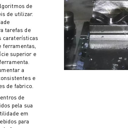
algoritmos de
s de utilizar.
dade
a tarefas de
 caraterísticas
e ferramentas,
cie superior e
 ferramenta.
umentar a
consistentes e
A DA PRODUÇÃO (IOT)
es de fabrico.
entros de
dos pela sua
tilidade em
ebidos para