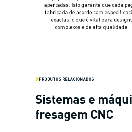
CENTRO DE DOWNLOADS » MYFANUC
apertadas. Isto garante que cada pe
FORMAÇÃO & EDUCAÇÃO
fabricada de acordo com especificaç
FANUC ACADEMY
exactas, o que é vital para design
SOLUÇÕES PARA INDÚSTRIAS
complexos e de alta qualidade.
SOLUÇÕES PARA SECTOR EDUCATIVO
WORLDSKILLS & JOVENS TALENTOS
EVENTOS EDUCATIVOS
NOTÍCIAS
NOTÍCIAS
EVENTOS
EVENTOS EDUCATIVOS
PRODUTOS RELACIONADOS
SOBRE A FANUC
Sistemas e máqu
SOBRE A FANUC
FANUC NA EUROPA
fresagem CNC
ONDE ESTAMOS
SUSTENTABILIDADE
CARREIRA