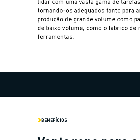
lidar com uma vasta gama de tarefa
AUTOMÓVEL
tornando-os adequados tanto para 
VEÍCULOS ELÉCTRICOS
produção de grande volume como pa
ELETRÓNICA
de baixo volume, como o fabrico de
ALIMENTAÇÃO & BEBIDAS
ferramentas.
MÉDICO
PLÁSTICOS
ARMAZENAGEM, LOGÍSTICA, CORREIOS & ENCOMENDAS
APLICAÇÕES
TODAS AS APLICAÇÕES
MAQUINAÇÃO DE 5 EIXOS
SOLDADURA POR ARCO
MONTAGEM
RETIFICAÇÃO CNC
FRESAGEM CNC
TORNOS CNC
BENEFÍCIOS
PERFURAÇÃO E ROSCAGEM A ALTA VELOCIDADE
MOLDAGEM POR INJEÇÃO