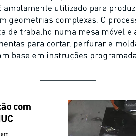
É amplamente utilizado para produz
om geometrias complexas. O process
ça de trabalho numa mesa móvel e a
mentas para cortar, perfurar e mold
om base em instruções programada
ção com
NUC
uem