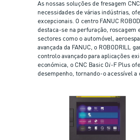
MOLDE O SEU FUTURO COM A FANUC
As nossas soluções de fresagem CNC 
JUNTE-SE A NÓS » PORTAL DE EMPREGO
necessidades de várias indústrias, ofe
CONTACTO
excepcionais. O centro FANUC ROBODR
CONTACTO
destaca-se na perfuração, roscagem 
LOCALIZAÇÕES
sectores como o automóvel, aeroespac
IMPRIMIR
avançada da FANUC, o ROBODRILL gar
controlo avançado para aplicações ex
económica, o CNC Basic O𝑖-F Plus of
desempenho, tornando-o acessível a 