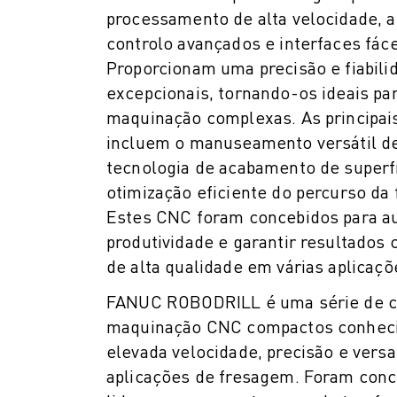
PACK ROBOSHOT - ROBÔ
processamento de alta velocidade, 
MANUTENÇÃO PREVENTIVA ROBOSHOT
controlo avançados e interfaces fácei
CUSTO TOTAL DE PROPRIEDADE DA ROBOSHOT
Proporcionam uma precisão e fiabili
MÁQUINAS EDM DE CORTE A FIO
excepcionais, tornando-os ideais par
ROBOCUT MÁQUINAS EDM DE CORTE A FIO
maquinação complexas. As principais
HARDWARE ROBOCUT
SOFTWARE ROBOCUT
incluem o manuseamento versátil d
MANUTENÇÃO PREVENTIVA ROBOCUT
tecnologia de acabamento de superfí
SUSTENTABILIDADE ROBOCUT
otimização eficiente do percurso da
SOLUÇÕES IIOT
Estes CNC foram concebidos para a
SOLUÇÕES PARA FÁBRICAS INTELIGENTES
produtividade e garantir resultados 
SOLUÇÕES DE FÁBRICA INTELIGENTES PARA AUMENTAR A EFICIÊNCI
de alta qualidade em várias aplicaçõ
REGISTO DE PRODUTOS » PORTAL FANUC
FANUC ROBODRILL é uma série de c
ESTUDOS DE CASO
SOLUÇÕES
maquinação CNC compactos conheci
INDÚSTRIAS
elevada velocidade, precisão e versa
TODAS AS INDÚSTRIAS
aplicações de fresagem. Foram conc
AEROESPACIAL