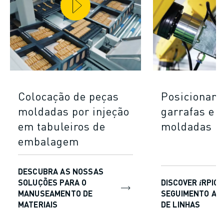
CENTRO DE DOWNLOADS » MYFANUC
FORMAÇÃO & EDUCAÇÃO
FANUC ACADEMY
SOLUÇÕES PARA INDÚSTRIAS
SOLUÇÕES PARA SECTOR EDUCATIVO
WORLDSKILLS & JOVENS TALENTOS
EVENTOS EDUCATIVOS
Colocação de peças
Posicionam
NOTÍCIAS
NOTÍCIAS
moldadas por injeção
garrafas e 
EVENTOS
em tabuleiros de
moldadas
EVENTOS EDUCATIVOS
embalagem
SOBRE A FANUC
SOBRE A FANUC
DESCUBRA AS NOSSAS
FANUC NA EUROPA
SOLUÇÕES PARA O
DISCOVER 𝑖RPIC
ONDE ESTAMOS
MANUSEAMENTO DE
SEGUIMENTO AV
SUSTENTABILIDADE
MATERIAIS
DE LINHAS
CARREIRA