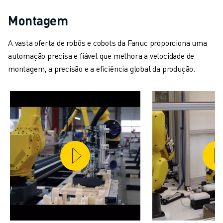
MOLDE O SEU FUTURO COM A FANUC
JUNTE-SE A NÓS » PORTAL DE EMPREGO
Montagem
CONTACTO
CONTACTO
A vasta oferta de robôs e cobots da Fanuc proporciona uma
LOCALIZAÇÕES
automação precisa e fiável que melhora a velocidade de
IMPRIMIR
montagem, a precisão e a eficiência global da produção.