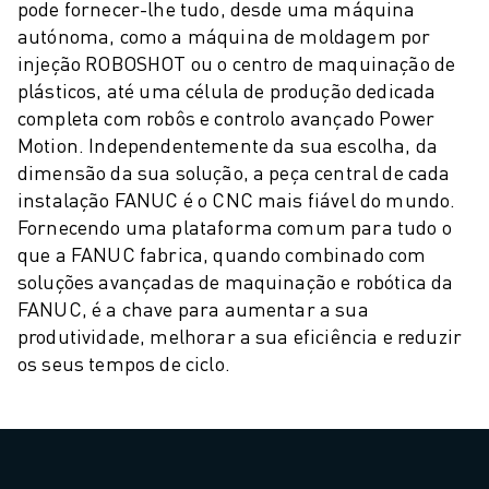
PACK ROBOSHOT - ROBÔ
pode fornecer-lhe tudo, desde uma máquina
MANUTENÇÃO PREVENTIVA ROBOSHOT
autónoma, como a máquina de moldagem por
CUSTO TOTAL DE PROPRIEDADE DA ROBOSHOT
injeção ROBOSHOT ou o centro de maquinação de
MÁQUINAS EDM DE CORTE A FIO
plásticos, até uma célula de produção dedicada
ROBOCUT MÁQUINAS EDM DE CORTE A FIO
completa com robôs e controlo avançado Power
HARDWARE ROBOCUT
Motion. Independentemente da sua escolha, da
dimensão da sua solução, a peça central de cada
SOFTWARE ROBOCUT
instalação FANUC é o CNC mais fiável do mundo.
MANUTENÇÃO PREVENTIVA ROBOCUT
Fornecendo uma plataforma comum para tudo o
SUSTENTABILIDADE ROBOCUT
que a FANUC fabrica, quando combinado com
SOLUÇÕES IIOT
soluções avançadas de maquinação e robótica da
SOLUÇÕES PARA FÁBRICAS INTELIGENTES
FANUC, é a chave para aumentar a sua
SOLUÇÕES DE FÁBRICA INTELIGENTES PARA AUMENTAR A EFICIÊNCI
produtividade, melhorar a sua eficiência e reduzir
REGISTO DE PRODUTOS » PORTAL FANUC
os seus tempos de ciclo.
ESTUDOS DE CASO
SOLUÇÕES
INDÚSTRIAS
TODAS AS INDÚSTRIAS
AEROESPACIAL