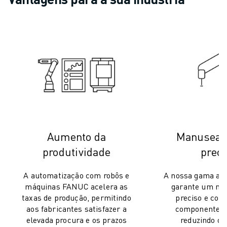
Aumento da
Manuseam
produtividade
preci
A automatização com robôs e
A nossa gama ala
máquinas FANUC acelera as
garante um m
taxas de produção, permitindo
preciso e cons
aos fabricantes satisfazer a
componentes d
elevada procura e os prazos
reduzindo os 