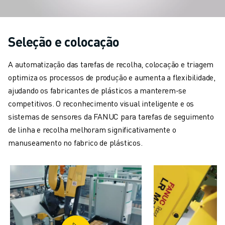
CARREGAMENTO DE MÁQUINAS
MANIPULAÇÃO DE MATERIAIS
PINTURA
Seleção e colocação
PALETIZAÇÃO
SOLDADURA POR PONTOS
A automatização das tarefas de recolha, colocação e triagem
VISÃO E INSPEÇÃO
optimiza os processos de produção e aumenta a flexibilidade,
CORTE A FIO EDM
ajudando os fabricantes de plásticos a manterem-se
ESTUDOS DE CASO
competitivos. O reconhecimento visual inteligente e os
SERVIÇO AO CLIENTE
sistemas de sensores da FANUC para tarefas de seguimento
ATENDIMENTO AO CLIENTE
de linha e recolha melhoram significativamente o
FANUC PLANS
manuseamento no fabrico de plásticos.
CAMPO & MANUTENÇÃO
SUPORTE TÉCNICO REMOTO
PEÇAS DE SUBSTITUIÇÃO
REMANUFACTURAÇÃO
FERRAMENTAS DIGITAIS DE SERVIÇO
E-STORE