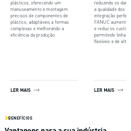
plásticos, oferecendo um
reduzindo os dano
manuseamento e montagem
a qualidade dos pr
precisos de componentes de
integração perfei
plástico, adaptáveis a formas
FANUC aumenta a 
complexas e melhorando a
e reduz os custos 
eficiência da produção.
permitindo linhas
flexíveis e de alta
LER MAIS
LER MAIS
BENEFÍCIOS
Vantagens para a sua indústria