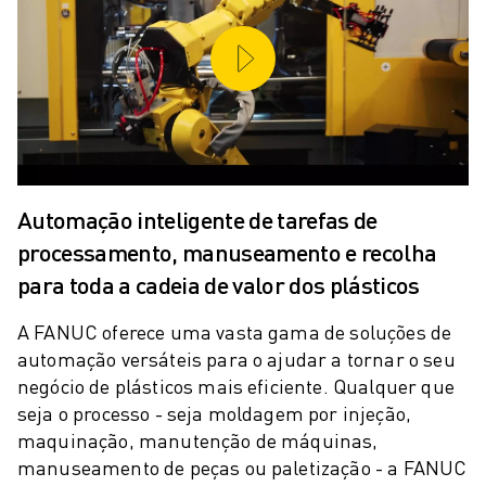
ROBÔS DE PALETIZAÇÃO
ROBÔS SCARA
CENTROS COMPACTOS DE MAQUINAÇÃO CNC
LOCALIZADOR ROBODRILL
CENTROS DE MAQUINAÇÃO COMPACTOS ROBODRILL
HARDWARE ROBODRILL
SOFTWARE ROBODRILL
MANUTENÇÃO PREVENTIVA ROBODRILL
Automação inteligente de tarefas de
SUSTENTABILIDADE ROBODRILL
processamento, manuseamento e recolha
PACK ROBODRILL - ROBÔ
para toda a cadeia de valor dos plásticos
PACK EDUCACIONAL ROBODRILL
MÁQUINAS DE MOLDAGEM POR INJEÇÃO ELÉCTRICA
A FANUC oferece uma vasta gama de soluções de
LOCALIZADOR ROBOSHOT
automação versáteis para o ajudar a tornar o seu
MÁQUINAS DE MOLDAGEM POR INJEÇÃO ELÉCTRICA ROBOSHOT
negócio de plásticos mais eficiente. Qualquer que
HARDWARE ROBOSHOT
seja o processo - seja moldagem por injeção,
SOFTWARE ROBOSHOT
maquinação, manutenção de máquinas,
SUSTENTABILIDADE DA ROBOSHOT
manuseamento de peças ou paletização - a FANUC