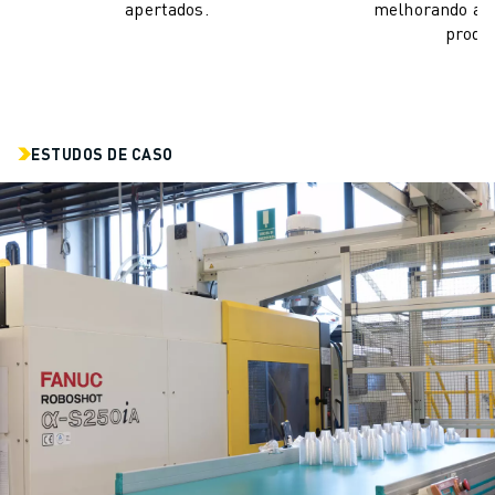
apertados.
melhorando a q
produ
ESTUDOS DE CASO