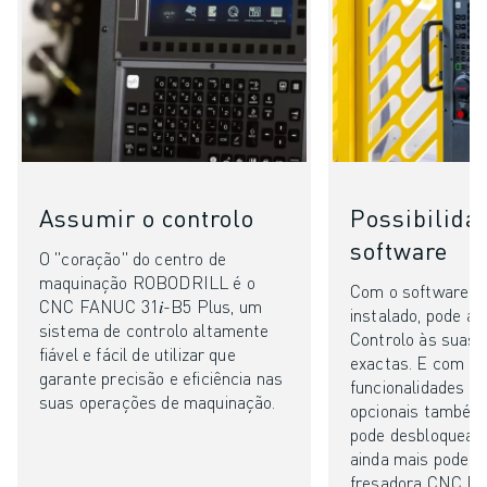
Assumir o controlo
Possibilida
software
O "coração" do centro de
maquinação ROBODRILL é o
Com o software p
CNC FANUC 31𝑖-B5 Plus, um
instalado, pode ad
sistema de controlo altamente
Controlo às suas 
fiável e fácil de utilizar que
exactas. E com as
garante precisão e eficiência nas
funcionalidades d
suas operações de maquinação.
opcionais também 
pode desbloquear
ainda mais podero
fresadora CNC R