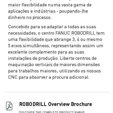
maior flexibilidade numa vasta gama de
AUTOMÓVEL
aplicações e indústrias - poupando-lhe
VEÍCULOS ELÉCTRICOS
dinheiro no processo.
ELETRÓNICA
ALIMENTAÇÃO & BEBIDAS
Concebido para se adaptar a todas as suas
MÉDICO
necessidades, o centro FANUC ROBODRILL tem
PLÁSTICOS
uma flexibilidade que abrange 3, 4 ou mesmo
ARMAZENAGEM, LOGÍSTICA, CORREIOS & ENCOMENDAS
5 eixos simultâneos, representando assim um
APLICAÇÕES
excelente complemento para as suas
instalações de produção. Liberte centros de
TODAS AS APLICAÇÕES
maquinação verticais de maiores dimensões
MAQUINAÇÃO DE 5 EIXOS
para trabalhos maiores, utilizando os nossos
SOLDADURA POR ARCO
CNC para absorver a procura adicional.
MONTAGEM
RETIFICAÇÃO CNC
FRESAGEM CNC
TORNOS CNC
ROBODRILL Overview Brochure
PERFURAÇÃO E ROSCAGEM A ALTA VELOCIDADE
MOLDAGEM POR INJEÇÃO
DISCOVER THE COMPLETE PRODUCT RANGE