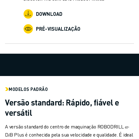
CARREGAMENTO DE MÁQUINAS
MANIPULAÇÃO DE MATERIAIS
DOWNLOAD
PINTURA
PRÉ-VISUALIZAÇÃO
PALETIZAÇÃO
SOLDADURA POR PONTOS
VISÃO E INSPEÇÃO
CORTE A FIO EDM
ESTUDOS DE CASO
SERVIÇO AO CLIENTE
ATENDIMENTO AO CLIENTE
FANUC PLANS
MODELOS PADRÃO
CAMPO & MANUTENÇÃO
Versão standard: Rápido, fiável e
SUPORTE TÉCNICO REMOTO
PEÇAS DE SUBSTITUIÇÃO
versátil
REMANUFACTURAÇÃO
FERRAMENTAS DIGITAIS DE SERVIÇO
A versão standard do centro de maquinação ROBODRILL 𝛼-
E-STORE
D𝑖B Plus é conhecida pela sua velocidade e qualidade. É ideal