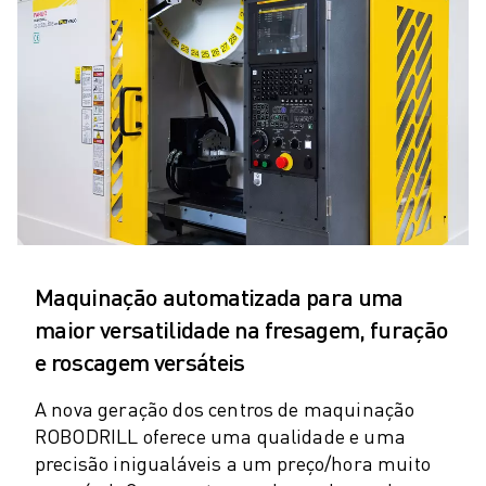
ROBÔS DE PALETIZAÇÃO
ROBÔS SCARA
CENTROS COMPACTOS DE MAQUINAÇÃO CNC
LOCALIZADOR ROBODRILL
CENTROS DE MAQUINAÇÃO COMPACTOS ROBODRILL
HARDWARE ROBODRILL
SOFTWARE ROBODRILL
MANUTENÇÃO PREVENTIVA ROBODRILL
SUSTENTABILIDADE ROBODRILL
PACK ROBODRILL - ROBÔ
PACK EDUCACIONAL ROBODRILL
Maquinação automatizada para uma
MÁQUINAS DE MOLDAGEM POR INJEÇÃO ELÉCTRICA
maior versatilidade na fresagem, furação
LOCALIZADOR ROBOSHOT
e roscagem versáteis
MÁQUINAS DE MOLDAGEM POR INJEÇÃO ELÉCTRICA ROBOSHOT
HARDWARE ROBOSHOT
A nova geração dos centros de maquinação
SOFTWARE ROBOSHOT
ROBODRILL oferece uma qualidade e uma
SUSTENTABILIDADE DA ROBOSHOT
precisão inigualáveis a um preço/hora muito