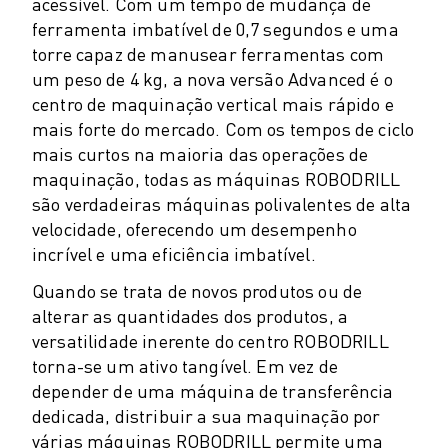
PACK ROBOSHOT - ROBÔ
acessível. Com um tempo de mudança de
MANUTENÇÃO PREVENTIVA ROBOSHOT
ferramenta imbatível de 0,7 segundos e uma
torre capaz de manusear ferramentas com
CUSTO TOTAL DE PROPRIEDADE DA ROBOSHOT
um peso de 4 kg, a nova versão Advanced é o
MÁQUINAS EDM DE CORTE A FIO
centro de maquinação vertical mais rápido e
ROBOCUT MÁQUINAS EDM DE CORTE A FIO
mais forte do mercado. Com os tempos de ciclo
HARDWARE ROBOCUT
mais curtos na maioria das operações de
SOFTWARE ROBOCUT
maquinação, todas as máquinas ROBODRILL
MANUTENÇÃO PREVENTIVA ROBOCUT
são verdadeiras máquinas polivalentes de alta
SUSTENTABILIDADE ROBOCUT
velocidade, oferecendo um desempenho
SOLUÇÕES IIOT
incrível e uma eficiência imbatível.
SOLUÇÕES PARA FÁBRICAS INTELIGENTES
SOLUÇÕES DE FÁBRICA INTELIGENTES PARA AUMENTAR A EFICIÊNCI
Quando se trata de novos produtos ou de
REGISTO DE PRODUTOS » PORTAL FANUC
alterar as quantidades dos produtos, a
ESTUDOS DE CASO
versatilidade inerente do centro ROBODRILL
torna-se um ativo tangível. Em vez de
SOLUÇÕES
depender de uma máquina de transferência
INDÚSTRIAS
dedicada, distribuir a sua maquinação por
TODAS AS INDÚSTRIAS
várias máquinas ROBODRILL permite uma
AEROESPACIAL