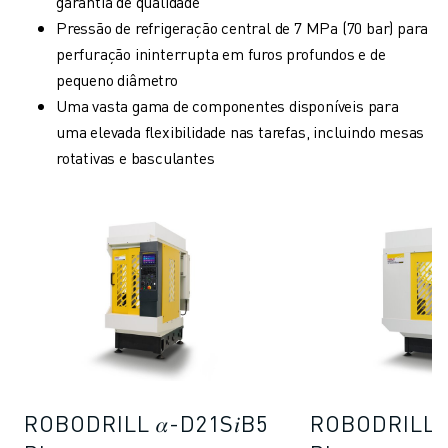
garantia de qualidade
MOLDE O SEU FUTURO COM A FANUC
Pressão de refrigeração central de 7 MPa (70 bar) para
JUNTE-SE A NÓS » PORTAL DE EMPREGO
perfuração ininterrupta em furos profundos e de
CONTACTO
pequeno diâmetro
CONTACTO
Uma vasta gama de componentes disponíveis para
LOCALIZAÇÕES
uma elevada flexibilidade nas tarefas, incluindo mesas
IMPRIMIR
rotativas e basculantes
ROBODRILL 𝛼-D21S𝑖B5
ROBODRILL 