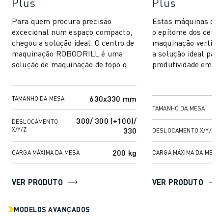
Plus
Plus
Para quem procura precisão
Estas máquinas d
excecional num espaço compacto,
o epítome dos cent
chegou a solução ideal. O centro de
maquinação vertica
maquinação ROBODRILL é uma
a solução ideal pa
solução de maquinação de topo que
produtividade em t
permite dar resposta às
fresagem e furação
necessidades de i...
mais eleva...
630x330 mm
TAMANHO DA MESA
TAMANHO DA MESA
300/ 300 (+100)/
DESLOCAMENTO
330
X/Y/Z
DESLOCAMENTO X/Y/Z
200 kg
CARGA MÁXIMA DA MESA
CARGA MÁXIMA DA MES
VER PRODUTO
VER PRODUTO
MODELOS AVANÇADOS