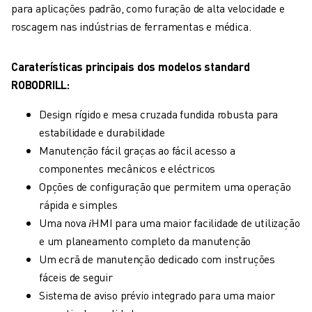
CENTRO DE DOWNLOADS » MYFANUC
para aplicações padrão, como furação de alta velocidade e
FORMAÇÃO & EDUCAÇÃO
roscagem nas indústrias de ferramentas e médica.
FANUC ACADEMY
SOLUÇÕES PARA INDÚSTRIAS
Caraterísticas principais dos modelos standard
SOLUÇÕES PARA SECTOR EDUCATIVO
ROBODRILL:
WORLDSKILLS & JOVENS TALENTOS
Design rígido e mesa cruzada fundida robusta para
EVENTOS EDUCATIVOS
estabilidade e durabilidade
NOTÍCIAS
Manutenção fácil graças ao fácil acesso a
NOTÍCIAS
componentes mecânicos e eléctricos
EVENTOS
Opções de configuração que permitem uma operação
EVENTOS EDUCATIVOS
rápida e simples
SOBRE A FANUC
Uma nova 𝑖HMI para uma maior facilidade de utilização
SOBRE A FANUC
e um planeamento completo da manutenção
FANUC NA EUROPA
Um ecrã de manutenção dedicado com instruções
ONDE ESTAMOS
fáceis de seguir
SUSTENTABILIDADE
Sistema de aviso prévio integrado para uma maior
CARREIRA