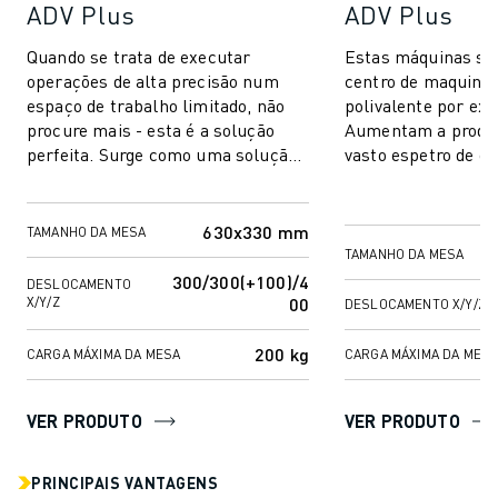
ADV Plus
ADV Plus
Quando se trata de executar
Estas máquinas sã
operações de alta precisão num
centro de maquinaç
espaço de trabalho limitado, não
polivalente por exc
procure mais - esta é a solução
Aumentam a produ
perfeita. Surge como uma solução
vasto espetro de o
de maquinação excecional para
fresagem e furação
indústrias...
máximo de preci...
630x330 mm
TAMANHO DA MESA
TAMANHO DA MESA
300/300(+100)/4
DESLOCAMENTO
00
X/Y/Z
DESLOCAMENTO X/Y/Z
200 kg
CARGA MÁXIMA DA MESA
CARGA MÁXIMA DA MES
VER PRODUTO
VER PRODUTO
PRINCIPAIS VANTAGENS