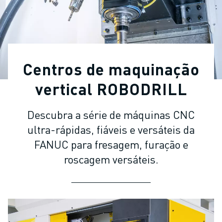
ROBÔS INDUSTRIAIS
ROBÔS COLABORATIVOS
GAMA DE ROBÔS
CONTROLADORES DE ROBÔ
ACESSÓRIOS PARA ROBÔS
Centros de maquinação
SOFTWARE PARA ROBÔS
SOFTWARE DE SIMULAÇÃO
vertical ROBODRILL
PRODUTOS DE ROBÓTICA EDUCACIONAL
AUTOMAÇÃO DE ROBÔS
Descubra a série de máquinas CNC
ROBÔS DE SOLDADURA POR ARCO
ultra-rápidas, fiáveis e versáteis da
ROBÔS ARTICULADOS
FANUC para fresagem, furação e
SÉRIE ARC MATE
roscagem versáteis.
SÉRIE M-710
SÉRIE M-900
ROBÔS DELTA
ROBÔS PARA SECTOR ALIMENTAR E SALAS LIMPAS
ROBÔS DE PINTURA