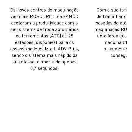
Os novos centros de maquinação
Com a sua torre
verticais ROBODRILL da FANUC
de trabalhar co
aceleram a produtividade com o
pesadas de até 4 
seu sistema de troca automática
maquinação ROBO
de ferramentas (ATC) de 28
uma força que 
estações, disponível para os
máquina CNC 
nossos modelos M e L ADV Plus,
atualmente 
sendo o sistema mais rápido da
consegue i
sua classe, demorando apenas
0,7 segundos.