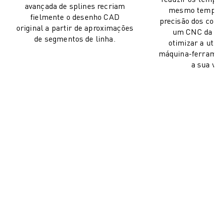
avançada de splines recriam
CARREGAMENTO DE MÁQUINAS
mesmo tempo,
fielmente o desenho CAD
MANIPULAÇÃO DE MATERIAIS
precisão dos co
original a partir de aproximações
um CNC da F
PINTURA
de segmentos de linha.
otimizar a util
PALETIZAÇÃO
máquina-ferramen
SOLDADURA POR PONTOS
a sua vid
VISÃO E INSPEÇÃO
CORTE A FIO EDM
ESTUDOS DE CASO
SERVIÇO AO CLIENTE
ATENDIMENTO AO CLIENTE
FANUC PLANS
CAMPO & MANUTENÇÃO
SUPORTE TÉCNICO REMOTO
PEÇAS DE SUBSTITUIÇÃO
REMANUFACTURAÇÃO
FERRAMENTAS DIGITAIS DE SERVIÇO
E-STORE