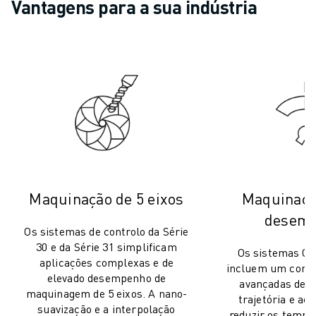
Vantagens para a sua indústria
AUTOMÓVEL
VEÍCULOS ELÉCTRICOS
ELETRÓNICA
ALIMENTAÇÃO & BEBIDAS
MÉDICO
PLÁSTICOS
ARMAZENAGEM, LOGÍSTICA, CORREIOS & ENCOMENDAS
APLICAÇÕES
TODAS AS APLICAÇÕES
MAQUINAÇÃO DE 5 EIXOS
Maquinação de 5 eixos
Maquinação
SOLDADURA POR ARCO
MONTAGEM
desem
Os sistemas de controlo da Série
RETIFICAÇÃO CNC
30 e da Série 31 simplificam
Os sistemas C
FRESAGEM CNC
aplicações complexas e de
incluem um conju
TORNOS CNC
elevado desempenho de
avançadas de o
PERFURAÇÃO E ROSCAGEM A ALTA VELOCIDADE
maquinagem de 5 eixos. A nano-
trajetória e ac
MOLDAGEM POR INJEÇÃO
suavização e a interpolação
reduzir os tempos