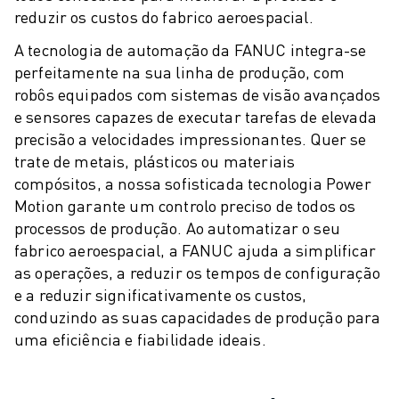
PACK ROBOSHOT - ROBÔ
reduzir os custos do fabrico aeroespacial.
MANUTENÇÃO PREVENTIVA ROBOSHOT
CUSTO TOTAL DE PROPRIEDADE DA ROBOSHOT
A tecnologia de automação da FANUC integra-se
MÁQUINAS EDM DE CORTE A FIO
perfeitamente na sua linha de produção, com
robôs equipados com sistemas de visão avançados
ROBOCUT MÁQUINAS EDM DE CORTE A FIO
e sensores capazes de executar tarefas de elevada
HARDWARE ROBOCUT
precisão a velocidades impressionantes. Quer se
SOFTWARE ROBOCUT
trate de metais, plásticos ou materiais
MANUTENÇÃO PREVENTIVA ROBOCUT
compósitos, a nossa sofisticada tecnologia Power
SUSTENTABILIDADE ROBOCUT
Motion garante um controlo preciso de todos os
SOLUÇÕES IIOT
processos de produção. Ao automatizar o seu
SOLUÇÕES PARA FÁBRICAS INTELIGENTES
fabrico aeroespacial, a FANUC ajuda a simplificar
SOLUÇÕES DE FÁBRICA INTELIGENTES PARA AUMENTAR A EFICIÊNCI
as operações, a reduzir os tempos de configuração
REGISTO DE PRODUTOS » PORTAL FANUC
e a reduzir significativamente os custos,
ESTUDOS DE CASO
conduzindo as suas capacidades de produção para
SOLUÇÕES
uma eficiência e fiabilidade ideais.
INDÚSTRIAS
TODAS AS INDÚSTRIAS
AEROESPACIAL