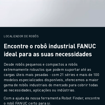
AUTOMÓVEL
VEÍCULOS ELÉCTRICOS
ELETRÓNICA
ALIMENTAÇÃO & BEBIDAS
MÉDICO
PLÁSTICOS
LOCALIZADOR DE ROBÔS
ARMAZENAGEM, LOGÍSTICA, CORREIOS & ENCOMENDAS
Encontre o robô industrial FANUC
APLICAÇÕES
ideal para as suas necessidades
TODAS AS APLICAÇÕES
MAQUINAÇÃO DE 5 EIXOS
Desde robôs pequenos e compactos a robôs 
SOLDADURA POR ARCO
extremamente robustos que podem suportar até as 
MONTAGEM
cargas úteis mais pesadas - com 21 séries e mais de 100 
RETIFICAÇÃO CNC
modelos especializados disponíveis, oferecemos a maior 
FRESAGEM CNC
gama de robôs industriais do mercado para cobrir todas 
as necessidades, aplicações ou indústrias.
TORNOS CNC
PERFURAÇÃO E ROSCAGEM A ALTA VELOCIDADE
Com a ajuda da nossa ferramenta Robot Finder, encontre 
MOLDAGEM POR INJEÇÃO
o robô FANUC certo para si.