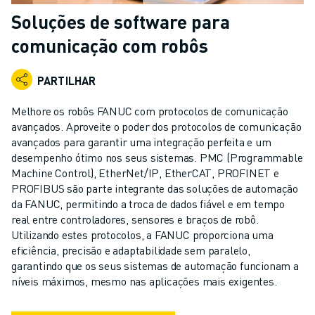
ROBÔS INDUSTRIAIS
Soluções de software para
ROBÔS COLABORATIVOS
comunicação com robôs
GAMA DE ROBÔS
CONTROLADORES DE ROBÔ
PARTILHAR
ACESSÓRIOS PARA ROBÔS
SOFTWARE PARA ROBÔS
Melhore os robôs FANUC com protocolos de comunicação
SOFTWARE DE SIMULAÇÃO
avançados. Aproveite o poder dos protocolos de comunicação
PRODUTOS DE ROBÓTICA EDUCACIONAL
avançados para garantir uma integração perfeita e um
AUTOMAÇÃO DE ROBÔS
desempenho ótimo nos seus sistemas. PMC (Programmable
Machine Control), EtherNet/IP, EtherCAT, PROFINET e
ROBÔS DE SOLDADURA POR ARCO
PROFIBUS são parte integrante das soluções de automação
ROBÔS ARTICULADOS
da FANUC, permitindo a troca de dados fiável e em tempo
SÉRIE ARC MATE
real entre controladores, sensores e braços de robô.
SÉRIE M-710
Utilizando estes protocolos, a FANUC proporciona uma
SÉRIE M-900
eficiência, precisão e adaptabilidade sem paralelo,
ROBÔS DELTA
garantindo que os seus sistemas de automação funcionam a
níveis máximos, mesmo nas aplicações mais exigentes.
ROBÔS PARA SECTOR ALIMENTAR E SALAS LIMPAS
ROBÔS DE PINTURA