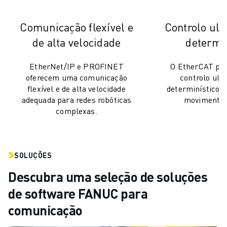
PACK ROBOSHOT - ROBÔ
MANUTENÇÃO PREVENTIVA ROBOSHOT
Comunicação flexível e
Controlo ult
CUSTO TOTAL DE PROPRIEDADE DA ROBOSHOT
MÁQUINAS EDM DE CORTE A FIO
de alta velocidade
determin
ROBOCUT MÁQUINAS EDM DE CORTE A FIO
EtherNet/IP e PROFINET
O EtherCAT pr
HARDWARE ROBOCUT
oferecem uma comunicação
controlo ultr
SOFTWARE ROBOCUT
flexível e de alta velocidade
determinístico p
MANUTENÇÃO PREVENTIVA ROBOCUT
adequada para redes robóticas
movimento 
SUSTENTABILIDADE ROBOCUT
complexas.
SOLUÇÕES IIOT
SOLUÇÕES PARA FÁBRICAS INTELIGENTES
SOLUÇÕES DE FÁBRICA INTELIGENTES PARA AUMENTAR A EFICIÊNCI
SOLUÇÕES
REGISTO DE PRODUTOS » PORTAL FANUC
ESTUDOS DE CASO
Descubra uma seleção de soluções
SOLUÇÕES
de software FANUC para
INDÚSTRIAS
comunicação
TODAS AS INDÚSTRIAS
AEROESPACIAL