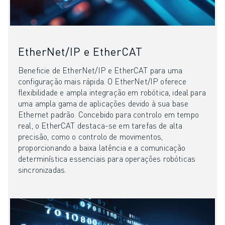
MOLDE O SEU FUTURO COM A FANUC
JUNTE-SE A NÓS » PORTAL DE EMPREGO
CONTACTO
CONTACTO
EtherNet/IP e EtherCAT
LOCALIZAÇÕES
IMPRIMIR
Beneficie de EtherNet/IP e EtherCAT para uma
configuração mais rápida. O EtherNet/IP oferece
flexibilidade e ampla integração em robótica, ideal para
uma ampla gama de aplicações devido à sua base
Ethernet padrão. Concebido para controlo em tempo
real, o EtherCAT destaca-se em tarefas de alta
precisão, como o controlo de movimentos,
proporcionando a baixa latência e a comunicação
determinística essenciais para operações robóticas
sincronizadas.