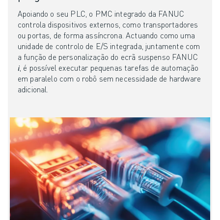
CENTRO DE DOWNLOADS » MYFANUC
Apoiando o seu PLC, o PMC integrado da FANUC
FORMAÇÃO & EDUCAÇÃO
controla dispositivos externos, como transportadores
FANUC ACADEMY
ou portas, de forma assíncrona. Actuando como uma
SOLUÇÕES PARA INDÚSTRIAS
unidade de controlo de E/S integrada, juntamente com
SOLUÇÕES PARA SECTOR EDUCATIVO
a função de personalização do ecrã suspenso FANUC
𝑖, é possível executar pequenas tarefas de automação
WORLDSKILLS & JOVENS TALENTOS
em paralelo com o robô sem necessidade de hardware
EVENTOS EDUCATIVOS
adicional.
NOTÍCIAS
NOTÍCIAS
EVENTOS
EVENTOS EDUCATIVOS
SOBRE A FANUC
SOBRE A FANUC
FANUC NA EUROPA
ONDE ESTAMOS
SUSTENTABILIDADE
CARREIRA