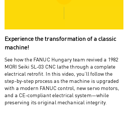
MOLDE O SEU FUTURO COM A FANUC
JUNTE-SE A NÓS » PORTAL DE EMPREGO
CONTACTO
CONTACTO
LOCALIZAÇÕES
Experience the transformation of a classic
IMPRIMIR
machine!
See how the FANUC Hungary team revived a 1982
MORI Seiki SL-03 CNC lathe through a complete
electrical retrofit. In this video, you’ll follow the
step-by-step process as the machine is upgraded
with a modern FANUC control, new servo motors,
and a CE-compliant electrical system—while
preserving its original mechanical integrity.