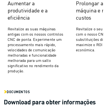
Aumentar a
Prolongar a v
AUTOMÓVEL
produtividade e a
máquina e re
VEÍCULOS ELÉCTRICOS
eficiência
custos
ELETRÓNICA
ALIMENTAÇÃO & BEBIDAS
Revitalize as suas máquinas
Revitalize o seu 
MÉDICO
antigas com os nossos controlos
com o nosso CNC r
PLÁSTICOS
CNC de ponta. Experimente um
substituições dis
ARMAZENAGEM, LOGÍSTICA, CORREIOS & ENCOMENDAS
processamento mais rápido,
maximize o ROI d
APLICAÇÕES
velocidades de comunicação
económica.
TODAS AS APLICAÇÕES
melhoradas e funcionalidade
melhorada para um salto
MAQUINAÇÃO DE 5 EIXOS
significativo no rendimento da
SOLDADURA POR ARCO
produção.
MONTAGEM
RETIFICAÇÃO CNC
FRESAGEM CNC
DOCUMENTOS
TORNOS CNC
PERFURAÇÃO E ROSCAGEM A ALTA VELOCIDADE
Download para obter informações
MOLDAGEM POR INJEÇÃO