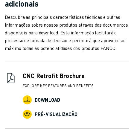
adicionais
CARREGAMENTO DE MÁQUINAS
MANIPULAÇÃO DE MATERIAIS
Descubra as principais características técnicas e outras
PINTURA
informações sobre nossos produtos através dos documentos
PALETIZAÇÃO
disponíveis para download. Esta informação facilitará o
SOLDADURA POR PONTOS
processo de tomada de decisão e permitirá que aproveite ao
VISÃO E INSPEÇÃO
máximo todas as potencialidades dos produtos FANUC.
CORTE A FIO EDM
ESTUDOS DE CASO
SERVIÇO AO CLIENTE
ATENDIMENTO AO CLIENTE
CNC Retrofit Brochure
FANUC PLANS
EXPLORE KEY FEATURES AND BENEFITS
CAMPO & MANUTENÇÃO
SUPORTE TÉCNICO REMOTO
DOWNLOAD
PEÇAS DE SUBSTITUIÇÃO
REMANUFACTURAÇÃO
PRÉ-VISUALIZAÇÃO
FERRAMENTAS DIGITAIS DE SERVIÇO
E-STORE