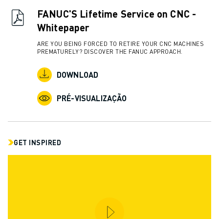
CENTRO DE DOWNLOADS » MYFANUC
FANUC'S Lifetime Service on CNC -
FORMAÇÃO & EDUCAÇÃO
Whitepaper
FANUC ACADEMY
SOLUÇÕES PARA INDÚSTRIAS
ARE YOU BEING FORCED TO RETIRE YOUR CNC MACHINES
PREMATURELY? DISCOVER THE FANUC APPROACH.
SOLUÇÕES PARA SECTOR EDUCATIVO
WORLDSKILLS & JOVENS TALENTOS
DOWNLOAD
EVENTOS EDUCATIVOS
NOTÍCIAS
PRÉ-VISUALIZAÇÃO
NOTÍCIAS
EVENTOS
EVENTOS EDUCATIVOS
GET INSPIRED
SOBRE A FANUC
SOBRE A FANUC
FANUC NA EUROPA
ONDE ESTAMOS
SUSTENTABILIDADE
CARREIRA