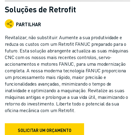
ROBÔS INDUSTRIAIS
Soluções de Retrofit
ROBÔS COLABORATIVOS
GAMA DE ROBÔS
PARTILHAR
CONTROLADORES DE ROBÔ
ACESSÓRIOS PARA ROBÔS
Revitalizar, não substituir. Aumente a sua produtividade e
SOFTWARE PARA ROBÔS
reduza os custos com um Retrofit FANUC preparado para o
futuro. Esta solução abrangente actualiza as suas máquinas
SOFTWARE DE SIMULAÇÃO
CNC com os nossos mais recentes controlos, servo-
PRODUTOS DE ROBÓTICA EDUCACIONAL
accionamentos e motores FANUC, para uma modernização
AUTOMAÇÃO DE ROBÔS
completa. A nossa moderna tecnologia FANUC proporciona
ROBÔS DE SOLDADURA POR ARCO
um processamento mais rápido, maior precisão e
ROBÔS ARTICULADOS
funcionalidades avançadas, minimizando o tempo de
SÉRIE ARC MATE
inatividade e optimizando a maquinação. Revitalize as suas
máquinas antigas e prolongue a sua vida útil, maximizando o
SÉRIE M-710
retorno do investimento. Liberte todo o potencial da sua
SÉRIE M-900
oficina mecânica com um Retrofit.
ROBÔS DELTA
ROBÔS PARA SECTOR ALIMENTAR E SALAS LIMPAS
ROBÔS DE PINTURA
SOLICITAR UM ORÇAMENTO