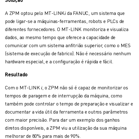
CENTRO DE DOWNLOADS » MYFANUC
FORMAÇÃO & EDUCAÇÃO
A ZPM optou pelo MT-LINK𝑖 da FANUC, um sistema que
FANUC ACADEMY
pode ligar-se a máquinas-ferramentas, robots e PLCs de
SOLUÇÕES PARA INDÚSTRIAS
diferentes fornecedores. O MT-LINK monitoriza e visualiza
SOLUÇÕES PARA SECTOR EDUCATIVO
dados, ao mesmo tempo que oferece a capacidade de
WORLDSKILLS & JOVENS TALENTOS
comunicar com um sistema anfitrião superior, como o MES
EVENTOS EDUCATIVOS
(sistema de execução de fabrico). Não é necessário nenhum
NOTÍCIAS
hardware especial, e a configuração é rápida e fácil.
NOTÍCIAS
Resultado
EVENTOS
EVENTOS EDUCATIVOS
Com o MT-LINK 𝑖, o ZPM não só é capaz de monitorizar os
SOBRE A FANUC
tempos de paragem e de interrupção da máquina, como
SOBRE A FANUC
também pode controlar o tempo de preparação e visualizar e
FANUC NA EUROPA
documentar a vida útil da ferramenta e outros parâmetros
ONDE ESTAMOS
com maior precisão. Para dar um exemplo dos ganhos
SUSTENTABILIDADE
diretos disponíveis, a ZPM viu a utilização da sua máquina
CARREIRA
melhorar de 80% para mais de 90%.