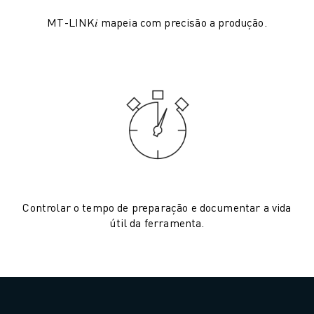
AUTOMÓVEL
MT-LINK𝑖 mapeia com precisão a produção.
VEÍCULOS ELÉCTRICOS
ELETRÓNICA
ALIMENTAÇÃO & BEBIDAS
MÉDICO
PLÁSTICOS
ARMAZENAGEM, LOGÍSTICA, CORREIOS & ENCOMENDAS
APLICAÇÕES
TODAS AS APLICAÇÕES
MAQUINAÇÃO DE 5 EIXOS
SOLDADURA POR ARCO
Controlar o tempo de preparação e documentar a vida
MONTAGEM
útil da ferramenta.
RETIFICAÇÃO CNC
FRESAGEM CNC
TORNOS CNC
PERFURAÇÃO E ROSCAGEM A ALTA VELOCIDADE
MOLDAGEM POR INJEÇÃO