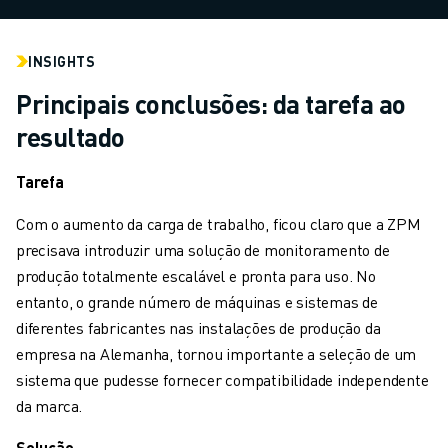
CARREGAMENTO DE MÁQUINAS
MANIPULAÇÃO DE MATERIAIS
INSIGHTS
PINTURA
PALETIZAÇÃO
Principais conclusões: da tarefa ao
SOLDADURA POR PONTOS
resultado
VISÃO E INSPEÇÃO
CORTE A FIO EDM
Tarefa
ESTUDOS DE CASO
SERVIÇO AO CLIENTE
Com o aumento da carga de trabalho, ficou claro que a ZPM
ATENDIMENTO AO CLIENTE
precisava introduzir uma solução de monitoramento de
FANUC PLANS
produção totalmente escalável e pronta para uso. No
CAMPO & MANUTENÇÃO
entanto, o grande número de máquinas e sistemas de
SUPORTE TÉCNICO REMOTO
diferentes fabricantes nas instalações de produção da
PEÇAS DE SUBSTITUIÇÃO
empresa na Alemanha, tornou importante a seleção de um
REMANUFACTURAÇÃO
sistema que pudesse fornecer compatibilidade independente
FERRAMENTAS DIGITAIS DE SERVIÇO
da marca.
E-STORE
Solução