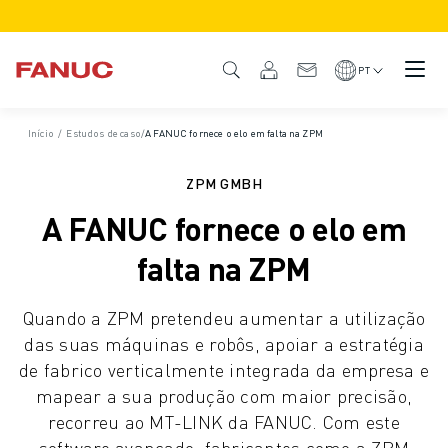
PRODUTOS
VISÃO GERAL DO PRODUTO
PT
CNC & ACCIONAMENTOS
LOCALIZADOR CNC
Início
/
Estudos de caso
/
A FANUC fornece o elo em falta na ZPM
SISTEMAS CNC
DRIVES
ZPM GMBH
SISTEMA E/S
A FANUC fornece o elo em
FUNÇÕES/OPÇÕES CNC
PERSONALIZAÇÃO
falta na ZPM
SIMULAÇÃO - SOLUÇÕES PARA GÉMEOS DIGITAIS
SUSTENTABILIDADE CNC
Quando a ZPM pretendeu aumentar a utilização
PRODUTOS EDUCATIVOS CNC
das suas máquinas e robôs, apoiar a estratégia
SOLUÇÕES RETROFIT
de fabrico verticalmente integrada da empresa e
MODELOS CNC AVANÇADOS
mapear a sua produção com maior precisão,
ROBÔS
recorreu ao MT-LINK da FANUC. Com este
LOCALIZADOR DE ROBÔS
software avançado, fabricantes como a ZPM