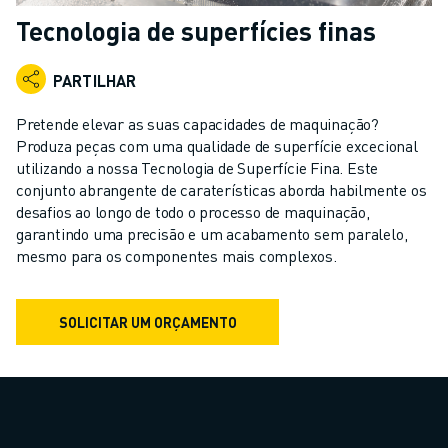
ROBÔS INDUSTRIAIS
Tecnologia de superfícies finas
ROBÔS COLABORATIVOS
GAMA DE ROBÔS
PARTILHAR
CONTROLADORES DE ROBÔ
ACESSÓRIOS PARA ROBÔS
Pretende elevar as suas capacidades de maquinação?
SOFTWARE PARA ROBÔS
Produza peças com uma qualidade de superfície excecional
utilizando a nossa Tecnologia de Superfície Fina. Este
SOFTWARE DE SIMULAÇÃO
conjunto abrangente de caraterísticas aborda habilmente os
PRODUTOS DE ROBÓTICA EDUCACIONAL
desafios ao longo de todo o processo de maquinação,
AUTOMAÇÃO DE ROBÔS
garantindo uma precisão e um acabamento sem paralelo,
ROBÔS DE SOLDADURA POR ARCO
mesmo para os componentes mais complexos.
ROBÔS ARTICULADOS
SÉRIE ARC MATE
SOLICITAR UM ORÇAMENTO
SÉRIE M-710
SÉRIE M-900
ROBÔS DELTA
ROBÔS PARA SECTOR ALIMENTAR E SALAS LIMPAS
ROBÔS DE PINTURA