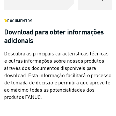
CENTRO DE DOWNLOADS » MYFANUC
FORMAÇÃO & EDUCAÇÃO
FANUC ACADEMY
DOCUMENTOS
SOLUÇÕES PARA INDÚSTRIAS
SOLUÇÕES PARA SECTOR EDUCATIVO
Download para obter informações
WORLDSKILLS & JOVENS TALENTOS
adicionais
EVENTOS EDUCATIVOS
NOTÍCIAS
Descubra as principais características técnicas
NOTÍCIAS
e outras informações sobre nossos produtos
EVENTOS
através dos documentos disponíveis para
EVENTOS EDUCATIVOS
download. Esta informação facilitará o processo
SOBRE A FANUC
de tomada de decisão e permitirá que aproveite
SOBRE A FANUC
ao máximo todas as potencialidades dos
FANUC NA EUROPA
produtos FANUC.
ONDE ESTAMOS
SUSTENTABILIDADE
CARREIRA