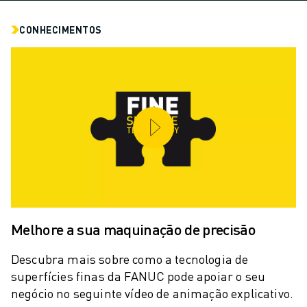
ROBÔS DE PALETIZAÇÃO
ROBÔS SCARA
CONHECIMENTOS
CENTROS COMPACTOS DE MAQUINAÇÃO CNC
LOCALIZADOR ROBODRILL
CENTROS DE MAQUINAÇÃO COMPACTOS ROBODRILL
HARDWARE ROBODRILL
SOFTWARE ROBODRILL
MANUTENÇÃO PREVENTIVA ROBODRILL
SUSTENTABILIDADE ROBODRILL
PACK ROBODRILL - ROBÔ
PACK EDUCACIONAL ROBODRILL
MÁQUINAS DE MOLDAGEM POR INJEÇÃO ELÉCTRICA
LOCALIZADOR ROBOSHOT
Melhore a sua maquinação de precisão
MÁQUINAS DE MOLDAGEM POR INJEÇÃO ELÉCTRICA ROBOSHOT
HARDWARE ROBOSHOT
Descubra mais sobre como a tecnologia de
SOFTWARE ROBOSHOT
superfícies finas da FANUC pode apoiar o seu
SUSTENTABILIDADE DA ROBOSHOT
negócio no seguinte vídeo de animação explicativo.