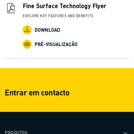
MOLDE O SEU FUTURO COM A FANUC
Fine Surface Technology Flyer
JUNTE-SE A NÓS » PORTAL DE EMPREGO
EXPLORE KEY FEATURES AND BENEFITS
CONTACTO
CONTACTO
DOWNLOAD
LOCALIZAÇÕES
IMPRIMIR
PRÉ-VISUALIZAÇÃO
Entrar em contacto
PRODUTOS