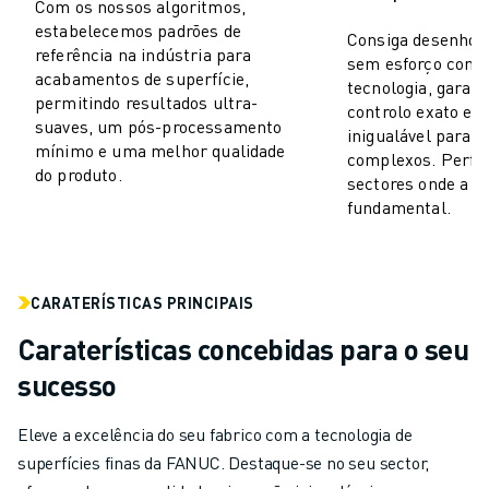
Com os nossos algoritmos,
AUTOMÓVEL
estabelecemos padrões de
Consiga desenhos
VEÍCULOS ELÉCTRICOS
referência na indústria para
sem esforço com 
acabamentos de superfície,
ELETRÓNICA
tecnologia, garan
permitindo resultados ultra-
ALIMENTAÇÃO & BEBIDAS
controlo exato e 
suaves, um pós-processamento
inigualável para t
MÉDICO
mínimo e uma melhor qualidade
complexos. Perfei
PLÁSTICOS
do produto.
sectores onde a p
ARMAZENAGEM, LOGÍSTICA, CORREIOS & ENCOMENDAS
fundamental.
APLICAÇÕES
TODAS AS APLICAÇÕES
MAQUINAÇÃO DE 5 EIXOS
CARATERÍSTICAS PRINCIPAIS
SOLDADURA POR ARCO
MONTAGEM
Caraterísticas concebidas para o seu
RETIFICAÇÃO CNC
sucesso
FRESAGEM CNC
TORNOS CNC
Eleve a excelência do seu fabrico com a tecnologia de
PERFURAÇÃO E ROSCAGEM A ALTA VELOCIDADE
superfícies finas da FANUC. Destaque-se no seu sector,
MOLDAGEM POR INJEÇÃO