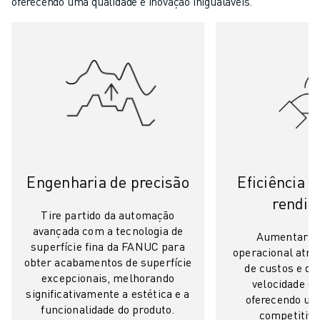
oferecendo uma qualidade e inovação inigualáveis.
CARREGAMENTO DE MÁQUINAS
MANIPULAÇÃO DE MATERIAIS
PINTURA
PALETIZAÇÃO
SOLDADURA POR PONTOS
VISÃO E INSPEÇÃO
CORTE A FIO EDM
ESTUDOS DE CASO
SERVIÇO AO CLIENTE
ATENDIMENTO AO CLIENTE
Engenharia de precisão
Eficiência d
FANUC PLANS
rendi
Tire partido da automação
CAMPO & MANUTENÇÃO
avançada com a tecnologia de
SUPORTE TÉCNICO REMOTO
Aumentar a 
superfície fina da FANUC para
operacional atra
PEÇAS DE SUBSTITUIÇÃO
obter acabamentos de superfície
de custos e d
REMANUFACTURAÇÃO
excepcionais, melhorando
velocidade de
FERRAMENTAS DIGITAIS DE SERVIÇO
significativamente a estética e a
oferecendo u
E-STORE
funcionalidade do produto.
competitiva 