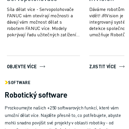
Síla dělat více - Servopolohovače
Dáváme robotům 
FANUC vám otevírají možnosti a
vidět! 𝑖RVision je u
dávají vám možnost dělat s
integrovaný systém
robotem FANUC více. Modely
detekce společnost
pokrývají řadu užitečných zatížení
umožňuje Robotům
až do 9000 kg a v závislosti na
výroba je tak rychle
vašich potř...
inteligentnější ...
OBJEVTE VÍCE
ZJISTIT VÍCE
SOFTWARE
Robotický software
Prozkoumejte našich +250 softwarových funkcí, které vám
umožní dělat více. Najděte přesně to, co potřebujete, abyste
mohli snadno povýšit své projekty v oblasti robotiky - od