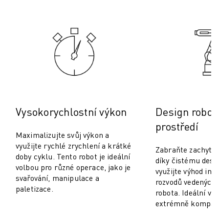
PREVENTIVNÍ ÚDRŽBA ROBOSHOT
CELKOVÉ NÁKLADY NA PROVOZ A VLASTNICTVÍ ROBOSHOT
DRÁTOVÉ ELEKTROEROZIVNÍ OBRÁBĚNÍ
DRÁTOVÉ ELEKTROEROZIVNÍ OBRÁBĚNÍ ROBOCUT
ROBOCUT HARDWARE
ROBOCUT SOFTWARE
PREVENTIVNÍ ÚDRŽBA ROBOCUT
UDRŽITELNOST ROBOCUT
ŘEŠENÍ IIOT
Vysokorychlostní výkon
Design robota
CHYTRÁ TOVÁRNÍ ŘEŠENÍ
prostředí
CHYTRÁ TOVÁRNÍ ŘEŠENÍ PRO ZVÝŠENÍ EFEKTIVITY VÝROBY (IOT)
Maximalizujte svůj výkon a
REGISTRACE PRODUKTU " PORTÁL FANUC
využijte rychlé zrychlení a krátké
Zabraňte zachytáv
PŘÍPADOVÉ STUDIE
doby cyklu. Tento robot je ideální
díky čistému desi
ŘEŠENÍ
volbou pro různé operace, jako je
využijte výhod int
svařování, manipulace a
ODVĚTVÍ
rozvodů vedenýc
paletizace.
ODVĚTVÍ
robota. Ideální vo
extrémně kompakt
LETECTVÍ
AUTOMOBILOVÝ PRŮMYSL