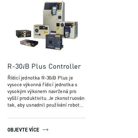
LOKALITY
OTISK
R-30𝑖B Plus Controller
Řídicí jednotka R-30𝑖B Plus je
vysoce výkonná řídicí jednotka s
vysokým výkonem navržená pro
vyšší produktivitu. Je zkonstruován
tak, aby usnadnil používání robotů
a automatizace ve výrobním
průmys...
OBJEVTE VÍCE