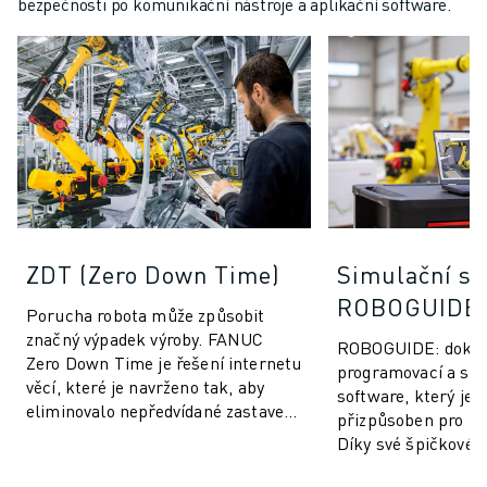
bezpečnosti po komunikační nástroje a aplikační software.
ZDT (Zero Down Time)
Simulační so
ROBOGUIDE
Porucha robota může způsobit
značný výpadek výroby. FANUC
ROBOGUIDE: dokona
Zero Down Time je řešení internetu
programovací a sim
věcí, které je navrženo tak, aby
software, který je 
eliminovalo nepředvídané zastavení
přizpůsoben pro r
výroby a zvýšilo výkon robotů
Díky své špičkové t
FANUC....
umožňuje ROBOGUI