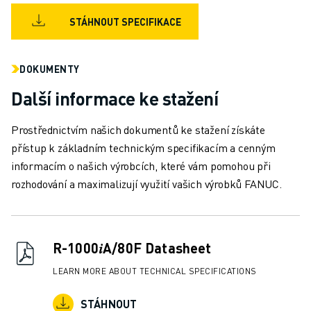
MANIPULACE S MATERIÁLEM
STÁHNOUT SPECIFIKACE
LAKOVÁNÍ
PALETIZACE
BODOVÉ SVAŘOVÁNÍ
DOKUMENTY
KONTROLA POMOCÍ STROJOVÉHO VIDĚNÍ
Další informace ke stažení
ŘEZÁNÍ DRÁTŮ EDM
PŘÍPADOVÉ STUDIE
Prostřednictvím našich dokumentů ke stažení získáte
ZÁKAZNICKÝ SERVIS
přístup k základním technickým specifikacím a cenným
PÉČE O ZÁKAZNÍKY
informacím o našich výrobcích, které vám pomohou při
PLÁNY SPOLEČNOSTI FANUC
rozhodování a maximalizují využití vašich výrobků FANUC.
SERVIS A ÚDRŽBA
VZDÁLENÁ TECHNICKÁ PODPORA
NÁHRADNÍ DÍLY
RENOVACE
R-1000𝑖A/80F Datasheet
NÁSTROJE DIGITÁLNÍCH SLUŽEB
LEARN MORE ABOUT TECHNICAL SPECIFICATIONS
E-OBCHOD
KE STAŽENÍ " MYFANUC
STÁHNOUT