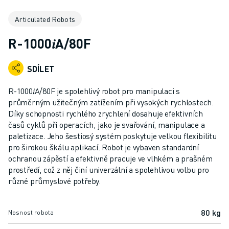
PRŮMYSLOVÉ ROBOTY
Articulated Robots
KOLABORATIVNÍ ROBOTY
ROZSAH ROBOTIKY
R-1000𝑖A/80F
ŘÍDICÍ JEDNOTKY ROBOTŮ
PŘÍSLUŠENSTVÍ ROBOTŮ
SDÍLET
ROBOTICKÝ SOFTWARE
SIMULAČNÍ SOFTWARE
R-1000𝑖A/80F je spolehlivý robot pro manipulaci s
PRODUKTY PRO VZDĚLÁVACÍ ROBOTIKU
průměrným užitečným zatížením při vysokých rychlostech.
AUTOMATIZACE ROBOTŮ
Díky schopnosti rychlého zrychlení dosahuje efektivních
časů cyklů při operacích, jako je svařování, manipulace a
ROBOTY PRO SVAŘOVÁNÍ ELEKTRICKÝM OBLOUKEM
paletizace. Jeho šestiosý systém poskytuje velkou flexibilitu
KLOUBOVÉ ROBOTY
pro širokou škálu aplikací. Robot je vybaven standardní
ŘADA ARC MATE
ochranou zápěstí a efektivně pracuje ve vlhkém a prašném
ŘADA M-900
prostředí, což z něj činí univerzální a spolehlivou volbu pro
DELTA ROBOTY
různé průmyslové potřeby.
ROBOTY PRO POTRAVINÁŘSTVÍ A ČISTÉ PROSTORY
LAKOVACÍ ROBOTY
80 kg
Nosnost robota
PALETIZAČNÍ ROBOTY