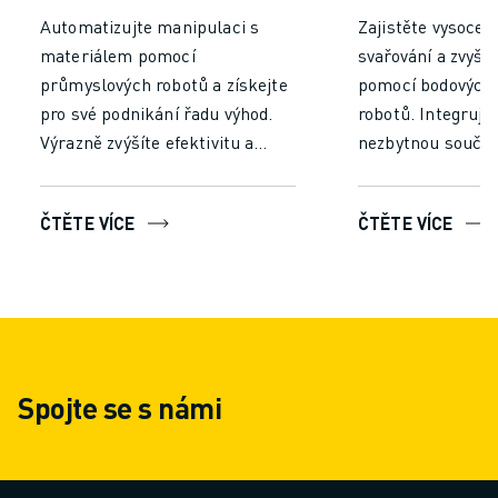
Automatizujte manipulaci s
Zajistěte vysoce k
materiálem pomocí
svařování a zvyšt
průmyslových robotů a získejte
pomocí bodových 
pro své podnikání řadu výhod.
robotů. Integrujte
Výrazně zvýšíte efektivitu a
nezbytnou součá
produktivitu tím, že snížíte čas
výrobních procesů
a úsilí potřebné pro ruční
spolehlivý a konz
ČTĚTE VÍCE
ČTĚTE VÍCE
manipulaci. Nechte roboty
Zajistěte konziste
pracovat nepřetržitě bez únavy,
svařování, zkraťte
abyste zajistili konzistentní
minimalizujte lid
výkon a minimalizovali chyby,
Snižte náklady na
což povede k vyšší propustnosti
omezte plýtvání 
a rychlejšímu zpracování.
umožněte nepřetrž
Spojte se s námi
čímž zvýšíte celk
výroby.