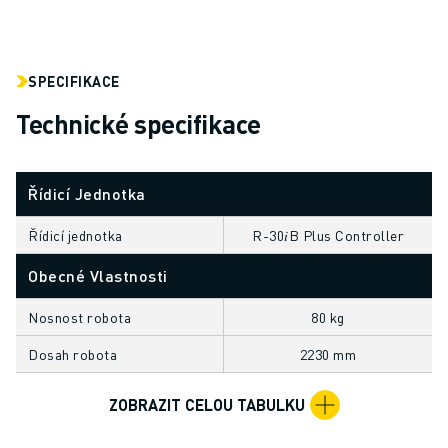
ELEKTRICKÁ VOZIDLA
ELEKTRONIKA
POTRAVINÁŘSKÝ PRŮMYSL
SPECIFIKACE
ZDRAVOTNICTVÍ
Technické specifikace
PLASTY
SKLADOVÁNÍ, LOGISTIKA, POŠTA A ZÁSILKY
APLIKACE
Řídicí Jednotka
VŠECHNY APLIKACE
5OSÉ OBRÁBĚNÍ
Řídicí jednotka
R-30𝑖B Plus Controller
OBLOUKOVÉ SVAŘOVÁNÍ
Obecné Vlastnosti
MONTÁŽ
CNC BROUŠENÍ
Nosnost robota
80 kg
CNC FRÉZOVÁNÍ
Dosah robota
2230 mm
CNC SOUSTRUŽENÍ
VYSOKORYCHLOSTNÍ VRTÁNÍ A ZÁVITOVÁNÍ
ZOBRAZIT CELOU TABULKU
VSTŘIKOVÁNÍ PLASTŮ
OBSLUHA STROJŮ