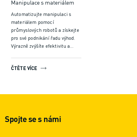
Manipulace s materiálem
Automatizujte manipulaci s
materiálem pomocí
průmyslových robotů a získejte
pro své podnikání řadu výhod.
Výrazně zvýšíte efektivitu a
produktivitu tím, že snížíte čas
a úsilí potřebné pro ruční
ČTĚTE VÍCE
manipulaci. Nechte roboty
pracovat nepřetržitě bez únavy,
abyste zajistili konzistentní
výkon a minimalizovali chyby,
což povede k vyšší propustnosti
a rychlejšímu zpracování.
Spojte se s námi