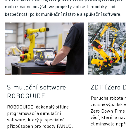
mohli snadno povýšit své projekty v oblasti robotiky - od
bezpečnosti po komunikační nástroje a aplikační software.
Simulační software
ZDT (Zero D
ROBOGUIDE
Porucha robota mů
značný výpadek vý
ROBOGUIDE: dokonalý offline
Zero Down Time je 
programovací a simulační
věcí, které je navrž
software, který je speciálně
eliminovalo nepřed
přizpůsoben pro roboty FANUC.
výroby a zvýšilo vý