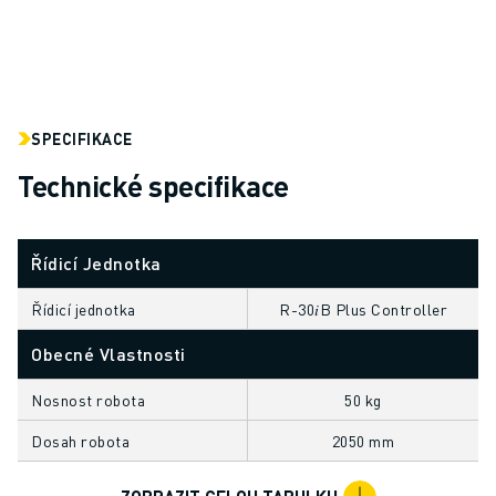
ELEKTRICKÁ VOZIDLA
ELEKTRONIKA
POTRAVINÁŘSKÝ PRŮMYSL
ZDRAVOTNICTVÍ
PLASTY
SPECIFIKACE
SKLADOVÁNÍ, LOGISTIKA, POŠTA A ZÁSILKY
Technické specifikace
APLIKACE
VŠECHNY APLIKACE
5OSÉ OBRÁBĚNÍ
Řídicí Jednotka
OBLOUKOVÉ SVAŘOVÁNÍ
Řídicí jednotka
R-30𝑖B Plus Controller
MONTÁŽ
CNC BROUŠENÍ
Obecné Vlastnosti
CNC FRÉZOVÁNÍ
CNC SOUSTRUŽENÍ
Nosnost robota
50 kg
VYSOKORYCHLOSTNÍ VRTÁNÍ A ZÁVITOVÁNÍ
Dosah robota
2050 mm
VSTŘIKOVÁNÍ PLASTŮ
OBSLUHA STROJŮ