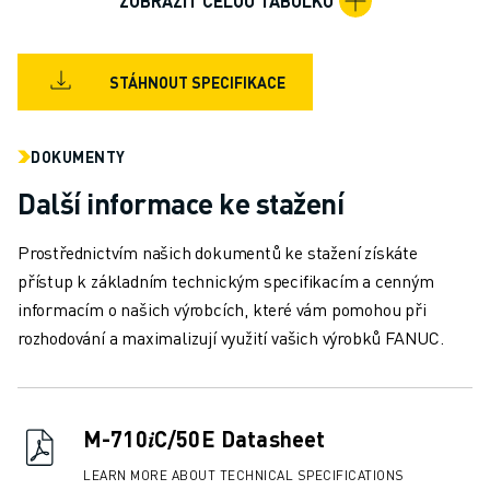
ZOBRAZIT CELOU TABULKU
MANIPULACE S MATERIÁLEM
LAKOVÁNÍ
PALETIZACE
STÁHNOUT SPECIFIKACE
BODOVÉ SVAŘOVÁNÍ
KONTROLA POMOCÍ STROJOVÉHO VIDĚNÍ
DOKUMENTY
ŘEZÁNÍ DRÁTŮ EDM
PŘÍPADOVÉ STUDIE
Další informace ke stažení
ZÁKAZNICKÝ SERVIS
PÉČE O ZÁKAZNÍKY
Prostřednictvím našich dokumentů ke stažení získáte
PLÁNY SPOLEČNOSTI FANUC
přístup k základním technickým specifikacím a cenným
SERVIS A ÚDRŽBA
informacím o našich výrobcích, které vám pomohou při
VZDÁLENÁ TECHNICKÁ PODPORA
rozhodování a maximalizují využití vašich výrobků FANUC.
NÁHRADNÍ DÍLY
RENOVACE
NÁSTROJE DIGITÁLNÍCH SLUŽEB
M-710𝑖C/50E Datasheet
E-OBCHOD
KE STAŽENÍ " MYFANUC
LEARN MORE ABOUT TECHNICAL SPECIFICATIONS