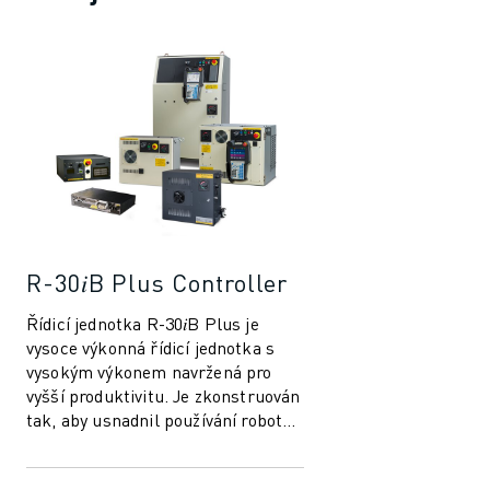
LOKALITY
OTISK
R-30𝑖B Plus Controller
Řídicí jednotka R-30𝑖B Plus je
vysoce výkonná řídicí jednotka s
vysokým výkonem navržená pro
vyšší produktivitu. Je zkonstruován
tak, aby usnadnil používání robotů
a automatizace ve výrobním
průmys...