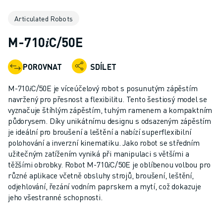
PRŮMYSLOVÉ ROBOTY
Articulated Robots
KOLABORATIVNÍ ROBOTY
ROZSAH ROBOTIKY
M-710𝑖C/50E
ŘÍDICÍ JEDNOTKY ROBOTŮ
PŘÍSLUŠENSTVÍ ROBOTŮ
POROVNAT
SDÍLET
ROBOTICKÝ SOFTWARE
SIMULAČNÍ SOFTWARE
M-710𝑖C/50E je víceúčelový robot s posunutým zápěstím
PRODUKTY PRO VZDĚLÁVACÍ ROBOTIKU
navržený pro přesnost a flexibilitu. Tento šestiosý model se
AUTOMATIZACE ROBOTŮ
vyznačuje štíhlým zápěstím, tuhým ramenem a kompaktním
půdorysem. Díky unikátnímu designu s odsazeným zápěstím
ROBOTY PRO SVAŘOVÁNÍ ELEKTRICKÝM OBLOUKEM
je ideální pro broušení a leštění a nabízí superflexibilní
KLOUBOVÉ ROBOTY
polohování a inverzní kinematiku. Jako robot se středním
ŘADA ARC MATE
užitečným zatížením vyniká při manipulaci s většími a
ŘADA M-900
těžšími obrobky. Robot M-710𝑖C/50E je oblíbenou volbou pro
DELTA ROBOTY
různé aplikace včetně obsluhy strojů, broušení, leštění,
odjehlování, řezání vodním paprskem a mytí, což dokazuje
ROBOTY PRO POTRAVINÁŘSTVÍ A ČISTÉ PROSTORY
jeho všestranné schopnosti.
LAKOVACÍ ROBOTY
PALETIZAČNÍ ROBOTY