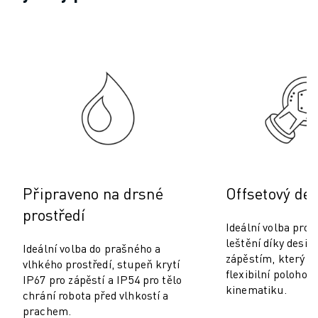
PREVENTIVNÍ ÚDRŽBA ROBOSHOT
CELKOVÉ NÁKLADY NA PROVOZ A VLASTNICTVÍ ROBOSHOT
DRÁTOVÉ ELEKTROEROZIVNÍ OBRÁBĚNÍ
DRÁTOVÉ ELEKTROEROZIVNÍ OBRÁBĚNÍ ROBOCUT
ROBOCUT HARDWARE
ROBOCUT SOFTWARE
PREVENTIVNÍ ÚDRŽBA ROBOCUT
UDRŽITELNOST ROBOCUT
ŘEŠENÍ IIOT
CHYTRÁ TOVÁRNÍ ŘEŠENÍ
CHYTRÁ TOVÁRNÍ ŘEŠENÍ PRO ZVÝŠENÍ EFEKTIVITY VÝROBY (IOT)
Připraveno na drsné
Offsetový des
REGISTRACE PRODUKTU " PORTÁL FANUC
prostředí
PŘÍPADOVÉ STUDIE
Ideální volba pro 
ŘEŠENÍ
leštění díky desi
Ideální volba do prašného a
zápěstím, který u
ODVĚTVÍ
vlhkého prostředí, stupeň krytí
flexibilní polohová
ODVĚTVÍ
IP67 pro zápěstí a IP54 pro tělo
kinematiku.
chrání robota před vlhkostí a
LETECTVÍ
prachem.
AUTOMOBILOVÝ PRŮMYSL