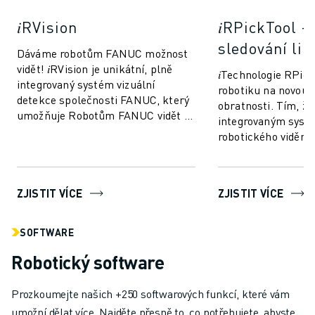
𝑖RVision
𝑖RPickTool -
sledování lin
Dáváme robotům FANUC možnost
vidět! 𝑖RVision je unikátní, plně
𝑖Technologie RPic
integrovaný systém vizuální
robotiku na novou 
detekce společnosti FANUC, který
obratnosti. Tím, že
umožňuje Robotům FANUC vidět -
integrovaným sys
výroba je tak rychlejší,
robotického vidění,
inteligentnější ...
"koordinaci oko-ru
lidské. Díky...
ZJISTIT VÍCE
ZJISTIT VÍCE
SOFTWARE
Robotický software
Prozkoumejte našich +250 softwarových funkcí, které vám
umožní dělat více. Najděte přesně to, co potřebujete, abyste