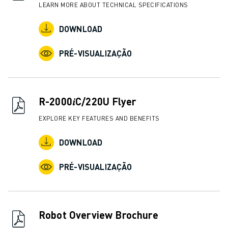
CENTRO DE DOWNLOADS » MYFANUC
LEARN MORE ABOUT TECHNICAL SPECIFICATIONS
FORMAÇÃO & EDUCAÇÃO
DOWNLOAD
FANUC ACADEMY
SOLUÇÕES PARA INDÚSTRIAS
PRÉ-VISUALIZAÇÃO
SOLUÇÕES PARA SECTOR EDUCATIVO
WORLDSKILLS & JOVENS TALENTOS
EVENTOS EDUCATIVOS
NOTÍCIAS
R-2000𝑖C/220U Flyer
NOTÍCIAS
EXPLORE KEY FEATURES AND BENEFITS
EVENTOS
EVENTOS EDUCATIVOS
DOWNLOAD
SOBRE A FANUC
SOBRE A FANUC
PRÉ-VISUALIZAÇÃO
FANUC NA EUROPA
ONDE ESTAMOS
SUSTENTABILIDADE
Robot Overview Brochure
CARREIRA