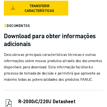
CARREGAMENTO DE MÁQUINAS
TRANSFERIR
MANIPULAÇÃO DE MATERIAIS
CARACTERÍSTICAS
PINTURA
PALETIZAÇÃO
DOCUMENTOS
SOLDADURA POR PONTOS
Download para obter informações
VISÃO E INSPEÇÃO
CORTE A FIO EDM
adicionais
ESTUDOS DE CASO
SERVIÇO AO CLIENTE
Descubra as principais características técnicas e outras
ATENDIMENTO AO CLIENTE
informações sobre nossos produtos através dos documentos
FANUC PLANS
disponíveis para download. Esta informação facilitará o
CAMPO & MANUTENÇÃO
processo de tomada de decisão e permitirá que aproveite ao
SUPORTE TÉCNICO REMOTO
máximo todas as potencialidades dos produtos FANUC.
PEÇAS DE SUBSTITUIÇÃO
REMANUFACTURAÇÃO
FERRAMENTAS DIGITAIS DE SERVIÇO
R-2000𝑖C/220U Datasheet
E-STORE