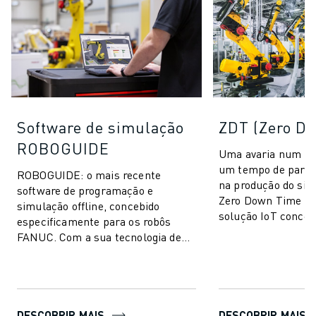
Software de simulação
ZDT (Zero D
ROBOGUIDE
Uma avaria num ro
um tempo de parage
ROBOGUIDE: o mais recente
na produção do si
software de programação e
Zero Down Time (Z
simulação offline, concebido
solução IoT conceb
especificamente para os robôs
eliminar paragens 
FANUC. Com a sua tecnologia de
imprevistas e m...
ponta, o ROBOGUIDE permite aos
utilizadores criar, prog...
DESCOBRIR MAIS
DESCOBRIR MAIS