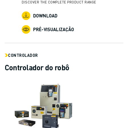
MOLDE O SEU FUTURO COM A FANUC
DISCOVER THE COMPLETE PRODUCT RANGE
JUNTE-SE A NÓS » PORTAL DE EMPREGO
DOWNLOAD
CONTACTO
CONTACTO
PRÉ-VISUALIZAÇÃO
LOCALIZAÇÕES
IMPRIMIR
CONTROLADOR
Controlador do robô