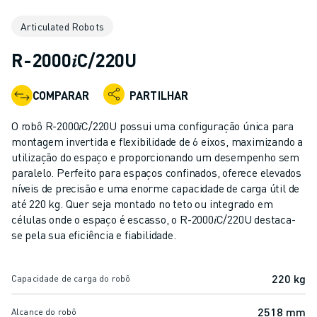
ROBÔS INDUSTRIAIS
Articulated Robots
ROBÔS COLABORATIVOS
GAMA DE ROBÔS
R-2000𝑖C/220U
CONTROLADORES DE ROBÔ
ACESSÓRIOS PARA ROBÔS
COMPARAR
PARTILHAR
SOFTWARE PARA ROBÔS
SOFTWARE DE SIMULAÇÃO
O robô R-2000𝑖C/220U possui uma configuração única para
PRODUTOS DE ROBÓTICA EDUCACIONAL
montagem invertida e flexibilidade de 6 eixos, maximizando a
AUTOMAÇÃO DE ROBÔS
utilização do espaço e proporcionando um desempenho sem
paralelo. Perfeito para espaços confinados, oferece elevados
ROBÔS DE SOLDADURA POR ARCO
níveis de precisão e uma enorme capacidade de carga útil de
ROBÔS ARTICULADOS
até 220 kg. Quer seja montado no teto ou integrado em
SÉRIE ARC MATE
células onde o espaço é escasso, o R-2000𝑖C/220U destaca-
SÉRIE M-710
se pela sua eficiência e fiabilidade.
SÉRIE M-900
ROBÔS DELTA
220 kg
Capacidade de carga do robô
ROBÔS PARA SECTOR ALIMENTAR E SALAS LIMPAS
ROBÔS DE PINTURA
2518 mm
Alcance do robô