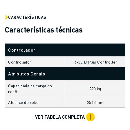
AUTOMÓVEL
VEÍCULOS ELÉCTRICOS
CARACTERÍSTICAS
ELETRÓNICA
Características técnicas
ALIMENTAÇÃO & BEBIDAS
MÉDICO
PLÁSTICOS
Controlador
ARMAZENAGEM, LOGÍSTICA, CORREIOS & ENCOMENDAS
APLICAÇÕES
Controlador
R-30𝑖B Plus Controller
TODAS AS APLICAÇÕES
Atributos Gerais
MAQUINAÇÃO DE 5 EIXOS
SOLDADURA POR ARCO
Capacidade de carga do
220 kg
MONTAGEM
robô
RETIFICAÇÃO CNC
Alcance do robô
2518 mm
FRESAGEM CNC
TORNOS CNC
VER TABELA COMPLETA
PERFURAÇÃO E ROSCAGEM A ALTA VELOCIDADE
MOLDAGEM POR INJEÇÃO