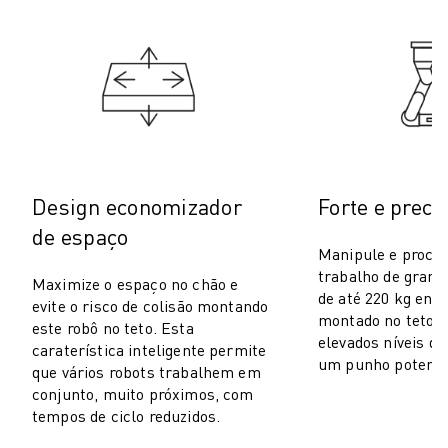
PACK ROBOSHOT - ROBÔ
MANUTENÇÃO PREVENTIVA ROBOSHOT
CUSTO TOTAL DE PROPRIEDADE DA ROBOSHOT
MÁQUINAS EDM DE CORTE A FIO
ROBOCUT MÁQUINAS EDM DE CORTE A FIO
HARDWARE ROBOCUT
SOFTWARE ROBOCUT
MANUTENÇÃO PREVENTIVA ROBOCUT
Design economizador
Forte e preci
SUSTENTABILIDADE ROBOCUT
de espaço
SOLUÇÕES IIOT
Manipule e proce
SOLUÇÕES PARA FÁBRICAS INTELIGENTES
trabalho de gran
Maximize o espaço no chão e
SOLUÇÕES DE FÁBRICA INTELIGENTES PARA AUMENTAR A EFICIÊNCI
de até 220 kg enq
evite o risco de colisão montando
REGISTO DE PRODUTOS » PORTAL FANUC
montado no teto. 
este robô no teto. Esta
ESTUDOS DE CASO
elevados níveis d
caraterística inteligente permite
um punho potente 
SOLUÇÕES
que vários robots trabalhem em
INDÚSTRIAS
conjunto, muito próximos, com
tempos de ciclo reduzidos.
TODAS AS INDÚSTRIAS
AEROESPACIAL