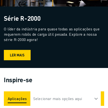
Série R-2000
O líder da indústria para quase todas as aplicações que 
requerem robôs de carga útil pesada. Explore a nossa 
série R-2000 agora!
LER MAIS
Inspire-se
Aplicações
Indústrias
Selecionar mais opções aqui