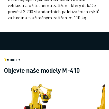
velikosti a užitečnému zatížení, který dokáže
ELEKTRICKÁ VOZIDLA
provést 2 200 standardních paletizačních cyklů
ELEKTRONIKA
za hodinu s užitečným zatížením 110 kg.
POTRAVINÁŘSKÝ PRŮMYSL
ZDRAVOTNICTVÍ
PLASTY
SKLADOVÁNÍ, LOGISTIKA, POŠTA A ZÁSILKY
APLIKACE
VŠECHNY APLIKACE
5OSÉ OBRÁBĚNÍ
MODELY
OBLOUKOVÉ SVAŘOVÁNÍ
MONTÁŽ
Objevte naše modely M-410
CNC BROUŠENÍ
CNC FRÉZOVÁNÍ
CNC SOUSTRUŽENÍ
VYSOKORYCHLOSTNÍ VRTÁNÍ A ZÁVITOVÁNÍ
VSTŘIKOVÁNÍ PLASTŮ
OBSLUHA STROJŮ