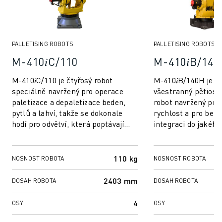
MANIPULACE S MATERIÁLEM
LAKOVÁNÍ
PALETIZACE
PALLETISING ROBOTS
PALLETISING ROBOTS
BODOVÉ SVAŘOVÁNÍ
KONTROLA POMOCÍ STROJOVÉHO VIDĚNÍ
M-410𝑖C/110
M-410𝑖B/140
ŘEZÁNÍ DRÁTŮ EDM
M-410𝑖C/110 je čtyřosý robot
M-410𝑖B/140H je ry
PŘÍPADOVÉ STUDIE
speciálně navržený pro operace
všestranný pětiosý 
ZÁKAZNICKÝ SERVIS
paletizace a depaletizace beden,
robot navržený pro
PÉČE O ZÁKAZNÍKY
pytlů a lahví, takže se dokonale
rychlost a pro bez
PLÁNY SPOLEČNOSTI FANUC
hodí pro odvětví, která poptávají
integraci do jakého
efektivitu a přesnost. Jeho štíhlý
výrobního prostředí
SERVIS A ÚDRŽBA
de...
opakovatelnosti...
VZDÁLENÁ TECHNICKÁ PODPORA
110 kg
NOSNOST ROBOTA
NOSNOST ROBOTA
NÁHRADNÍ DÍLY
RENOVACE
2403 mm
DOSAH ROBOTA
DOSAH ROBOTA
NÁSTROJE DIGITÁLNÍCH SLUŽEB
E-OBCHOD
4
OSY
OSY
KE STAŽENÍ " MYFANUC