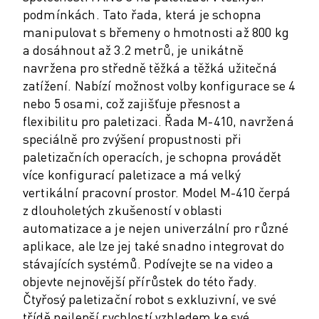
PREVENTIVNÍ ÚDRŽBA ROBOSHOT
podmínkách. Tato řada, která je schopna
CELKOVÉ NÁKLADY NA PROVOZ A VLASTNICTVÍ ROBOSHOT
manipulovat s břemeny o hmotnosti až 800 kg
DRÁTOVÉ ELEKTROEROZIVNÍ OBRÁBĚNÍ
a dosáhnout až 3.2 metrů, je unikátně
DRÁTOVÉ ELEKTROEROZIVNÍ OBRÁBĚNÍ ROBOCUT
navržena pro středně těžká a těžká užitečná
ROBOCUT HARDWARE
zatížení. Nabízí možnost volby konfigurace se 4
ROBOCUT SOFTWARE
nebo 5 osami, což zajišťuje přesnost a
PREVENTIVNÍ ÚDRŽBA ROBOCUT
flexibilitu pro paletizaci. Řada M-410, navržená
UDRŽITELNOST ROBOCUT
speciálně pro zvýšení propustnosti při
ŘEŠENÍ IIOT
paletizačních operacích, je schopna provádět
CHYTRÁ TOVÁRNÍ ŘEŠENÍ
více konfigurací paletizace a má velký
CHYTRÁ TOVÁRNÍ ŘEŠENÍ PRO ZVÝŠENÍ EFEKTIVITY VÝROBY (IOT)
vertikální pracovní prostor. Model M-410 čerpá
REGISTRACE PRODUKTU " PORTÁL FANUC
z dlouholetých zkušeností v oblasti
PŘÍPADOVÉ STUDIE
automatizace a je nejen univerzální pro různé
ŘEŠENÍ
aplikace, ale lze jej také snadno integrovat do
ODVĚTVÍ
stávajících systémů. Podívejte se na video a
ODVĚTVÍ
objevte nejnovější přírůstek do této řady.
LETECTVÍ
Čtyřosý paletizační robot s exkluzivní, ve své
AUTOMOBILOVÝ PRŮMYSL
třídě nejlepší rychlostí vzhledem ke své