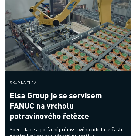
SKUPINA ELSA
Elsa Group je se servisem
FANUC na vrcholu
potravinového řetězce
Specifikace a pořízení průmyslového robota je často 
prvním krokem společnosti na cestě k 