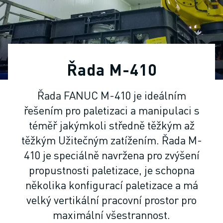
PRŮMYSLOVÉ ROBOTY
KOLABORATIVNÍ ROBOTY
ROZSAH ROBOTIKY
ŘÍDICÍ JEDNOTKY ROBOTŮ
PŘÍSLUŠENSTVÍ ROBOTŮ
Řada M-410
ROBOTICKÝ SOFTWARE
SIMULAČNÍ SOFTWARE
Řada FANUC M-410 je ideálním
PRODUKTY PRO VZDĚLÁVACÍ ROBOTIKU
řešením pro paletizaci a manipulaci s
AUTOMATIZACE ROBOTŮ
ROBOTY PRO SVAŘOVÁNÍ ELEKTRICKÝM OBLOUKEM
téměř jakýmkoli středně těžkým až
KLOUBOVÉ ROBOTY
těžkým Užitečným zatížením. Řada M-
ŘADA ARC MATE
410 je speciálně navržena pro zvýšení
ŘADA M-900
propustnosti paletizace, je schopna
DELTA ROBOTY
několika konfigurací paletizace a má
ROBOTY PRO POTRAVINÁŘSTVÍ A ČISTÉ PROSTORY
velký vertikální pracovní prostor pro
LAKOVACÍ ROBOTY
maximální všestrannost.
PALETIZAČNÍ ROBOTY