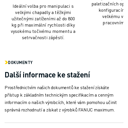
LOKALITY
paletizačních oper
Ideální volba pro manipulaci s
OTISK
konfiguracím 
velkými chapadly a těžkými
velkému ver
užitečnými zatíženími až do 800
pracovnímu 
kg při maximální rychlosti díky
vysokému točivému momentu a
setrvačnosti zápěstí.
DOKUMENTY
Další informace ke stažení
Prostřednictvím našich dokumentů ke stažení získáte
přístup k základním technickým specifikacím a cenným
informacím o našich výrobcích, které vám pomohou učinit
správná rozhodnutí a získat z výrobků FANUC maximum.