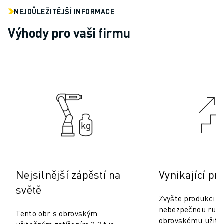
ELEKTRICKÁ VOZIDLA
NEJDŮLEŽITĚJŠÍ INFORMACE
ELEKTRONIKA
Výhody pro vaši firmu
POTRAVINÁŘSKÝ PRŮMYSL
ZDRAVOTNICTVÍ
PLASTY
SKLADOVÁNÍ, LOGISTIKA, POŠTA A ZÁSILKY
APLIKACE
VŠECHNY APLIKACE
5OSÉ OBRÁBĚNÍ
OBLOUKOVÉ SVAŘOVÁNÍ
MONTÁŽ
CNC BROUŠENÍ
CNC FRÉZOVÁNÍ
Nejsilnější zápěstí na
Vynikající pr
CNC SOUSTRUŽENÍ
světě
VYSOKORYCHLOSTNÍ VRTÁNÍ A ZÁVITOVÁNÍ
Zvyšte produkci a 
VSTŘIKOVÁNÍ PLASTŮ
nebezpečnou ruční
Tento obr s obrovským
OBSLUHA STROJŮ
obrovskému užite