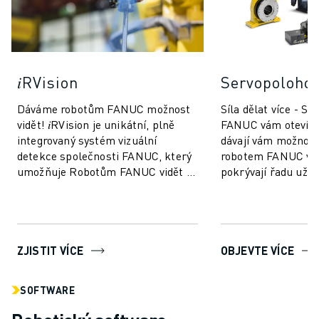
𝑖RVision
Servopoloho
Dáváme robotům FANUC možnost
Síla dělat více - S
vidět! 𝑖RVision je unikátní, plně
FANUC vám otevíraj
integrovaný systém vizuální
dávají vám možnost
detekce společnosti FANUC, který
robotem FANUC víc
umožňuje Robotům FANUC vidět -
pokrývají řadu užit
výroba je tak rychlejší,
až do 9000 kg a v zá
inteligentnější ...
vašich potř...
ZJISTIT VÍCE
OBJEVTE VÍCE
SOFTWARE