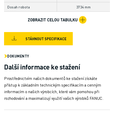
ŠKOLENÍ A VZDĚLÁVÁNÍ
Dosah robota
3734 mm
AKADEMIE FANUC
ŘEŠENÍ PRO PRŮMYSLOVÁ ODVĚTVÍ
ZOBRAZIT CELOU TABULKU
ŘEŠENÍ PRO VZDĚLÁVÁNÍ
WORLDSKILLS & YOUNG TALENTS
VZDĚLÁVACÍ AKCE
STÁHNOUT SPECIFIKACE
NOVINKY A UDÁLOSTI
NOVINKY A UDÁLOSTI
UDÁLOSTI
DOKUMENTY
VZDĚLÁVACÍ AKCE
Další informace ke stažení
O SPOLEČNOSTI FANUC
O SPOLEČNOSTI FANUC
Prostřednictvím našich dokumentů ke stažení získáte
FANUC V EVROPĚ
přístup k základním technickým specifikacím a cenným
NAŠE POBOČKY
informacím o našich výrobcích, které vám pomohou při
UDRŽITELNOST
rozhodování a maximalizují využití vašich výrobků FANUC.
KONTAKT
KONTAKT