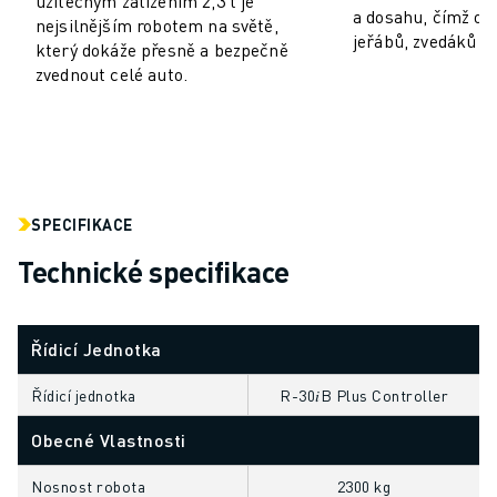
užitečným zatížením 2,3 t je
a dosahu, čímž od
MANIPULACE S MATERIÁLEM
nejsilnějším robotem na světě,
jeřábů, zvedáků a
LAKOVÁNÍ
který dokáže přesně a bezpečně
zvednout celé auto.
PALETIZACE
BODOVÉ SVAŘOVÁNÍ
KONTROLA POMOCÍ STROJOVÉHO VIDĚNÍ
ŘEZÁNÍ DRÁTŮ EDM
PŘÍPADOVÉ STUDIE
ZÁKAZNICKÝ SERVIS
SPECIFIKACE
PÉČE O ZÁKAZNÍKY
Technické specifikace
PLÁNY SPOLEČNOSTI FANUC
SERVIS A ÚDRŽBA
VZDÁLENÁ TECHNICKÁ PODPORA
Řídicí Jednotka
NÁHRADNÍ DÍLY
RENOVACE
Řídicí jednotka
R-30𝑖B Plus Controller
NÁSTROJE DIGITÁLNÍCH SLUŽEB
Obecné Vlastnosti
E-OBCHOD
KE STAŽENÍ " MYFANUC
Nosnost robota
2300 kg