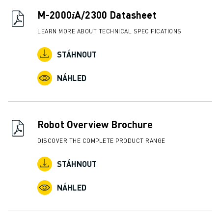
LOKALITY
M-2000𝑖A/2300 Datasheet
OTISK
LEARN MORE ABOUT TECHNICAL SPECIFICATIONS
STÁHNOUT
NÁHLED
Robot Overview Brochure
DISCOVER THE COMPLETE PRODUCT RANGE
STÁHNOUT
NÁHLED