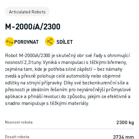
PRŮMYSLOVÉ ROBOTY
Articulated Robots
KOLABORATIVNÍ ROBOTY
ROZSAH ROBOTIKY
M-2000𝑖A/2300
ŘÍDICÍ JEDNOTKY ROBOTŮ
PŘÍSLUŠENSTVÍ ROBOTŮ
POROVNAT
SDÍLET
ROBOTICKÝ SOFTWARE
SIMULAČNÍ SOFTWARE
Robot M-2000𝑖A/2300 je skutečný obr své řady s ohromující
PRODUKTY PRO VZDĚLÁVACÍ ROBOTIKU
nosností 2,3 tuny. Vyniká v manipulaci s těžkými břemeny,
AUTOMATIZACE ROBOTŮ
zejména tam, kde je potřeba silné zápěstí – bez námahy
zvedá a přesně polohuje celé automobily nebo objemné
ROBOTY PRO SVAŘOVÁNÍ ELEKTRICKÝM OBLOUKEM
odlitky na strojní přípravky. Díky své bezkonkurenční síle a
KLOUBOVÉ ROBOTY
přesnosti je ideálním řešením pro nejnáročnější průmyslové
ŘADA ARC MATE
aplikace a přináší revoluci do způsobu, jakým se efektivně a
ŘADA M-900
snadno manipuluje s těžkými materiály.
DELTA ROBOTY
ROBOTY PRO POTRAVINÁŘSTVÍ A ČISTÉ PROSTORY
2300 kg
Nosnost robota
LAKOVACÍ ROBOTY
PALETIZAČNÍ ROBOTY
3734 mm
Dosah robota