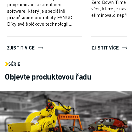
Zero Down Time je 
programovací a simulační
věcí, které je navrž
software, který je speciálně
eliminovalo nepřed
přizpůsoben pro roboty FANUC.
výroby a zvýšilo vý
Díky své špičkové technologii
FANUC....
umožňuje ROBOGUIDE uživatelům
snadno vytvářet, programo...
ZJISTIT VÍCE
ZJISTIT VÍCE
SÉRIE
Objevte produktovou řadu