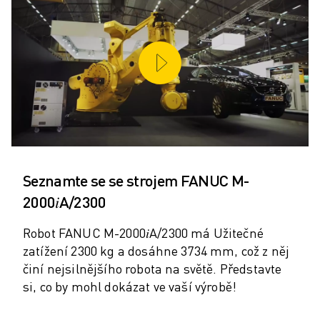
PREVENTIVNÍ ÚDRŽBA ROBOSHOT
CELKOVÉ NÁKLADY NA PROVOZ A VLASTNICTVÍ ROBOSHOT
DRÁTOVÉ ELEKTROEROZIVNÍ OBRÁBĚNÍ
DRÁTOVÉ ELEKTROEROZIVNÍ OBRÁBĚNÍ ROBOCUT
ROBOCUT HARDWARE
ROBOCUT SOFTWARE
PREVENTIVNÍ ÚDRŽBA ROBOCUT
UDRŽITELNOST ROBOCUT
ŘEŠENÍ IIOT
CHYTRÁ TOVÁRNÍ ŘEŠENÍ
Seznamte se se strojem FANUC M-
CHYTRÁ TOVÁRNÍ ŘEŠENÍ PRO ZVÝŠENÍ EFEKTIVITY VÝROBY (IOT)
2000𝑖A/2300
REGISTRACE PRODUKTU " PORTÁL FANUC
PŘÍPADOVÉ STUDIE
Robot FANUC M-2000𝑖A/2300 má Užitečné
ŘEŠENÍ
zatížení 2300 kg a dosáhne 3734 mm, což z něj
ODVĚTVÍ
činí nejsilnějšího robota na světě. Představte
ODVĚTVÍ
si, co by mohl dokázat ve vaší výrobě!
LETECTVÍ
AUTOMOBILOVÝ PRŮMYSL