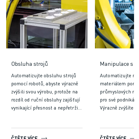
Obsluha strojů
Manipulace s m
Automatizujte obsluhu strojů
Automatizujte ma
pomocí robotů, abyste výrazně
materiálem pomo
zvýšili svou výrobu, protože na
průmyslových rob
rozdíl od ruční obsluhy zajišťují
pro své podnikání
vynikající přesnost a nepřetržitý
Výrazně zvýšíte ef
provoz. Zvyšte efektivitu,
produktivitu tím, 
dosáhněte konzistentní
a úsilí potřebné p
produkce, snižte náklady na
manipulaci. Nech
ČTĚTE VÍCE
ČTĚTE VÍCE