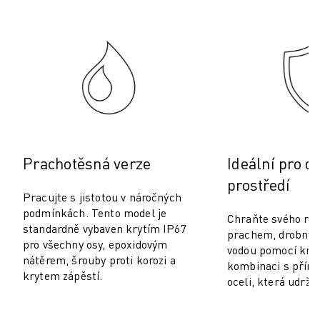
PREVENTIVNÍ ÚDRŽBA ROBOSHOT
CELKOVÉ NÁKLADY NA PROVOZ A VLASTNICTVÍ ROBOSHOT
DRÁTOVÉ ELEKTROEROZIVNÍ OBRÁBĚNÍ
DRÁTOVÉ ELEKTROEROZIVNÍ OBRÁBĚNÍ ROBOCUT
ROBOCUT HARDWARE
ROBOCUT SOFTWARE
PREVENTIVNÍ ÚDRŽBA ROBOCUT
UDRŽITELNOST ROBOCUT
ŘEŠENÍ IIOT
Prachotěsná verze
Ideální pro d
CHYTRÁ TOVÁRNÍ ŘEŠENÍ
prostředí
CHYTRÁ TOVÁRNÍ ŘEŠENÍ PRO ZVÝŠENÍ EFEKTIVITY VÝROBY (IOT)
Pracujte s jistotou v náročných
REGISTRACE PRODUKTU " PORTÁL FANUC
podmínkách. Tento model je
Chraňte svého rob
PŘÍPADOVÉ STUDIE
standardně vybaven krytím IP67
prachem, drobným
ŘEŠENÍ
pro všechny osy, epoxidovým
vodou pomocí kryt
nátěrem, šrouby proti korozi a
ODVĚTVÍ
kombinaci s příru
krytem zápěstí.
ODVĚTVÍ
oceli, která udržuj
LETECTVÍ
AUTOMOBILOVÝ PRŮMYSL