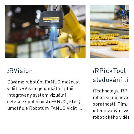
𝑖RVision
𝑖RPickTool -
sledování lin
Dáváme robotům FANUC možnost
vidět! 𝑖RVision je unikátní, plně
𝑖Technologie RPic
integrovaný systém vizuální
robotiku na novou 
detekce společnosti FANUC, který
obratnosti. Tím, že
umožňuje Robotům FANUC vidět -
integrovaným sys
výroba je tak rychlejší,
robotického vidění,
inteligentnější ...
"koordinaci oko-ru
lidské. Díky...