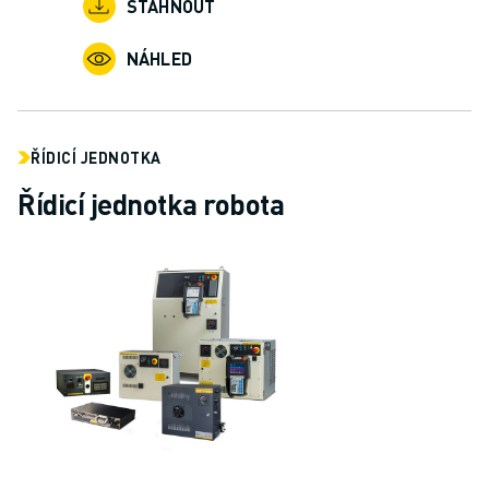
LOKALITY
STÁHNOUT
OTISK
NÁHLED
ŘÍDICÍ JEDNOTKA
Řídicí jednotka robota