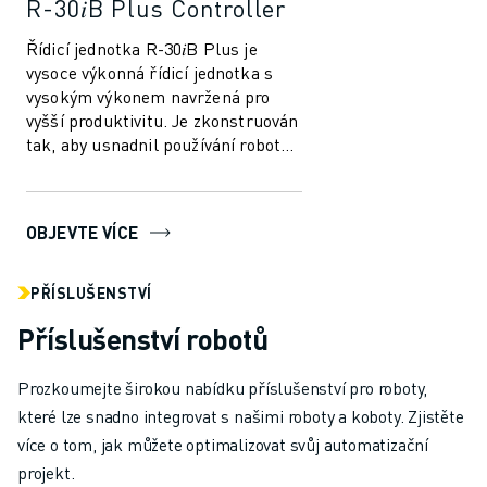
R-30𝑖B Plus Controller
Řídicí jednotka R-30𝑖B Plus je
vysoce výkonná řídicí jednotka s
vysokým výkonem navržená pro
vyšší produktivitu. Je zkonstruován
tak, aby usnadnil používání robotů
a automatizace ve výrobním
průmys...
OBJEVTE VÍCE
PŘÍSLUŠENSTVÍ
Příslušenství robotů
Prozkoumejte širokou nabídku příslušenství pro roboty,
které lze snadno integrovat s našimi roboty a koboty. Zjistěte
více o tom, jak můžete optimalizovat svůj automatizační
projekt.