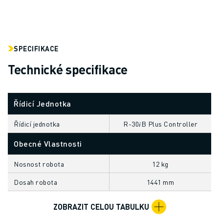
ELEKTRICKÁ VOZIDLA
ELEKTRONIKA
POTRAVINÁŘSKÝ PRŮMYSL
ZDRAVOTNICTVÍ
SPECIFIKACE
PLASTY
Technické specifikace
SKLADOVÁNÍ, LOGISTIKA, POŠTA A ZÁSILKY
APLIKACE
VŠECHNY APLIKACE
Řídicí Jednotka
5OSÉ OBRÁBĚNÍ
Řídicí jednotka
R-30𝑖B Plus Controller
OBLOUKOVÉ SVAŘOVÁNÍ
MONTÁŽ
Obecné Vlastnosti
CNC BROUŠENÍ
CNC FRÉZOVÁNÍ
Nosnost robota
12 kg
CNC SOUSTRUŽENÍ
Dosah robota
1441 mm
VYSOKORYCHLOSTNÍ VRTÁNÍ A ZÁVITOVÁNÍ
VSTŘIKOVÁNÍ PLASTŮ
ZOBRAZIT CELOU TABULKU
OBSLUHA STROJŮ