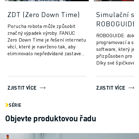
ZDT (Zero Down Time)
Simulační so
ROBOGUIDE
Porucha robota může způsobit
značný výpadek výroby. FANUC
ROBOGUIDE: dokona
Zero Down Time je řešení internetu
programovací a sim
věcí, které je navrženo tak, aby
software, který je 
eliminovalo nepředvídané zastavení
přizpůsoben pro r
výroby a zvýšilo výkon robotů
Díky své špičkové t
FANUC....
umožňuje ROBOGUI
snadno vytvářet, pr
ZJISTIT VÍCE
ZJISTIT VÍCE
SÉRIE
Objevte produktovou řadu