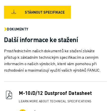
MANIPULACE S MATERIÁLEM
LAKOVÁNÍ
STÁHNOUT SPECIFIKACE
PALETIZACE
BODOVÉ SVAŘOVÁNÍ
DOKUMENTY
KONTROLA POMOCÍ STROJOVÉHO VIDĚNÍ
ŘEZÁNÍ DRÁTŮ EDM
Další informace ke stažení
PŘÍPADOVÉ STUDIE
ZÁKAZNICKÝ SERVIS
Prostřednictvím našich dokumentů ke stažení získáte
PÉČE O ZÁKAZNÍKY
přístup k základním technickým specifikacím a cenným
PLÁNY SPOLEČNOSTI FANUC
informacím o našich výrobcích, které vám pomohou při
SERVIS A ÚDRŽBA
rozhodování a maximalizují využití vašich výrobků FANUC.
VZDÁLENÁ TECHNICKÁ PODPORA
NÁHRADNÍ DÍLY
RENOVACE
M-10𝑖D/12 Dustproof Datasheet
NÁSTROJE DIGITÁLNÍCH SLUŽEB
E-OBCHOD
LEARN MORE ABOUT TECHNICAL SPECIFICATIONS
KE STAŽENÍ " MYFANUC