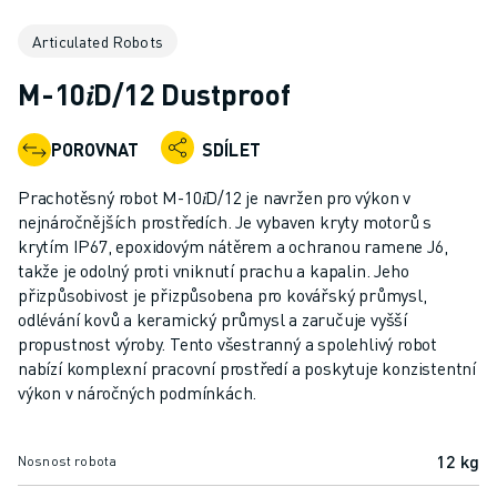
PRŮMYSLOVÉ ROBOTY
Articulated Robots
KOLABORATIVNÍ ROBOTY
ROZSAH ROBOTIKY
M-10𝑖D/12 Dustproof
ŘÍDICÍ JEDNOTKY ROBOTŮ
PŘÍSLUŠENSTVÍ ROBOTŮ
POROVNAT
SDÍLET
ROBOTICKÝ SOFTWARE
SIMULAČNÍ SOFTWARE
Prachotěsný robot M-10𝑖D/12 je navržen pro výkon v
PRODUKTY PRO VZDĚLÁVACÍ ROBOTIKU
nejnáročnějších prostředích. Je vybaven kryty motorů s
AUTOMATIZACE ROBOTŮ
krytím IP67, epoxidovým nátěrem a ochranou ramene J6,
takže je odolný proti vniknutí prachu a kapalin. Jeho
ROBOTY PRO SVAŘOVÁNÍ ELEKTRICKÝM OBLOUKEM
přizpůsobivost je přizpůsobena pro kovářský průmysl,
KLOUBOVÉ ROBOTY
odlévání kovů a keramický průmysl a zaručuje vyšší
ŘADA ARC MATE
propustnost výroby. Tento všestranný a spolehlivý robot
ŘADA M-900
nabízí komplexní pracovní prostředí a poskytuje konzistentní
DELTA ROBOTY
výkon v náročných podmínkách.
ROBOTY PRO POTRAVINÁŘSTVÍ A ČISTÉ PROSTORY
LAKOVACÍ ROBOTY
12 kg
Nosnost robota
PALETIZAČNÍ ROBOTY