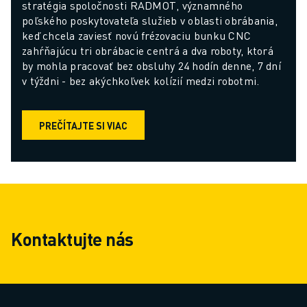
stratégia spoločnosti RADMOT, významného 
poľského poskytovateľa služieb v oblasti obrábania, 
keď chcela zaviesť novú frézovaciu bunku CNC 
zahŕňajúcu tri obrábacie centrá a dva roboty, ktorá 
by mohla pracovať bez obsluhy 24 hodín denne, 7 dní 
v týždni - bez akýchkoľvek kolízií medzi robotmi.
PREČÍTAJTE SI VIAC
Kontaktujte nás