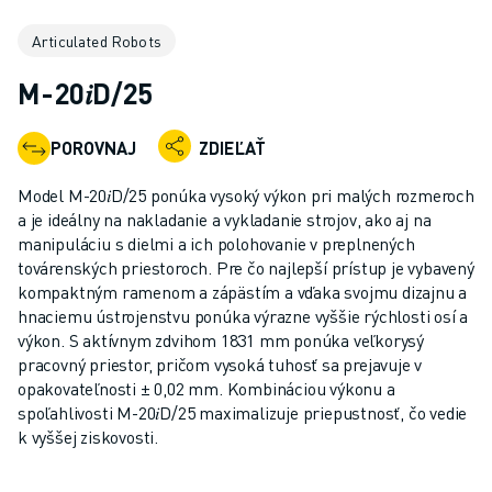
PRIEMYSELNÉ ROBOTY
Articulated Robots
KOLABORATÍVNE ROBOTY
ROZSAH ROBOTOV
M-20𝑖D/25
OVLÁDAČE ROBOTOV - CONTROLLERY
PRÍSLUŠENSTVO K ROBOTOM
POROVNAJ
ZDIEĽAŤ
SOFTVÉR PRE ROBOTY
SIMULAČNÝ SOFTVÉR
Model M-20𝑖D/25 ponúka vysoký výkon pri malých rozmeroch
ROBOTICKÉ VZDELÁVACIE BUNKY
a je ideálny na nakladanie a vykladanie strojov, ako aj na
ROBOTICKÁ AUTOMATIZÁCIA
manipuláciu s dielmi a ich polohovanie v preplnených
továrenských priestoroch. Pre čo najlepší prístup je vybavený
ROBOTY PRE OBLÚKOVÉ ZVÁRANIE
kompaktným ramenom a zápästím a vďaka svojmu dizajnu a
KĹBOVÉ ROBOTY
hnaciemu ústrojenstvu ponúka výrazne vyššie rýchlosti osí a
SÉRIA ARC MATE
výkon. S aktívnym zdvihom 1831 mm ponúka veľkorysý
SÉRIA M-900
pracovný priestor, pričom vysoká tuhosť sa prejavuje v
DELTA ROBOTY
opakovateľnosti ± 0,02 mm. Kombináciou výkonu a
spoľahlivosti M-20𝑖D/25 maximalizuje priepustnosť, čo vedie
POTRAVINÁRSKE ROBOTY A ROBOTY PRE ČISTÉ PRIESTORY
k vyššej ziskovosti.
LAKOVACIE ROBOTY
PALETIZAČNÉ ROBOTY