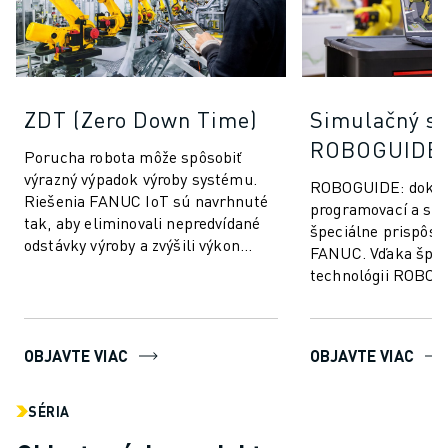
ZDT (Zero Down Time)
Simulačný so
ROBOGUIDE
Porucha robota môže spôsobiť
výrazný výpadok výroby systému.
ROBOGUIDE: dokona
Riešenia FANUC IoT sú navrhnuté
programovací a sim
tak, aby eliminovali nepredvídané
špeciálne prispôso
odstávky výroby a zvýšili výkon
FANUC. Vďaka špič
robotov FANUC. ZDT zhromažďuje
technológii ROBO
a analy...
používateľom bez n
programovať a...
OBJAVTE VIAC
OBJAVTE VIAC
SÉRIA