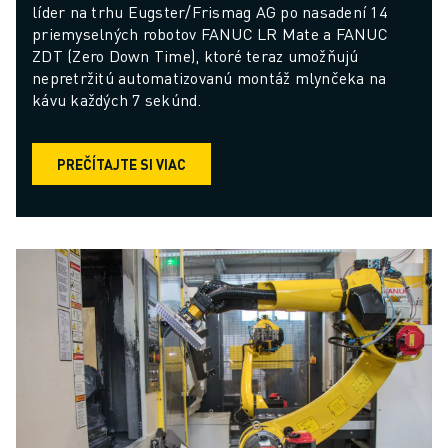
líder na trhu Eugster/Frismag AG po nasadení 14 
priemyselných robotov FANUC LR Mate a FANUC 
ZDT (Zero Down Time), ktoré teraz umožňujú 
nepretržitú automatizovanú montáž mlynčeka na 
kávu každých 7 sekúnd.
PREČÍTAJTE SI VIAC