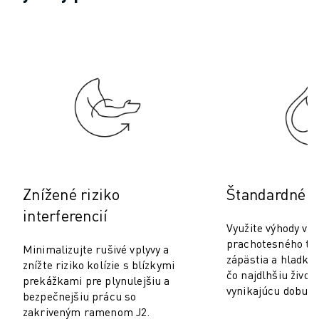
PREVENTÍVNA ÚDRŽBA ROBOSHOT
CELKOVÉ NÁKLADY NA ROBOSHOT
STROJE NA ELEKTROEROZÍVNE OBRÁBANIE DRÔTOM
ROBOCUT ELEKTROEROZÍVNE OBRÁBANIE DRÔTOM
ROBOCUT TECHNICKÉ VYBAVENIE
ROBOCUT SOFTVÉR
PREVENTÍVNA ÚDRŽBA ROBOCUT
UDRŽATEĽNOSŤ ROBOCUT
RIEŠENIA IIOT
INTELIGENTNÉ TOVÁRENSKÉ RIEŠENIA
INTELIGENTNÉ TOVÁRENSKÉ RIEŠENIA NA ZVÝŠENIE EFEKTÍVNOSTI 
Znížené riziko
Štandardné k
REGISTRÁCIA PRODUKTU » FANUC PORTAL
interferencií
PRÍPADOVÉ ŠTÚDIE
Využite výhody vo
RIEŠENIA
prachotesného te
Minimalizujte rušivé vplyvy a
zápästia a hladký
ODVETVIA
znížte riziko kolízie s blízkymi
čo najdlhšiu život
VŠETKY ODVETVIA
prekážkami pre plynulejšiu a
vynikajúcu dobu p
bezpečnejšiu prácu so
LETECKÝ PRIEMYSEL
zakriveným ramenom J2.
AUTOMOBILOVÝ PRIEMYSEL