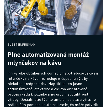
EUGSTER/FRISMAG
Plne automatizovaná montáž
mlynčekov na kávu
Pri výrobe obľúbených domácich spotrebičov, ako sú 
mlynčeky na kávu, rozhoduje o úspechu výroby 
niekoľko predpokladov. Napríklad len jasne 
štruktúrované, efektívne a cieľovo orientované 
procesy vedú k požadovanej úrovni spoľahlivosti 
výroby. Dosiahnutie týchto ambícií sa stáva výrazne 
reálnejším pomocou automatizácie, čo môže potvrdiť 