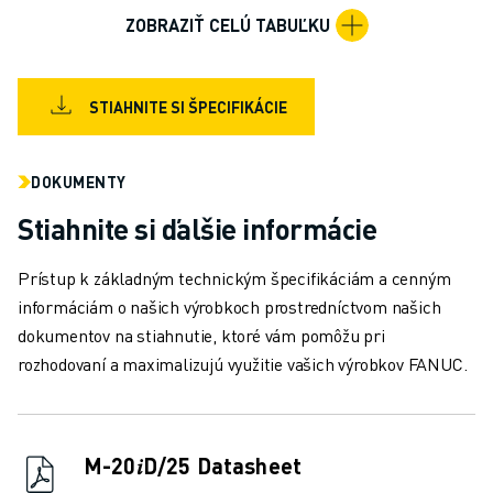
MANIPULÁCIA S MATERIÁLOM
ZOBRAZIŤ CELÚ TABUĽKU
LAKOVANIE
PALETIZÁCIA
BODOVÉ ZVÁRANIE
STIAHNITE SI ŠPECIFIKÁCIE
VIZUÁLNA KONTROLA
REZANIE DRÔTU ELEKTROEROZÍVNYM OBRÁBANÍM (EDM)
DOKUMENTY
PRÍPADOVÉ ŠTÚDIE
ZÁKAZNÍCKY SERVIS
Stiahnite si ďalšie informácie
STAROSTLIVOSŤ O ZÁKAZNÍKOV
PLÁNY SPOLOČNOSTI FANUC
Prístup k základným technickým špecifikáciám a cenným
MIESTO A ÚDRŽBA
informáciám o našich výrobkoch prostredníctvom našich
VZDIALENÁ TECHNICKÁ PODPORA
dokumentov na stiahnutie, ktoré vám pomôžu pri
NÁHRADNÉ DIELY
rozhodovaní a maximalizujú využitie vašich výrobkov FANUC.
REMANUFACTURING - OPRAVA
NÁSTROJE DIGITÁLNYCH SLUŽIEB
E-SHOP
M-20𝑖D/25 Datasheet
SÚBORY NA SŤAHOVANIE » MYFANUC