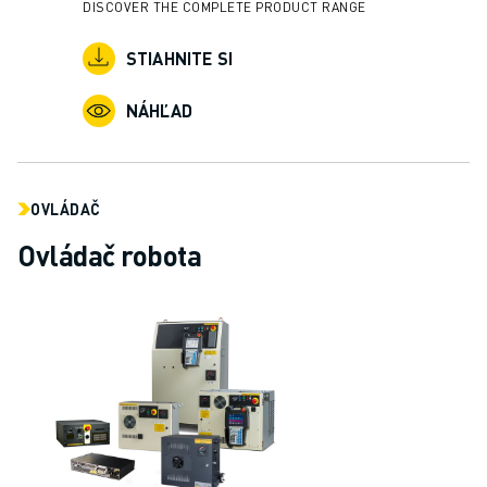
PRIDAJTE SA K NÁM » KARIÉRNY PORTÁL
DISCOVER THE COMPLETE PRODUCT RANGE
KONTAKT
STIAHNITE SI
KONTAKT
LOKALITY
NÁHĽAD
IMPRESUM
OVLÁDAČ
Ovládač robota