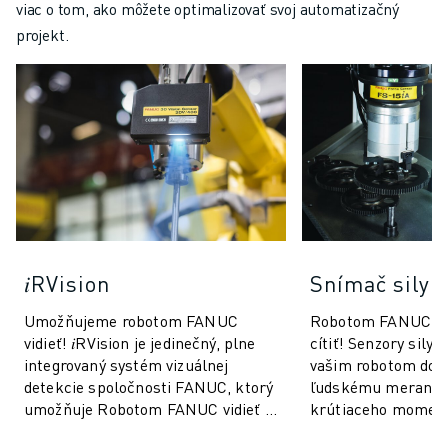
viac o tom, ako môžete optimalizovať svoj automatizačný
projekt.
𝑖RVision
Snímač sily
Umožňujeme robotom FANUC
Robotom FANUC u
vidieť! 𝑖RVision je jedinečný, plne
cítiť! Senzory sily
integrovaný systém vizuálnej
vašim robotom dot
detekcie spoločnosti FANUC, ktorý
ľudskému meraním 
umožňuje Robotom FANUC vidieť -
krútiaceho moment
výroba je tak rýchlejšia,
rozmeroch. Táto te