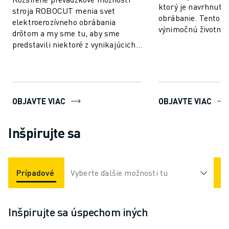
ktorý je navrhnutý 
stroja ROBOCUT menia svet
obrábanie. Tento st
elektroerozívneho obrábania
výnimočnú životno
drôtom a my sme tu, aby sme
údržbu. Obrábací 
predstavili niektoré z vynikajúcich
zaručuje ...
funkcií, ktorými ROBOCUT vyniká.
OBJAVTE VIAC
OBJAVTE VIAC
Inšpirujte sa
Prípadové Štúdie
Vyberte ďalšie možnosti tu
Odvetvia
Videá
Inšpirujte sa úspechom iných