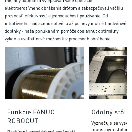
tak, aby dopĺňali a vylepšovali vaše operácie
elektroerozívneho obrábania drôtom a zabezpečovali väčšiu
presnosť, efektívnosť a jednoduchosť používania. Od
intuitívneho riadiaceho softvéru až po nevyhnutné hardvérové
doplnky - naša ponuka vám pomôže dosiahnuť optimálny
výkon a uvoľniť nové možnosti v procesoch obrábania.
Funkcie FANUC
Odolný stôl 
ROBOCUT
Vyznačuje sa vysok
robustným stolom 
Rozšírené prevádzkové možnosti