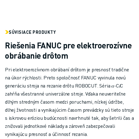
ŠKOLENIA A VZDELÁVANIE
FANUC AKADÉMIA
RIEŠENIA PRE PRIEMYSELNÉ ODVETVIA
RIEŠENIA PRE VZDELÁVANIE
SÚVISIACE PRODUKTY
WORLDSKILLS & YOUNG TALENTS - SVETOVÉ SKÚSENOSTI & MLADÉ
Riešenia FANUC pre elektroerozívne
VZDELÁVACIE PODUJATIA
SPRÁVY A MÉDIÁ
obrábanie drôtom
SPRÁVY A MÉDIÁ
PODUJATIA
Pri elektroerozívnom obrábaní drôtom je presnosť tradične
VZDELÁVACIE PODUJATIA
na úkor rýchlosti. Preto spoločnosť FANUC vyvinula novú
O SPOLOČNOSTI FANUC
generáciu stroja na rezanie drôtu ROBOCUT. Séria 𝛼-C𝑖C
O SPOLOČNOSTI FANUC
zahŕňa všestranné univerzálne stroje. Vďaka neuveriteľne
FANUC V EURÓPE
dlhým stredným časom medzi poruchami, nízkej údržbe,
NAŠE LOKALITY
dlhej životnosti a vynikajúcim časom prevádzky sú tieto stroje
UDRŽATEĽNOSŤ
s iskrovou eróziou budúcnosti navrhnuté tak, aby šetrili čas a
KARIÉRA
znižovali jednotkové náklady a zároveň zabezpečovali
TVORTE SVOJU BUDÚCNOSŤ SO SPOLOČNOSŤOU FANUC
vynikajúcu presnosť a účinnosť rezania.