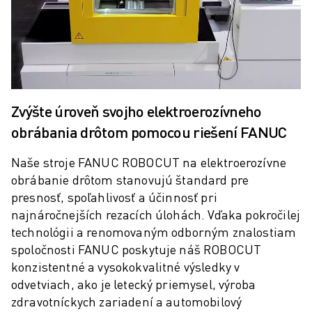
PREVENTÍVNA ÚDRŽBA ROBOSHOT
CELKOVÉ NÁKLADY NA ROBOSHOT
STROJE NA ELEKTROEROZÍVNE OBRÁBANIE DRÔTOM
ROBOCUT ELEKTROEROZÍVNE OBRÁBANIE DRÔTOM
ROBOCUT TECHNICKÉ VYBAVENIE
ROBOCUT SOFTVÉR
Zvýšte úroveň svojho elektroerozívneho
PREVENTÍVNA ÚDRŽBA ROBOCUT
UDRŽATEĽNOSŤ ROBOCUT
obrábania drôtom pomocou riešení FANUC
RIEŠENIA IIOT
Naše stroje FANUC ROBOCUT na elektroerozívne
INTELIGENTNÉ TOVÁRENSKÉ RIEŠENIA
obrábanie drôtom stanovujú štandard pre
INTELIGENTNÉ TOVÁRENSKÉ RIEŠENIA NA ZVÝŠENIE EFEKTÍVNOSTI 
presnosť, spoľahlivosť a účinnosť pri
REGISTRÁCIA PRODUKTU » FANUC PORTAL
najnáročnejších rezacích úlohách. Vďaka pokročilej
PRÍPADOVÉ ŠTÚDIE
technológii a renomovaným odborným znalostiam
RIEŠENIA
spoločnosti FANUC poskytuje náš ROBOCUT
ODVETVIA
konzistentné a vysokokvalitné výsledky v
VŠETKY ODVETVIA
odvetviach, ako je letecký priemysel, výroba
LETECKÝ PRIEMYSEL
zdravotníckych zariadení a automobilový
AUTOMOBILOVÝ PRIEMYSEL