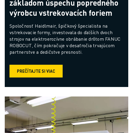
základom úspechu popredného
výrobcu vstrekovacích foriem
Spoločnosť Haidlmair, špičkový špecialista na 
vstrekovacie formy, investovala do ďalších dvoch 
strojov na elektroerozívne obrábanie drôtom FANUC 
ROBOCUT, čím pokračuje v desaťročia trvajúcom 
partnerstve a dedičstve presnosti.
PREČÍTAJTE SI VIAC