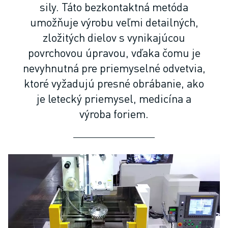
SCARA ROBOTY
sily. Táto bezkontaktná metóda
KOMPAKTNÉ CNC STROJE
umožňuje výrobu veľmi detailných,
VYHĽADÁVAČ ROBODRILL
zložitých dielov s vynikajúcou
KOMPAKTNÉ CNC STROJE ROBODRILL
povrchovou úpravou, vďaka čomu je
TECHNICKÉ VYBAVENIE ROBODRILL
nevyhnutná pre priemyselné odvetvia,
ROBODRILL SOFTVÉR
ktoré vyžadujú presné obrábanie, ako
PREVENTÍVNA ÚDRŽBA PRE ROBODRILL
ROBODRILL UDRŽATEĽNOSŤ
je letecký priemysel, medicína a
BALÍK ROBODRILL A ROBOT
výroba foriem.
VZDELÁVACÍ BALÍČEK ROBODRILL
ELEKTRICKÉ VSTREKOVACIE STROJE
VYHĽADÁVAČ ROBOSHOT
ELEKTRICKÉ VSTREKOVACIE STROJE ROBOSHOT
ROBOSHOT TECHNICKÉ VYBAVENIE
ROBOSHOT SOFTVÉR
ROBOSHOT UDRŽATEĽNOSŤ
BALÍK ROBOSHOT A ROBOT