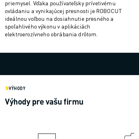
priemysel. Vďaka používateľsky prívetivému
ELEKTRICKÉ VOZIDLÁ
ovládaniu a vynikajúcej presnosti je ROBOCUT
ELEKTRONIKA
ideálnou voľbou na dosiahnutie presného a
POTRAVINY A NÁPOJE
spoľahlivého výkonu v aplikáciách
MEDICÍNSKE ODVETVIE
elektroerozívneho obrábania drôtom.
PLASTIKÁRSKY PRIEMYSEL
SKLADOVANIE, LOGISTIKA, POŠTA A BALÍKY
APLIKÁCIE
VŠETKY APLIKÁCIE
5-OSÉ OBRÁBANIE
OBLÚKOVÉ ZVÁRANIE
MONTÁŽ
VÝHODY
CNC BRÚSENIE
Výhody pre vašu firmu
CNC FRÉZOVANIE
CNC SÚSTRUŽENIE
VYSOKORÝCHLOSTNÉ VŔTANIE A REZANIE ZÁVITOV
VSTREKOVANIE
OBSLUHA STROJA