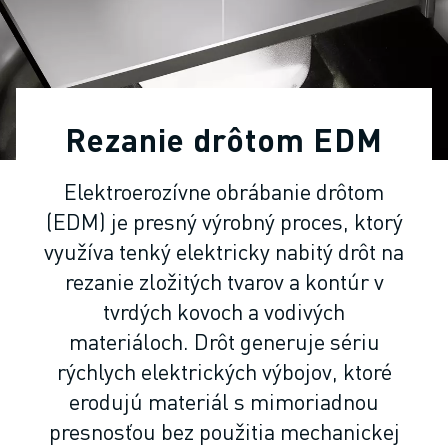
PRIEMYSELNÉ ROBOTY
KOLABORATÍVNE ROBOTY
ROZSAH ROBOTOV
OVLÁDAČE ROBOTOV - CONTROLLERY
PRÍSLUŠENSTVO K ROBOTOM
Rezanie drôtom EDM
SOFTVÉR PRE ROBOTY
SIMULAČNÝ SOFTVÉR
Elektroerozívne obrábanie drôtom
ROBOTICKÉ VZDELÁVACIE BUNKY
(EDM) je presný výrobný proces, ktorý
ROBOTICKÁ AUTOMATIZÁCIA
ROBOTY PRE OBLÚKOVÉ ZVÁRANIE
využíva tenký elektricky nabitý drôt na
KĹBOVÉ ROBOTY
rezanie zložitých tvarov a kontúr v
SÉRIA ARC MATE
tvrdých kovoch a vodivých
SÉRIA M-900
materiáloch. Drôt generuje sériu
DELTA ROBOTY
rýchlych elektrických výbojov, ktoré
POTRAVINÁRSKE ROBOTY A ROBOTY PRE ČISTÉ PRIESTORY
erodujú materiál s mimoriadnou
LAKOVACIE ROBOTY
presnosťou bez použitia mechanickej
PALETIZAČNÉ ROBOTY