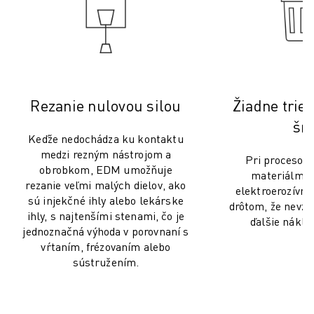
MANIPULÁCIA S MATERIÁLOM
LAKOVANIE
PALETIZÁCIA
BODOVÉ ZVÁRANIE
VIZUÁLNA KONTROLA
REZANIE DRÔTU ELEKTROEROZÍVNYM OBRÁBANÍM (EDM)
Rezanie nulovou silou
Žiadne tries
PRÍPADOVÉ ŠTÚDIE
šro
Keďže nedochádza ku kontaktu
ZÁKAZNÍCKY SERVIS
medzi rezným nástrojom a
STAROSTLIVOSŤ O ZÁKAZNÍKOV
Pri procesoc
obrobkom, EDM umožňuje
materiálmi 
PLÁNY SPOLOČNOSTI FANUC
rezanie veľmi malých dielov, ako
elektroerozívn
MIESTO A ÚDRŽBA
sú injekčné ihly alebo lekárske
drôtom, že nevzni
VZDIALENÁ TECHNICKÁ PODPORA
ihly, s najtenšími stenami, čo je
ďalšie náklad
NÁHRADNÉ DIELY
jednoznačná výhoda v porovnaní s
vŕtaním, frézovaním alebo
REMANUFACTURING - OPRAVA
sústružením.
NÁSTROJE DIGITÁLNYCH SLUŽIEB
E-SHOP
SÚBORY NA SŤAHOVANIE » MYFANUC