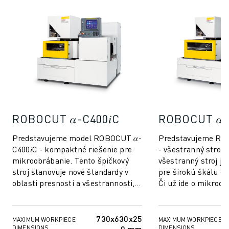
PRIDAJTE SA K NÁM » KARIÉRNY PORTÁL
KONTAKT
KONTAKT
LOKALITY
IMPRESUM
ROBOCUT 𝛼-C400𝑖C
ROBOCUT 𝛼-
Predstavujeme model ROBOCUT 𝛼-
Predstavujeme ROB
C400𝑖C - kompaktné riešenie pre
- všestranný stroj.
mikroobrábanie. Tento špičkový
všestranný stroj je
stroj stanovuje nové štandardy v
pre širokú škálu o
oblasti presnosti a všestrannosti,
Či už ide o mikroob
vďaka čomu je ideálnou voľbou pre
komponenty alebo v
od...
𝛼...
730x630x25
MAXIMUM WORKPIECE
MAXIMUM WORKPIECE
0 mm
DIMENSIONS
DIMENSIONS