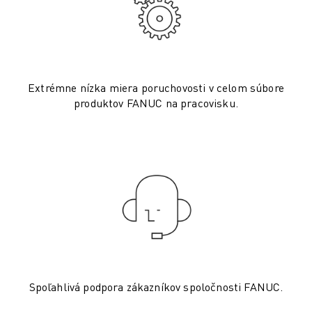
ELEKTRICKÉ VOZIDLÁ
ELEKTRONIKA
POTRAVINY A NÁPOJE
MEDICÍNSKE ODVETVIE
PLASTIKÁRSKY PRIEMYSEL
Extrémne nízka miera poruchovosti v celom súbore
produktov FANUC na pracovisku.
SKLADOVANIE, LOGISTIKA, POŠTA A BALÍKY
APLIKÁCIE
VŠETKY APLIKÁCIE
5-OSÉ OBRÁBANIE
OBLÚKOVÉ ZVÁRANIE
MONTÁŽ
CNC BRÚSENIE
CNC FRÉZOVANIE
CNC SÚSTRUŽENIE
VYSOKORÝCHLOSTNÉ VŔTANIE A REZANIE ZÁVITOV
VSTREKOVANIE
Spoľahlivá podpora zákazníkov spoločnosti FANUC.
OBSLUHA STROJA