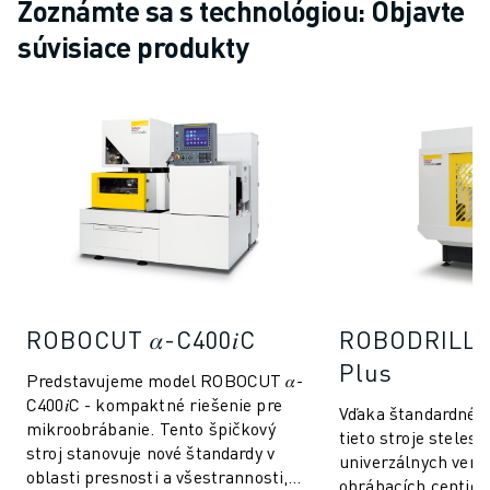
Zoznámte sa s technológiou: Objavte
súvisiace produkty
ROBOCUT 𝛼-C400𝑖C
ROBODRILL 
Plus
Predstavujeme model ROBOCUT 𝛼-
C400𝑖C - kompaktné riešenie pre
Vďaka štandardném
mikroobrábanie. Tento špičkový
tieto stroje steles
stroj stanovuje nové štandardy v
univerzálnych vert
oblasti presnosti a všestrannosti,
obrábacích centier.