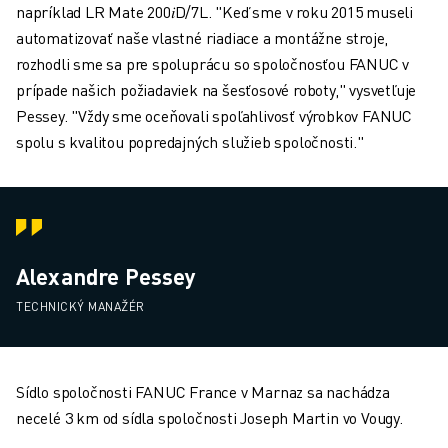
napríklad LR Mate 200𝑖D/7L. "Keď sme v roku 2015 museli
automatizovať naše vlastné riadiace a montážne stroje,
rozhodli sme sa pre spoluprácu so spoločnosťou FANUC v
prípade našich požiadaviek na šesťosové roboty," vysvetľuje
Pessey. "Vždy sme oceňovali spoľahlivosť výrobkov FANUC
spolu s kvalitou popredajných služieb spoločnosti."
Alexandre Pessey
TECHNICKÝ MANAŽÉR
Sídlo spoločnosti FANUC France v Marnaz sa nachádza
necelé 3 km od sídla spoločnosti Joseph Martin vo Vougy.