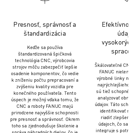
Presnosť, správnosť a
Efektívnos
štandardizácia
údajm
vysokorýc
Keďže sa používa
spraco
štandardizovaná špičková
technológia CNC, výrobcovia
Škálovateľné CNC
strojov môžu zabezpečiť lepšie
FANUC nielenže
osadenie komponentov, čo vedie
výrobné linky na 
k zníženiu počtu prepracovaní a
najrýchlejšieho č
zvýšeniu kvality vozidla pre
sú tiež schopné 
konečného používateľa. Tento
analyzovať obro
úspech je možný vďaka tomu, že
údajov. Táto sch
CNC a roboty FANUC majú
identifikovať ne
prirodzene najvyššie schopnosti
riadiť zlepšeni
pre presnosť a správnosť. Okrem
údajoch, čo sa 
toho sa zjednodušuje školenie a
integruje s potre
správa náhradných dielov, čo je