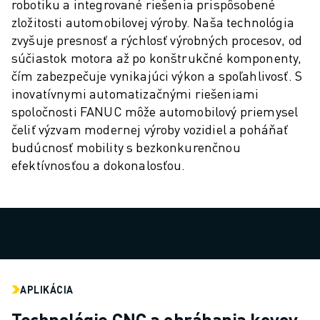
PREVENTÍVNA ÚDRŽBA ROBOSHOT
robotiku a integrované riešenia prispôsobené
CELKOVÉ NÁKLADY NA ROBOSHOT
zložitosti automobilovej výroby. Naša technológia
STROJE NA ELEKTROEROZÍVNE OBRÁBANIE DRÔTOM
zvyšuje presnosť a rýchlosť výrobných procesov, od
ROBOCUT ELEKTROEROZÍVNE OBRÁBANIE DRÔTOM
súčiastok motora až po konštrukčné komponenty,
čím zabezpečuje vynikajúci výkon a spoľahlivosť. S
ROBOCUT TECHNICKÉ VYBAVENIE
inovatívnymi automatizačnými riešeniami
ROBOCUT SOFTVÉR
spoločnosti FANUC môže automobilový priemysel
PREVENTÍVNA ÚDRŽBA ROBOCUT
čeliť výzvam modernej výroby vozidiel a poháňať
UDRŽATEĽNOSŤ ROBOCUT
budúcnosť mobility s bezkonkurenčnou
RIEŠENIA IIOT
efektívnosťou a dokonalosťou.
INTELIGENTNÉ TOVÁRENSKÉ RIEŠENIA
INTELIGENTNÉ TOVÁRENSKÉ RIEŠENIA NA ZVÝŠENIE EFEKTÍVNOSTI 
REGISTRÁCIA PRODUKTU » FANUC PORTAL
PRÍPADOVÉ ŠTÚDIE
RIEŠENIA
ODVETVIA
VŠETKY ODVETVIA
APLIKÁCIA
LETECKÝ PRIEMYSEL
Technológie CNC a obrábania kovov
AUTOMOBILOVÝ PRIEMYSEL