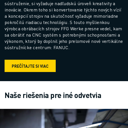
sústruženie, si vyžaduje nadľudskú úroveň kreativity a 
inovácie. Okrem toho si konvertovanie týchto nových vízií 
a koncepcií strojov na skutočnosť vyžaduje mimoriadne 
pokročilú riadiacu technológiu. S touto myšlienkou 
výrobca obrábacích strojov FFG Werke presne vedel, kam 
sa obrátiť na CNC systém s potrebnými schopnosťami a 
výkonom, ktorý by doplnil jeho prelomové nové vertikálne 
sústružnícke centrum: FANUC.
PREČÍTAJTE SI VIAC
Naše riešenia pre iné odvetvia