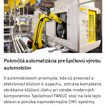
SCARA ROBOTY
KOMPAKTNÉ CNC STROJE
VYHĽADÁVAČ ROBODRILL
KOMPAKTNÉ CNC STROJE ROBODRILL
TECHNICKÉ VYBAVENIE ROBODRILL
ROBODRILL SOFTVÉR
PREVENTÍVNA ÚDRŽBA PRE ROBODRILL
ROBODRILL UDRŽATEĽNOSŤ
BALÍK ROBODRILL A ROBOT
VZDELÁVACÍ BALÍČEK ROBODRILL
Pokročilá automatizácia pre špičkovú výrobu
ELEKTRICKÉ VSTREKOVACIE STROJE
automobilov
VYHĽADÁVAČ ROBOSHOT
ELEKTRICKÉ VSTREKOVACIE STROJE ROBOSHOT
V automobilovom priemysle, kde sú presnosť a
ROBOSHOT TECHNICKÉ VYBAVENIE
efektívnosť kľúčom k úspechu, zohráva komplexné
ROBOSHOT SOFTVÉR
obrábanie kľúčovú úlohu pri výrobe moderných
ROBOSHOT UDRŽATEĽNOSŤ
komponentov. Spoločnosť FANUC stojí na čele tejto
BALÍK ROBOSHOT A ROBOT
oblasti a ponúka najmodernejšie CNC systémy,