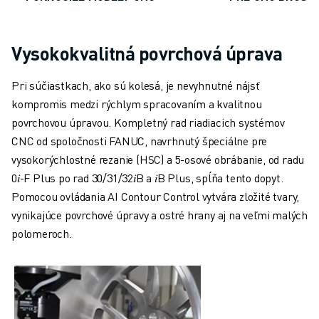
PRIDAJTE SA K NÁM » KARIÉRNY PORTÁL
KONTAKT
KONTAKT
Vysokokvalitná povrchová úprava
LOKALITY
IMPRESUM
Pri súčiastkach, ako sú kolesá, je nevyhnutné nájsť
kompromis medzi rýchlym spracovaním a kvalitnou
povrchovou úpravou. Kompletný rad riadiacich systémov
CNC od spoločnosti FANUC, navrhnutý špeciálne pre
vysokorýchlostné rezanie (HSC) a 5-osové obrábanie, od radu
0𝑖-F Plus po rad 30/31/32𝑖B a 𝑖B Plus, spĺňa tento dopyt.
Pomocou ovládania AI Contour Control vytvára zložité tvary,
vynikajúce povrchové úpravy a ostré hrany aj na veľmi malých
polomeroch.