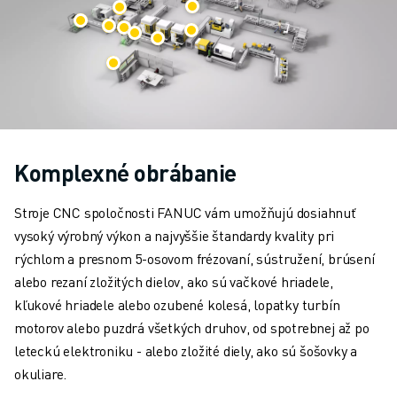
MANIPULÁCIA S MATERIÁLOM
LAKOVANIE
PALETIZÁCIA
BODOVÉ ZVÁRANIE
VIZUÁLNA KONTROLA
REZANIE DRÔTU ELEKTROEROZÍVNYM OBRÁBANÍM (EDM)
PRÍPADOVÉ ŠTÚDIE
Komplexné obrábanie
ZÁKAZNÍCKY SERVIS
STAROSTLIVOSŤ O ZÁKAZNÍKOV
Stroje CNC spoločnosti FANUC vám umožňujú dosiahnuť
PLÁNY SPOLOČNOSTI FANUC
vysoký výrobný výkon a najvyššie štandardy kvality pri
MIESTO A ÚDRŽBA
rýchlom a presnom 5-osovom frézovaní, sústružení, brúsení
VZDIALENÁ TECHNICKÁ PODPORA
alebo rezaní zložitých dielov, ako sú vačkové hriadele,
NÁHRADNÉ DIELY
kľukové hriadele alebo ozubené kolesá, lopatky turbín
REMANUFACTURING - OPRAVA
motorov alebo puzdrá všetkých druhov, od spotrebnej až po
NÁSTROJE DIGITÁLNYCH SLUŽIEB
leteckú elektroniku - alebo zložité diely, ako sú šošovky a
E-SHOP
okuliare.
SÚBORY NA SŤAHOVANIE » MYFANUC