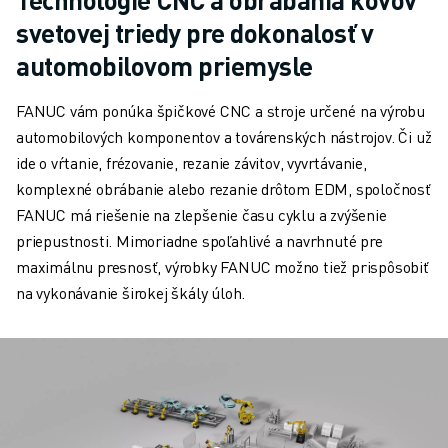
ELEKTRICKÉ VOZIDLÁ
svetovej triedy pre dokonalosť v
ELEKTRONIKA
automobilovom priemysle
POTRAVINY A NÁPOJE
MEDICÍNSKE ODVETVIE
FANUC vám ponúka špičkové CNC a stroje určené na výrobu
PLASTIKÁRSKY PRIEMYSEL
automobilových komponentov a továrenských nástrojov. Či už
SKLADOVANIE, LOGISTIKA, POŠTA A BALÍKY
ide o vŕtanie, frézovanie, rezanie závitov, vyvrtávanie,
APLIKÁCIE
komplexné obrábanie alebo rezanie drôtom EDM, spoločnosť
VŠETKY APLIKÁCIE
FANUC má riešenie na zlepšenie času cyklu a zvýšenie
5-OSÉ OBRÁBANIE
priepustnosti. Mimoriadne spoľahlivé a navrhnuté pre
OBLÚKOVÉ ZVÁRANIE
maximálnu presnosť, výrobky FANUC možno tiež prispôsobiť
MONTÁŽ
na vykonávanie širokej škály úloh.
CNC BRÚSENIE
CNC FRÉZOVANIE
CNC SÚSTRUŽENIE
VYSOKORÝCHLOSTNÉ VŔTANIE A REZANIE ZÁVITOV
VSTREKOVANIE
OBSLUHA STROJA