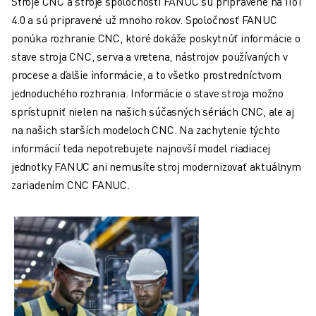
Stroje CNC a stroje spoločnosti FANUC sú pripravené na IIoT
4.0 a sú pripravené už mnoho rokov. Spoločnosť FANUC
ponúka rozhranie CNC, ktoré dokáže poskytnúť informácie o
stave stroja CNC, serva a vretena, nástrojov používaných v
procese a ďalšie informácie, a to všetko prostredníctvom
jednoduchého rozhrania. Informácie o stave stroja možno
sprístupniť nielen na našich súčasných sériách CNC, ale aj
na našich starších modeloch CNC. Na zachytenie týchto
informácií teda nepotrebujete najnovší model riadiacej
jednotky FANUC ani nemusíte stroj modernizovať aktuálnym
zariadením CNC FANUC.