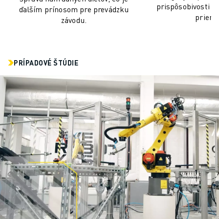
prispôsobivosti 
ďalším prínosom pre prevádzku
priemy
závodu.
PRÍPADOVÉ ŠTÚDIE