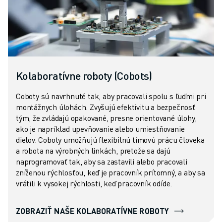
PRIDAJTE SA K NÁM » KARIÉRNY PORTÁL
KONTAKT
KONTAKT
LOKALITY
IMPRESUM
Kolaboratívne roboty (Cobots)
Coboty sú navrhnuté tak, aby pracovali spolu s ľuďmi pri
montážnych úlohách. Zvyšujú efektivitu a bezpečnosť
tým, že zvládajú opakované, presne orientované úlohy,
ako je napríklad upevňovanie alebo umiestňovanie
dielov. Coboty umožňujú flexibilnú tímovú prácu človeka
a robota na výrobných linkách, pretože sa dajú
naprogramovať tak, aby sa zastavili alebo pracovali
zníženou rýchlosťou, keď je pracovník prítomný, a aby sa
vrátili k vysokej rýchlosti, keď pracovník odíde.
ZOBRAZIŤ NAŠE KOLABORATÍVNE ROBOTY