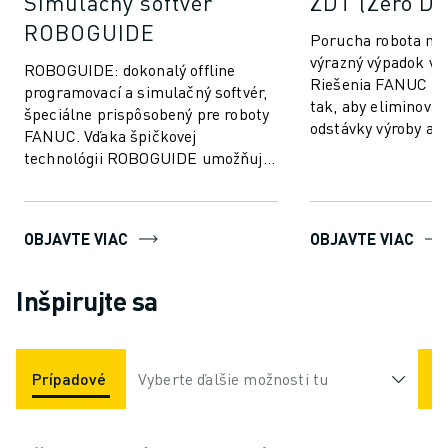
Simulačný softvér
ZDT (Zero D
ROBOGUIDE
Porucha robota mô
výrazný výpadok vý
ROBOGUIDE: dokonalý offline
Riešenia FANUC Io
programovací a simulačný softvér,
tak, aby eliminoval
špeciálne prispôsobený pre roboty
odstávky výroby a z
FANUC. Vďaka špičkovej
robotov FANUC. ZD
technológii ROBOGUIDE umožňuje
a analy...
používateľom bez námahy vytvárať,
programovať a...
OBJAVTE VIAC
OBJAVTE VIAC
Inšpirujte sa
Prípadové Štúdie
Vyberte ďalšie možnosti tu
Odvetvia
Videá