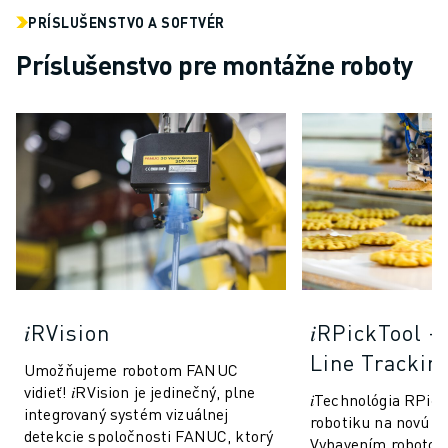
PRÍSLUŠENSTVO A SOFTVÉR
Príslušenstvo pre montážne roboty
𝑖RVision
𝑖RPickTool 
Line Trackin
Umožňujeme robotom FANUC
vidieť! 𝑖RVision je jedinečný, plne
𝑖Technológia RPic
integrovaný systém vizuálnej
robotiku na novú ú
detekcie spoločnosti FANUC, ktorý
Vybavením robotov