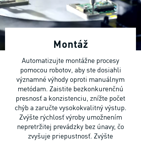
PRIEMYSELNÉ ROBOTY
KOLABORATÍVNE ROBOTY
ROZSAH ROBOTOV
OVLÁDAČE ROBOTOV - CONTROLLERY
PRÍSLUŠENSTVO K ROBOTOM
Montáž
SOFTVÉR PRE ROBOTY
SIMULAČNÝ SOFTVÉR
Automatizujte montážne procesy
ROBOTICKÉ VZDELÁVACIE BUNKY
pomocou robotov, aby ste dosiahli
ROBOTICKÁ AUTOMATIZÁCIA
ROBOTY PRE OBLÚKOVÉ ZVÁRANIE
významné výhody oproti manuálnym
KĹBOVÉ ROBOTY
metódam. Zaistite bezkonkurenčnú
SÉRIA ARC MATE
presnosť a konzistenciu, znížte počet
SÉRIA M-900
chýb a zaručte vysokokvalitný výstup.
DELTA ROBOTY
Zvýšte rýchlosť výroby umožnením
POTRAVINÁRSKE ROBOTY A ROBOTY PRE ČISTÉ PRIESTORY
nepretržitej prevádzky bez únavy, čo
LAKOVACIE ROBOTY
zvyšuje priepustnosť. Zvýšte
PALETIZAČNÉ ROBOTY