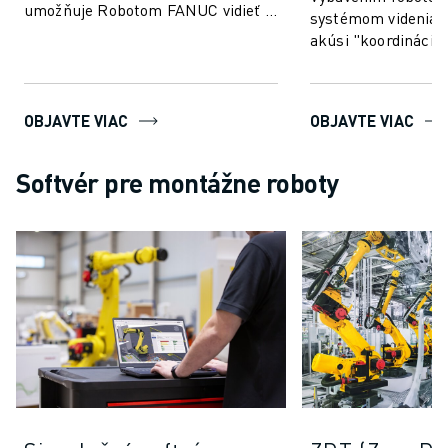
umožňuje Robotom FANUC vidieť -
systémom videnia 
výroba je tak rýchlejšia,
akúsi "koordináciu
inteligentnejš...
podobnú ľuďom. V
viacero rob...
OBJAVTE VIAC
OBJAVTE VIAC
Softvér pre montážne roboty