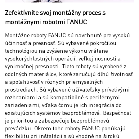
PREVENTÍVNA ÚDRŽBA ROBOSHOT
CELKOVÉ NÁKLADY NA ROBOSHOT
Zefektívnite svoj montážny proces s
STROJE NA ELEKTROEROZÍVNE OBRÁBANIE DRÔTOM
montážnymi robotmi FANUC
ROBOCUT ELEKTROEROZÍVNE OBRÁBANIE DRÔTOM
ROBOCUT TECHNICKÉ VYBAVENIE
Montážne roboty FANUC sú navrhnuté pre vysokú
ROBOCUT SOFTVÉR
účinnosť a presnosť. Sú vybavené pokročilou
PREVENTÍVNA ÚDRŽBA ROBOCUT
technológiou na zvýšenie výkonu vrátane
UDRŽATEĽNOSŤ ROBOCUT
vysokorýchlostných operácií, veľkej nosnosti a
RIEŠENIA IIOT
výnimočnej presnosti. Tieto roboty sú vyrobené z
INTELIGENTNÉ TOVÁRENSKÉ RIEŠENIA
odolných materiálov, ktoré zaručujú dlhú životnosť
INTELIGENTNÉ TOVÁRENSKÉ RIEŠENIA NA ZVÝŠENIE EFEKTÍVNOSTI 
a spoľahlivosť v rôznych priemyselných
prostrediach. Sú vybavené užívateľsky prívetivými
REGISTRÁCIA PRODUKTU » FANUC PORTAL
rozhraniami a sú kompatibilné s periférnymi
PRÍPADOVÉ ŠTÚDIE
zariadeniami, vďaka čomu je ich integrácia do
RIEŠENIA
existujúcich systémov bezproblémová. Bezpečnosť
ODVETVIA
je prioritou a zabezpečuje bezproblémovú
VŠETKY ODVETVIA
prevádzku. Okrem toho roboty FANUC ponúkajú
LETECKÝ PRIEMYSEL
flexibilitu pri inštalácii a sú vhodné na širokú
AUTOMOBILOVÝ PRIEMYSEL