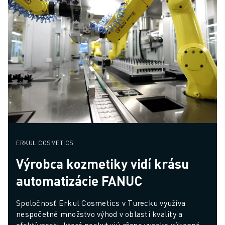
ERKUL COSMETICS
Výrobca kozmetiky vidí krásu
automatizácie FANUC
Spoločnosť Erkul Cosmetics v Turecku využíva 
nespočetné množstvo výhod v oblasti kvality a 
efektívnosti, ktoré poskytujú rôzne vysoko výkonné 