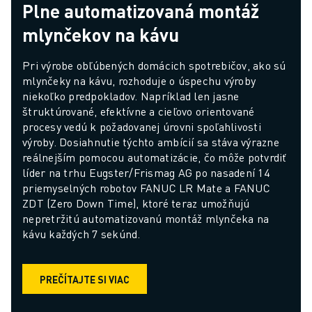
Plne automatizovaná montáž
mlynčekov na kávu
Pri výrobe obľúbených domácich spotrebičov, ako sú 
mlynčeky na kávu, rozhoduje o úspechu výroby 
niekoľko predpokladov. Napríklad len jasne 
štruktúrované, efektívne a cieľovo orientované 
procesy vedú k požadovanej úrovni spoľahlivosti 
výroby. Dosiahnutie týchto ambícií sa stáva výrazne 
reálnejším pomocou automatizácie, čo môže potvrdiť 
líder na trhu Eugster/Frismag AG po nasadení 14 
priemyselných robotov FANUC LR Mate a FANUC 
ZDT (Zero Down Time), ktoré teraz umožňujú 
nepretržitú automatizovanú montáž mlynčeka na 
kávu každých 7 sekúnd.
PREČÍTAJTE SI VIAC