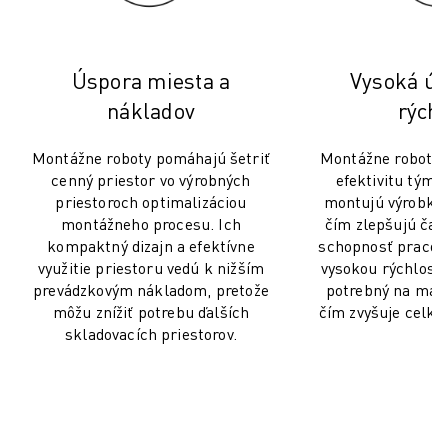
MANIPULÁCIA S MATERIÁLOM
LAKOVANIE
PALETIZÁCIA
Úspora miesta a
Vysoká úč
BODOVÉ ZVÁRANIE
nákladov
rýchl
VIZUÁLNA KONTROLA
REZANIE DRÔTU ELEKTROEROZÍVNYM OBRÁBANÍM (EDM)
Montážne roboty pomáhajú šetriť
Montážne roboty 
PRÍPADOVÉ ŠTÚDIE
cenný priestor vo výrobných
efektivitu tým, 
ZÁKAZNÍCKY SERVIS
priestoroch optimalizáciou
montujú výrobky
montážneho procesu. Ich
čím zlepšujú čas 
STAROSTLIVOSŤ O ZÁKAZNÍKOV
kompaktný dizajn a efektívne
schopnosť pracova
PLÁNY SPOLOČNOSTI FANUC
využitie priestoru vedú k nižším
vysokou rýchlosť
MIESTO A ÚDRŽBA
prevádzkovým nákladom, pretože
potrebný na man
VZDIALENÁ TECHNICKÁ PODPORA
môžu znížiť potrebu ďalších
čím zvyšuje celkov
NÁHRADNÉ DIELY
skladovacích priestorov.
REMANUFACTURING - OPRAVA
NÁSTROJE DIGITÁLNYCH SLUŽIEB
E-SHOP
SÚBORY NA SŤAHOVANIE » MYFANUC