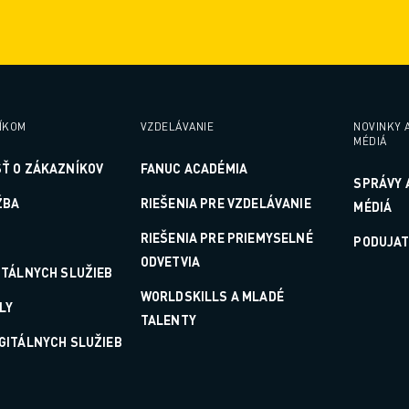
ÍKOM
VZDELÁVANIE
NOVINKY 
MÉDIÁ
Ť O ZÁKAZNÍKOV
FANUC ACADÉMIA
SPRÁVY 
ŽBA
RIEŠENIA PRE VZDELÁVANIE
MÉDIÁ
RIEŠENIA PRE PRIEMYSELNÉ
PODUJAT
ODVETVIA
ITÁLNYCH SLUŽIEB
WORLDSKILLS A MLADÉ
LY
TALENTY
GITÁLNYCH SLUŽIEB