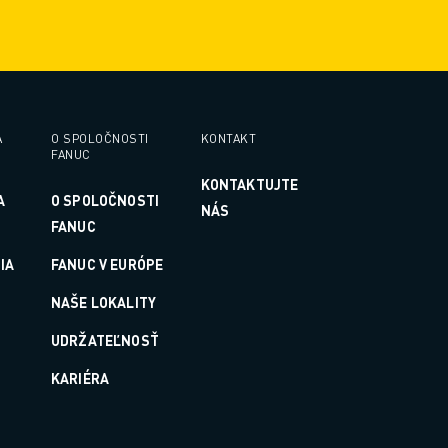
A
O SPOLOČNOSTI
KONTAKT
FANUC
KONTAKTUJTE
A
O SPOLOČNOSTI
NÁS
FANUC
IA
FANUC V EURÓPE
NAŠE LOKALITY
UDRŽATEĽNOSŤ
KARIÉRA