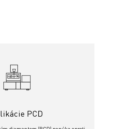
likácie PCD
ckým diamantom (PCD) ponúka oproti