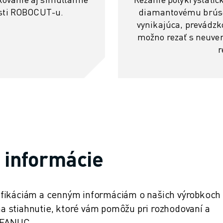
osti ROBOCUT-u.
diamantovému brúsen
vynikajúca, prevádzko
možno rezať s neuver
r
e informácie
ifikáciám a cenným informáciám o našich výrobkoch
 stiahnutie, ktoré vám pomôžu pri rozhodovaní a
v FANUC.