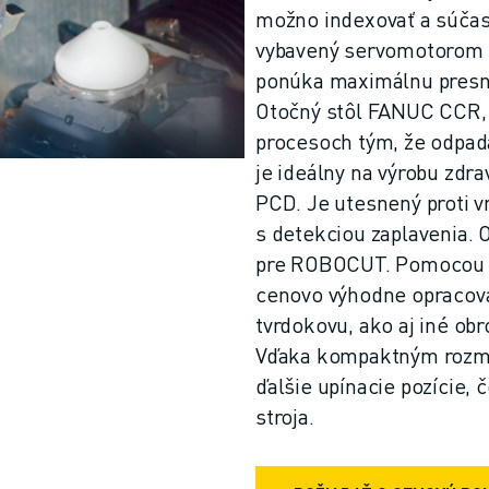
možno indexovať a súča
vybavený servomotorom 
ponúka maximálnu presno
Otočný stôl FANUC CCR, k
procesoch tým, že odpad
je ideálny na výrobu zdr
PCD. Je utesnený proti v
s detekciou zaplavenia. 
pre ROBOCUT. Pomocou t
cenovo výhodne opracová
tvrdokovu, ako aj iné ob
Vďaka kompaktným rozmer
ďalšie upínacie pozície,
stroja.