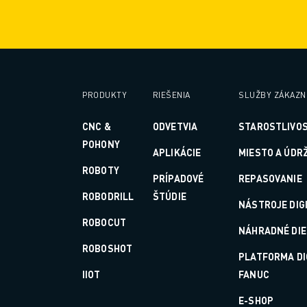
PRIDAJTE SA K NÁM » KARIÉRNY PORTÁL
KONTAKT
KONTAKT
LOKALITY
IMPRESUM
PRODUKTY
RIEŠENIA
SLUŽBY ZÁKAZN
CNC &
ODVETVIA
STAROSTLIVOS
POHONY
APLIKÁCIE
MIESTO A ÚDR
ROBOTY
PRÍPADOVÉ
REPASOVANIE
ROBODRILL
ŠTÚDIE
NÁSTROJE DIG
ROBOCUT
NÁHRADNÉ DIE
ROBOSHOT
PLATFORMA DI
IIOT
FANUC
E-SHOP