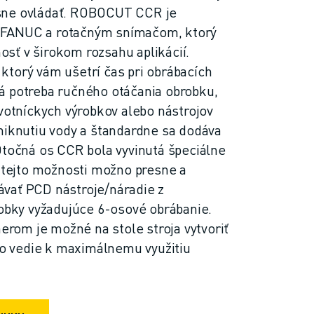
sne ovládať. ROBOCUT CCR je
FANUC a rotačným snímačom, ktorý
sť v širokom rozsahu aplikácií.
torý vám ušetrí čas pri obrábacích
á potreba ručného otáčania obrobku,
avotníckych výrobkov alebo nástrojov
niknutiu vody a štandardne sa dodáva
Otočná os CCR bola vyvinutá špeciálne
ejto možnosti možno presne a
vať PCD nástroje/náradie z
robky vyžadujúce 6-osové obrábanie.
om je možné na stole stroja vytvoriť
 čo vedie k maximálnemu využitiu