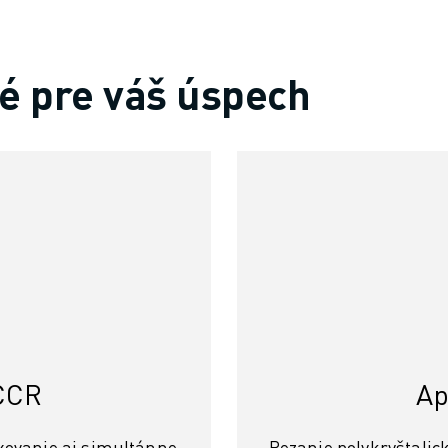
é pre váš úspech
 CCR
Ap
exovanie aj simultánne
Rezanie polykryštali