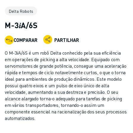
ROBÔS INDUSTRIAIS
Delta Robots
ROBÔS COLABORATIVOS
GAMA DE ROBÔS
M-3𝑖A/6S
CONTROLADORES DE ROBÔ
ACESSÓRIOS PARA ROBÔS
COMPARAR
PARTILHAR
SOFTWARE PARA ROBÔS
SOFTWARE DE SIMULAÇÃO
O M-3𝑖A/6S é um robô Delta conhecido pela sua eficiência
PRODUTOS DE ROBÓTICA EDUCACIONAL
em operações de picking a alta velocidade. Equipado com
AUTOMAÇÃO DE ROBÔS
servomotores de grande potência, consegue uma aceleração
rápida e tempos de ciclo notavelmente curtos, o que o torna
ROBÔS DE SOLDADURA POR ARCO
ideal para ambientes de produção dinâmicos. Este modelo
ROBÔS ARTICULADOS
possui quatro eixos e um pulso de eixo único de alta
SÉRIE ARC MATE
velocidade, aumentando a sua destreza e precisão. O seu
SÉRIE M-710
alcance alargado torna-o adequado para tarefas de picking
SÉRIE M-900
em vários transportadores, tornando-o assim um
componente essencial na racionalização dos seus processos
ROBÔS DELTA
automatizados.
ROBÔS PARA SECTOR ALIMENTAR E SALAS LIMPAS
ROBÔS DE PINTURA