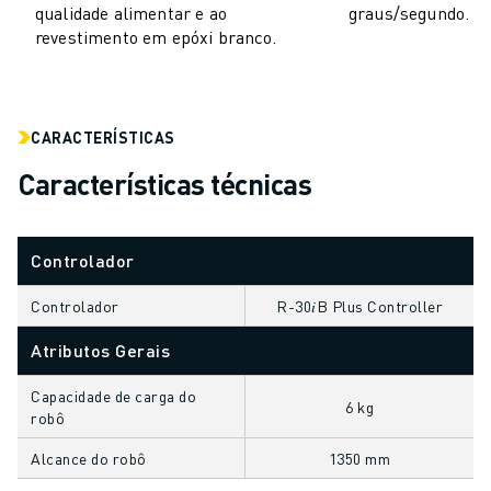
qualidade alimentar e ao
graus/segundo.
AUTOMÓVEL
revestimento em epóxi branco.
VEÍCULOS ELÉCTRICOS
ELETRÓNICA
ALIMENTAÇÃO & BEBIDAS
MÉDICO
CARACTERÍSTICAS
PLÁSTICOS
Características técnicas
ARMAZENAGEM, LOGÍSTICA, CORREIOS & ENCOMENDAS
APLICAÇÕES
TODAS AS APLICAÇÕES
Controlador
MAQUINAÇÃO DE 5 EIXOS
Controlador
R-30𝑖B Plus Controller
SOLDADURA POR ARCO
MONTAGEM
Atributos Gerais
RETIFICAÇÃO CNC
FRESAGEM CNC
Capacidade de carga do
6 kg
robô
TORNOS CNC
PERFURAÇÃO E ROSCAGEM A ALTA VELOCIDADE
Alcance do robô
1350 mm
MOLDAGEM POR INJEÇÃO