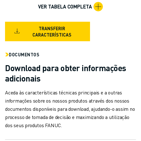
CARREGAMENTO DE MÁQUINAS
VER TABELA COMPLETA
MANIPULAÇÃO DE MATERIAIS
PINTURA
TRANSFERIR
PALETIZAÇÃO
CARACTERÍSTICAS
SOLDADURA POR PONTOS
VISÃO E INSPEÇÃO
CORTE A FIO EDM
DOCUMENTOS
ESTUDOS DE CASO
Download para obter informações
SERVIÇO AO CLIENTE
adicionais
ATENDIMENTO AO CLIENTE
FANUC PLANS
Aceda às características técnicas principais e a outras
CAMPO & MANUTENÇÃO
informações sobre os nossos produtos através dos nossos
SUPORTE TÉCNICO REMOTO
documentos disponíveis para download, ajudando-o assim no
PEÇAS DE SUBSTITUIÇÃO
processo de tomada de decisão e maximizando a utilização
REMANUFACTURAÇÃO
dos seus produtos FANUC.
FERRAMENTAS DIGITAIS DE SERVIÇO
E-STORE