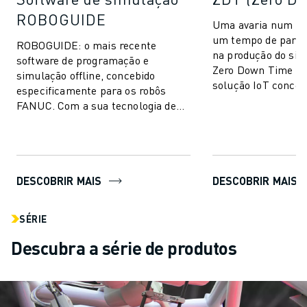
ROBOGUIDE
Uma avaria num ro
um tempo de parage
ROBOGUIDE: o mais recente
na produção do si
software de programação e
Zero Down Time (Z
simulação offline, concebido
solução IoT conceb
especificamente para os robôs
eliminar paragens 
FANUC. Com a sua tecnologia de
imprevistas e m...
ponta, o ROBOGUIDE permite aos
utilizadores criar, prog...
DESCOBRIR MAIS
DESCOBRIR MAIS
SÉRIE
Descubra a série de produtos