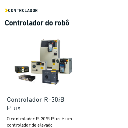
MOLDE O SEU FUTURO COM A FANUC
JUNTE-SE A NÓS » PORTAL DE EMPREGO
CONTROLADOR
CONTACTO
Controlador do robô
CONTACTO
LOCALIZAÇÕES
IMPRIMIR
Controlador R-30𝑖B
Plus
O controlador R-30𝑖B Plus é um
controlador de elevado