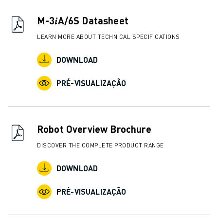
CENTRO DE DOWNLOADS » MYFANUC
FORMAÇÃO & EDUCAÇÃO
M-3𝑖A/6S Datasheet
FANUC ACADEMY
LEARN MORE ABOUT TECHNICAL SPECIFICATIONS
SOLUÇÕES PARA INDÚSTRIAS
SOLUÇÕES PARA SECTOR EDUCATIVO
DOWNLOAD
WORLDSKILLS & JOVENS TALENTOS
EVENTOS EDUCATIVOS
PRÉ-VISUALIZAÇÃO
NOTÍCIAS
NOTÍCIAS
EVENTOS
Robot Overview Brochure
EVENTOS EDUCATIVOS
SOBRE A FANUC
DISCOVER THE COMPLETE PRODUCT RANGE
SOBRE A FANUC
DOWNLOAD
FANUC NA EUROPA
ONDE ESTAMOS
PRÉ-VISUALIZAÇÃO
SUSTENTABILIDADE
CARREIRA