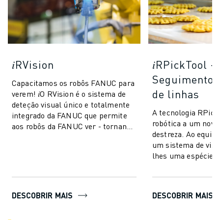
𝑖RVision
𝑖RPickTool -
Seguimento 
Capacitamos os robôs FANUC para
de linhas
verem! 𝑖O RVision é o sistema de
deteção visual único e totalmente
A tecnologia RPick
integrado da FANUC que permite
robótica a um novo 
aos robôs da FANUC ver - tornando
destreza. Ao equip
a produção mais rápida, intelige...
um sistema de visã
lhes uma espécie d
olho-mão" semelha
humanos. Is...
DESCOBRIR MAIS
DESCOBRIR MAIS