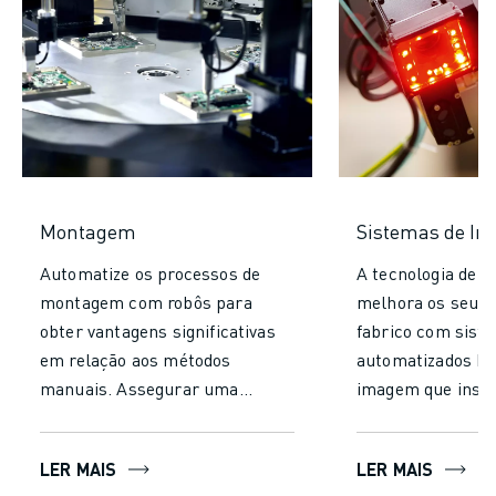
Montagem
Sistemas de In
Automatize os processos de
A tecnologia de i
montagem com robôs para
melhora os seus 
obter vantagens significativas
fabrico com sist
em relação aos métodos
automatizados b
manuais. Assegurar uma
imagem que insp
precisão e uma consistência
analisam objecto
inigualáveis, reduzindo os erros
precisão. As solu
LER MAIS
LER MAIS
e garantindo uma produção de
avançadas de insp