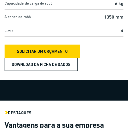
ROBÔS DE PALETIZAÇÃO
6 kg
Capacidade de carga do robô
ROBÔS SCARA
1350 mm
CENTROS COMPACTOS DE MAQUINAÇÃO CNC
Alcance do robô
LOCALIZADOR ROBODRILL
4
Eixos
CENTROS DE MAQUINAÇÃO COMPACTOS ROBODRILL
HARDWARE ROBODRILL
SOFTWARE ROBODRILL
SOLICITAR UM ORÇAMENTO
MANUTENÇÃO PREVENTIVA ROBODRILL
SUSTENTABILIDADE ROBODRILL
DOWNLOAD DA FICHA DE DADOS
PACK ROBODRILL - ROBÔ
PACK EDUCACIONAL ROBODRILL
MÁQUINAS DE MOLDAGEM POR INJEÇÃO ELÉCTRICA
LOCALIZADOR ROBOSHOT
MÁQUINAS DE MOLDAGEM POR INJEÇÃO ELÉCTRICA ROBOSHOT
HARDWARE ROBOSHOT
DESTAQUES
SOFTWARE ROBOSHOT
SUSTENTABILIDADE DA ROBOSHOT
Vantagens para a sua empresa