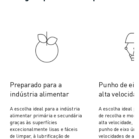
PACK ROBOSHOT - ROBÔ
MANUTENÇÃO PREVENTIVA ROBOSHOT
CUSTO TOTAL DE PROPRIEDADE DA ROBOSHOT
MÁQUINAS EDM DE CORTE A FIO
ROBOCUT MÁQUINAS EDM DE CORTE A FIO
HARDWARE ROBOCUT
SOFTWARE ROBOCUT
MANUTENÇÃO PREVENTIVA ROBOCUT
SUSTENTABILIDADE ROBOCUT
SOLUÇÕES IIOT
SOLUÇÕES PARA FÁBRICAS INTELIGENTES
Preparado para a
Punho de eix
SOLUÇÕES DE FÁBRICA INTELIGENTES PARA AUMENTAR A EFICIÊNCI
indústria alimentar
alta velocida
REGISTO DE PRODUTOS » PORTAL FANUC
ESTUDOS DE CASO
A escolha ideal para a indústria
A escolha ideal p
SOLUÇÕES
alimentar primária e secundária
de recolha e mont
INDÚSTRIAS
graças às superfícies
alta velocidade, u
excecionalmente lisas e fáceis
punho de eixo úni
TODAS AS INDÚSTRIAS
de limpar, à lubrificação de
velocidades de até
AEROESPACIAL