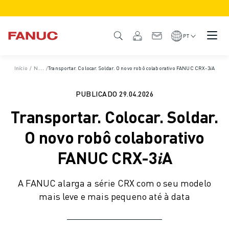
PRODUTOS
VISÃO GERAL DO PRODUTO
PT
CNC & ACCIONAMENTOS
LOCALIZADOR CNC
Início
/
Notícias
/
Transportar. Colocar. Soldar. O novo robô colaborativo FANUC CRX-3𝑖A
/
Notícias e comunicados de imprensa
/
Notícias
SISTEMAS CNC
DRIVES
PUBLICADO
29.04.2026
SISTEMA E/S
Transportar. Colocar. Soldar.
FUNÇÕES/OPÇÕES CNC
PERSONALIZAÇÃO
O novo robô colaborativo
SIMULAÇÃO - SOLUÇÕES PARA GÉMEOS DIGITAIS
FANUC CRX-3𝑖A
SUSTENTABILIDADE CNC
PRODUTOS EDUCATIVOS CNC
A FANUC alarga a série CRX com o seu modelo
SOLUÇÕES RETROFIT
mais leve e mais pequeno até à data
MODELOS CNC AVANÇADOS
ROBÔS
LOCALIZADOR DE ROBÔS