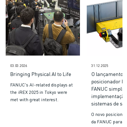
CENTRO DE DOWNLOADS » MYFANUC
FORMAÇÃO & EDUCAÇÃO
FANUC ACADEMY
SOLUÇÕES PARA INDÚSTRIAS
SOLUÇÕES PARA SECTOR EDUCATIVO
WORLDSKILLS & JOVENS TALENTOS
EVENTOS EDUCATIVOS
NOTÍCIAS
NOTÍCIAS
03.03.2026
31.12.2025
EVENTOS
Bringing Physical AI to Life
O lançamento d
EVENTOS EDUCATIVOS
posicionador H
SOBRE A FANUC
FANUC's AI-related displays at
FANUC simplifi
SOBRE A FANUC
the iREX 2025 in Tokyo were
implementação
FANUC NA EUROPA
met with great interest.
sistemas de sol
ONDE ESTAMOS
SUSTENTABILIDADE
O novo posiciona
CARREIRA
da FANUC para o