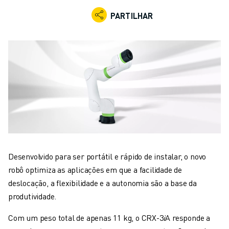
ROBÔS INDUSTRIAIS
PARTILHAR
ROBÔS COLABORATIVOS
GAMA DE ROBÔS
CONTROLADORES DE ROBÔ
ACESSÓRIOS PARA ROBÔS
SOFTWARE PARA ROBÔS
SOFTWARE DE SIMULAÇÃO
PRODUTOS DE ROBÓTICA EDUCACIONAL
AUTOMAÇÃO DE ROBÔS
ROBÔS DE SOLDADURA POR ARCO
ROBÔS ARTICULADOS
SÉRIE ARC MATE
Desenvolvido para ser portátil e rápido de instalar, o novo
SÉRIE M-710
robô optimiza as aplicações em que a facilidade de
SÉRIE M-900
deslocação, a flexibilidade e a autonomia são a base da
ROBÔS DELTA
produtividade.
ROBÔS PARA SECTOR ALIMENTAR E SALAS LIMPAS
Com um peso total de apenas 11 kg, o CRX-3
𝑖
A responde a
ROBÔS DE PINTURA