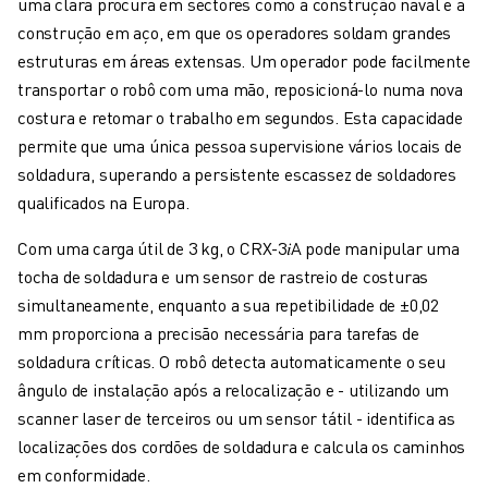
uma clara procura em sectores como a construção naval e a
ROBÔS DE PALETIZAÇÃO
construção em aço, em que os operadores soldam grandes
ROBÔS SCARA
estruturas em áreas extensas. Um operador pode facilmente
CENTROS COMPACTOS DE MAQUINAÇÃO CNC
transportar o robô com uma mão, reposicioná-lo numa nova
LOCALIZADOR ROBODRILL
costura e retomar o trabalho em segundos. Esta capacidade
CENTROS DE MAQUINAÇÃO COMPACTOS ROBODRILL
permite que uma única pessoa supervisione vários locais de
HARDWARE ROBODRILL
soldadura, superando a persistente escassez de soldadores
SOFTWARE ROBODRILL
qualificados na Europa.
MANUTENÇÃO PREVENTIVA ROBODRILL
SUSTENTABILIDADE ROBODRILL
Com uma carga útil de 3 kg, o CRX-3
𝑖
A pode manipular uma
PACK ROBODRILL - ROBÔ
tocha de soldadura e um sensor de rastreio de costuras
PACK EDUCACIONAL ROBODRILL
simultaneamente, enquanto a sua repetibilidade de ±0,02
MÁQUINAS DE MOLDAGEM POR INJEÇÃO ELÉCTRICA
mm proporciona a precisão necessária para tarefas de
LOCALIZADOR ROBOSHOT
soldadura críticas. O robô detecta automaticamente o seu
MÁQUINAS DE MOLDAGEM POR INJEÇÃO ELÉCTRICA ROBOSHOT
ângulo de instalação após a relocalização e - utilizando um
HARDWARE ROBOSHOT
scanner laser de terceiros ou um sensor tátil - identifica as
SOFTWARE ROBOSHOT
localizações dos cordões de soldadura e calcula os caminhos
SUSTENTABILIDADE DA ROBOSHOT
em conformidade.