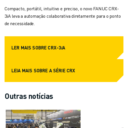
CARREGAMENTO DE MÁQUINAS
Compacto, portátil, intuitivo e preciso, o novo FANUC CRX-
MANIPULAÇÃO DE MATERIAIS
3
𝑖
A leva a automação colaborativa diretamente para o ponto
PINTURA
de necessidade.
PALETIZAÇÃO
SOLDADURA POR PONTOS
VISÃO E INSPEÇÃO
LER MAIS SOBRE CRX-3𝑖A
CORTE A FIO EDM
ESTUDOS DE CASO
SERVIÇO AO CLIENTE
LEIA MAIS SOBRE A SÉRIE CRX
ATENDIMENTO AO CLIENTE
FANUC PLANS
CAMPO & MANUTENÇÃO
SUPORTE TÉCNICO REMOTO
Outras notícias
PEÇAS DE SUBSTITUIÇÃO
REMANUFACTURAÇÃO
FERRAMENTAS DIGITAIS DE SERVIÇO
E-STORE