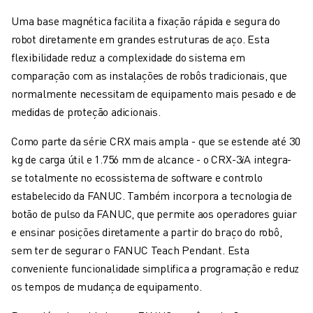
PACK ROBOSHOT - ROBÔ
MANUTENÇÃO PREVENTIVA ROBOSHOT
Uma base magnética facilita a fixação rápida e segura do
CUSTO TOTAL DE PROPRIEDADE DA ROBOSHOT
robot diretamente em grandes estruturas de aço. Esta
MÁQUINAS EDM DE CORTE A FIO
flexibilidade reduz a complexidade do sistema em
ROBOCUT MÁQUINAS EDM DE CORTE A FIO
comparação com as instalações de robôs tradicionais, que
HARDWARE ROBOCUT
normalmente necessitam de equipamento mais pesado e de
SOFTWARE ROBOCUT
medidas de proteção adicionais.
MANUTENÇÃO PREVENTIVA ROBOCUT
Como parte da série CRX mais ampla - que se estende até 30
SUSTENTABILIDADE ROBOCUT
kg de carga útil e 1.756 mm de alcance - o CRX-3
𝑖
A integra-
SOLUÇÕES IIOT
se totalmente no ecossistema de software e controlo
SOLUÇÕES PARA FÁBRICAS INTELIGENTES
estabelecido da FANUC. Também incorpora a tecnologia de
SOLUÇÕES DE FÁBRICA INTELIGENTES PARA AUMENTAR A EFICIÊNCI
botão de pulso da FANUC, que permite aos operadores guiar
REGISTO DE PRODUTOS » PORTAL FANUC
e ensinar posições diretamente a partir do braço do robô,
ESTUDOS DE CASO
sem ter de segurar o FANUC Teach Pendant. Esta
SOLUÇÕES
conveniente funcionalidade simplifica a programação e reduz
INDÚSTRIAS
os tempos de mudança de equipamento.
TODAS AS INDÚSTRIAS
AEROESPACIAL