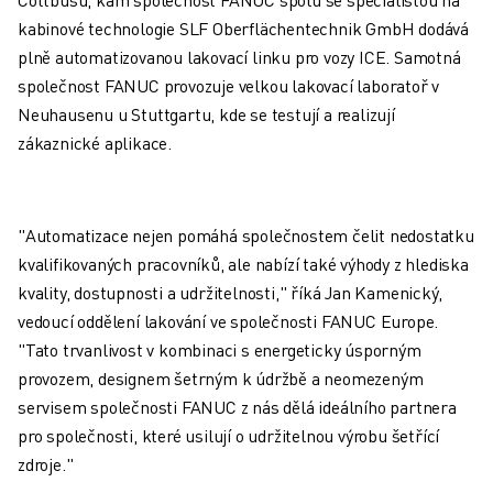
ELEKTRICKÁ VOZIDLA
kabinové technologie SLF Oberflächentechnik GmbH dodává
ELEKTRONIKA
plně automatizovanou lakovací linku pro vozy ICE. Samotná
POTRAVINÁŘSKÝ PRŮMYSL
společnost FANUC provozuje velkou lakovací laboratoř v
ZDRAVOTNICTVÍ
Neuhausenu u Stuttgartu, kde se testují a realizují
PLASTY
zákaznické aplikace.
SKLADOVÁNÍ, LOGISTIKA, POŠTA A ZÁSILKY
APLIKACE
VŠECHNY APLIKACE
"Automatizace nejen pomáhá společnostem čelit nedostatku
5OSÉ OBRÁBĚNÍ
kvalifikovaných pracovníků, ale nabízí také výhody z hlediska
OBLOUKOVÉ SVAŘOVÁNÍ
kvality, dostupnosti a udržitelnosti," říká Jan Kamenický,
MONTÁŽ
vedoucí oddělení lakování ve společnosti FANUC Europe.
CNC BROUŠENÍ
"Tato trvanlivost v kombinaci s energeticky úsporným
CNC FRÉZOVÁNÍ
provozem, designem šetrným k údržbě a neomezeným
CNC SOUSTRUŽENÍ
servisem společnosti FANUC z nás dělá ideálního partnera
VYSOKORYCHLOSTNÍ VRTÁNÍ A ZÁVITOVÁNÍ
pro společnosti, které usilují o udržitelnou výrobu šetřící
VSTŘIKOVÁNÍ PLASTŮ
zdroje."
OBSLUHA STROJŮ