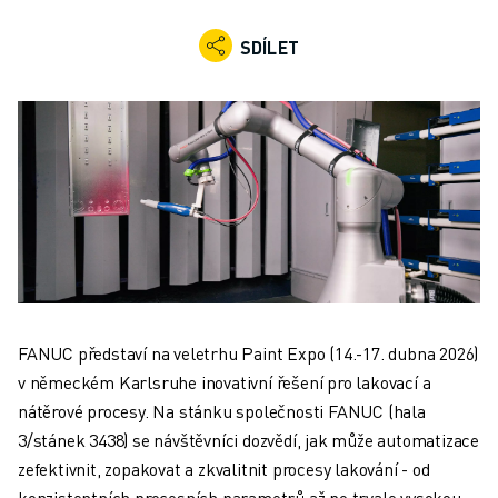
PRŮMYSLOVÉ ROBOTY
KOLABORATIVNÍ ROBOTY
SDÍLET
ROZSAH ROBOTIKY
ŘÍDICÍ JEDNOTKY ROBOTŮ
PŘÍSLUŠENSTVÍ ROBOTŮ
ROBOTICKÝ SOFTWARE
SIMULAČNÍ SOFTWARE
PRODUKTY PRO VZDĚLÁVACÍ ROBOTIKU
AUTOMATIZACE ROBOTŮ
ROBOTY PRO SVAŘOVÁNÍ ELEKTRICKÝM OBLOUKEM
KLOUBOVÉ ROBOTY
ŘADA ARC MATE
FANUC představí na veletrhu Paint Expo (14.-17. dubna 2026)
ŘADA M-900
v německém Karlsruhe inovativní řešení pro lakovací a
DELTA ROBOTY
nátěrové procesy. Na stánku společnosti FANUC (hala
ROBOTY PRO POTRAVINÁŘSTVÍ A ČISTÉ PROSTORY
3/stánek 3438) se návštěvníci dozvědí, jak může automatizace
LAKOVACÍ ROBOTY
zefektivnit, zopakovat a zkvalitnit procesy lakování - od
PALETIZAČNÍ ROBOTY
konzistentních procesních parametrů až po trvale vysokou