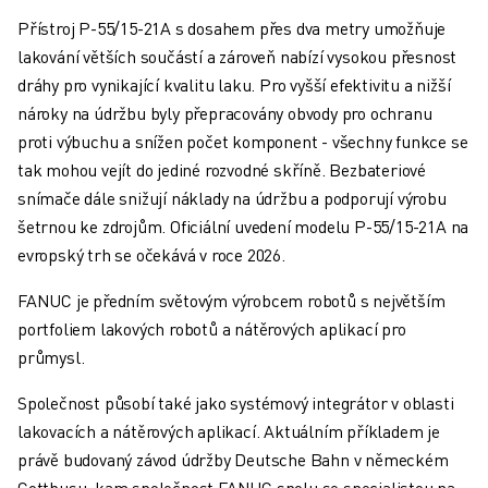
PREVENTIVNÍ ÚDRŽBA ROBOSHOT
Přístroj P-55/15-21A s dosahem přes dva metry umožňuje
CELKOVÉ NÁKLADY NA PROVOZ A VLASTNICTVÍ ROBOSHOT
lakování větších součástí a zároveň nabízí vysokou přesnost
DRÁTOVÉ ELEKTROEROZIVNÍ OBRÁBĚNÍ
dráhy pro vynikající kvalitu laku. Pro vyšší efektivitu a nižší
DRÁTOVÉ ELEKTROEROZIVNÍ OBRÁBĚNÍ ROBOCUT
nároky na údržbu byly přepracovány obvody pro ochranu
ROBOCUT HARDWARE
proti výbuchu a snížen počet komponent - všechny funkce se
ROBOCUT SOFTWARE
tak mohou vejít do jediné rozvodné skříně. Bezbateriové
PREVENTIVNÍ ÚDRŽBA ROBOCUT
snímače dále snižují náklady na údržbu a podporují výrobu
UDRŽITELNOST ROBOCUT
šetrnou ke zdrojům. Oficiální uvedení modelu P-55/15-21A na
ŘEŠENÍ IIOT
evropský trh se očekává v roce 2026.
CHYTRÁ TOVÁRNÍ ŘEŠENÍ
CHYTRÁ TOVÁRNÍ ŘEŠENÍ PRO ZVÝŠENÍ EFEKTIVITY VÝROBY (IOT)
FANUC je předním světovým výrobcem robotů s největším
REGISTRACE PRODUKTU " PORTÁL FANUC
portfoliem lakových robotů a nátěrových aplikací pro
PŘÍPADOVÉ STUDIE
průmysl.
ŘEŠENÍ
ODVĚTVÍ
Společnost působí také jako systémový integrátor v oblasti
ODVĚTVÍ
lakovacích a nátěrových aplikací. Aktuálním příkladem je
LETECTVÍ
právě budovaný závod údržby Deutsche Bahn v německém
AUTOMOBILOVÝ PRŮMYSL
Cottbusu, kam společnost FANUC spolu se specialistou na