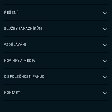
LOKALITY
OTISK
ŘEŠENÍ
SLUŽBY ZÁKAZNÍKŮM
VZDĚLÁVÁNÍ
NOVINKY A MÉDIA
O SPOLEČNOSTI FANUC
KONTAKT