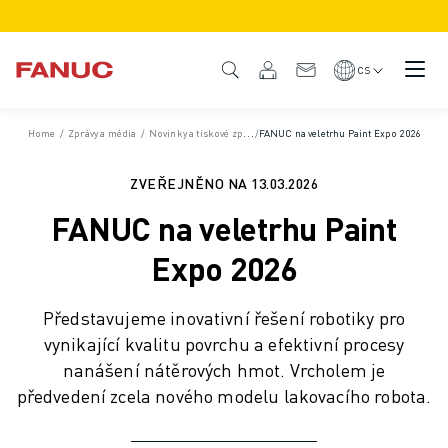
PRODUKTY
PŘEHLED PRODUKTŮ
CS
CNC & POHONY
VYHLEDÁVAČ CNC
Home
/
Zprávy a média
/
Novinky a tiskové zprávy
/
FANUC na veletrhu Paint Expo 2026
/
Zprávy
CNC SYSTÉMY
POHONNÉ SYSTÉMY
ZVEŘEJNĚNO NA
13.03.2026
SYSTÉM I/O
FANUC na veletrhu Paint
FUNKCE/MOŽNOSTI CNC
PŘIZPŮSOBENÍ
Expo 2026
SIMULACE - DIGITÁLNÍ DVOJČE
UDRŽITELNOST CNC
Představujeme inovativní řešení robotiky pro
VZDĚLÁVACÍ PRODUKTY CNC
vynikající kvalitu povrchu a efektivní procesy
RETROFIT ŘEŠENÍ
nanášení nátěrových hmot. Vrcholem je
POKROČILÉ MODELY CNC
předvedení zcela nového modelu lakovacího robota.
ROBOTY
VYHLEDÁVAČ ROBOTŮ