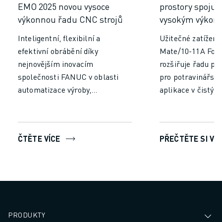
ŠKOLENÍ A VZDĚLÁVÁNÍ
EMO 2025 novou vysoce
prostory spojuj
AKADEMIE FANUC
výkonnou řadu CNC strojů
vysokým výkon
ŘEŠENÍ PRO PRŮMYSLOVÁ ODVĚTVÍ
Inteligentní, flexibilní a
Užitečné zatížení
ŘEŠENÍ PRO VZDĚLÁVÁNÍ
efektivní obrábění díky
Mate/10-11A Foo
WORLDSKILLS & YOUNG TALENTS
nejnovějším inovacím
rozšiřuje řadu p
VZDĚLÁVACÍ AKCE
společnosti FANUC v oblasti
pro potravinářské
NOVINKY A UDÁLOSTI
automatizace výroby,
aplikace v čistýc
NOVINKY A UDÁLOSTI
obráběcích strojů a robotů.
UDÁLOSTI
VZDĚLÁVACÍ AKCE
O SPOLEČNOSTI FANUC
ČTĚTE VÍCE
PŘEČTĚTE SI VÍC
O SPOLEČNOSTI FANUC
FANUC V EVROPĚ
NAŠE POBOČKY
UDRŽITELNOST
KONTAKT
KONTAKT
PRODUKTY