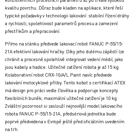
SCARA ROBOTY
kvalitu povrchu. Důraz bude kladen na aplikace, které řeší
KOMPAKTNÍ CNC OBRÁBĚCÍ CENTRA
typické požadavky v technologii lakování: stabilní řízení dráhy
MODELY ROBODRILL
a rychlosti, spolehlivost parametrů procesu a zamezení
ROBODRILL KOMPAKTNÍ CNC OBRÁBĚCÍ STROJE
přestřikům a přepracování.
ROBODRILL HARDWARE
ROBODRILL SOFTWARE
Přímo na stánku předvede lakovací robot FANUC P-55/15-
PREVENTIVNÍ ÚDRŽBA ROBODRILL
21A efektivní lakování hračky. Díky jeho dutému zápěstí lze
UDRŽITELNOST ROBODRILL
chránit a procesně spolehlivě integrovat vedení médií, jako
BALENÍ ROBODRILL
jsou kabely a hadice. Užitečné zatížení robota je až 15 kg.
VZDĚLÁVACÍ BALÍČEK ROBODRILL
Kolaborativní robot CRX-10
𝑖
A/L Paint navíc předvede
ELEKTRICKÉ VSTŘIKOVACÍ STROJE
lakování motocyklové přilby. Tento kobot s certifikací ATEX
MODELY ROBOSHOT
má design pro práci vedle člověka a podporuje koncepty
ELEKTRICKÉ VSTŘIKOVACÍ STROJE ROBOSHOT
flexibilních buněk; maximální užitečné zatížení je 10 kg.
ROBOSHOT HARDWARE
Zvláštní pozornost si zaslouží nejnovější model lakovacího
ROBOSHOT SOFTWARE
robota FANUC P-55/15-21A, předsériová jednotka bude
UDRŽITELNOST ROBOSHOT
poprvé předvedena v Evropě ještě před oficiálním uvedením
BALENÍ ROBOTŮ ROBOSHOT
na trh.