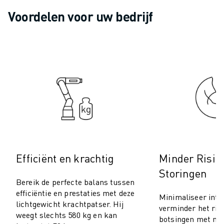
ROBOSHOT PREVENTIEF ONDERHOUD
Voordelen voor uw bedrijf
ROBOSHOT TOTAL COST OF OWNERSHIP
DRAADVONKMACHINES
ROBOCUT DRAADVONKMACHINES
ROBOCUT HARDWARE
ROBOCUT SOFTWARE
ROBOCUT PREVENTIEF ONDERHOUD
ROBOCUT DUURZAAMHEID
IIOT-OPLOSSINGEN
SMART FACTORY OPLOSSINGEN
SMART FACTORY OPLOSSINGEN VOOR EEN EFFICIËNTERE PRODUCTIE
PRODUCT REGISTRATIE » FANUC PORTAAL
Efficiënt en krachtig
Minder Risic
CASE STUDIES
OPLOSSINGEN
Storingen
Bereik de perfecte balans tussen
INDUSTRIEËN
efficiëntie en prestaties met deze
ALLE INDUSTRIEËN
Minimaliseer inte
lichtgewicht krachtpatser. Hij
verminder het ris
LUCHTVAART
weegt slechts 580 kg en kan
botsingen met nab
AUTOMOTIVE