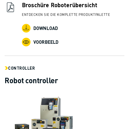
JOIN US » JOB PORTAAL
Broschüre Roboterübersicht
CONTACT
ENTDECKEN SIE DIE KOMPLETTE PRODUKTPALETTE
CONTACT
LOCATIES
DOWNLOAD
COLOFON
VOORBEELD
CONTROLLER
Robot controller