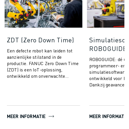
ZDT (Zero Down Time)
Simulatiesof
ROBOGUIDE
Een defecte robot kan leiden tot
aanzienlijke stilstand in de
ROBOGUIDE: dé ult
productie. FANUC Zero Down Time
programmeer- en
(ZDT) is een IoT-oplossing,
simulatiesoftware,
ontwikkeld om onverwachte
ontwikkeld voor F
productiestops te voorkomen en de
Dankzij geavanceer
prestaties van ...
stelt ROBOGUIDE u
moeiteloos robots in
MEER INFORMATIE
MEER INFORMATIE