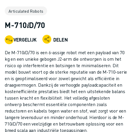
INDUSTRIËLE ROBOTS
Articulated Robots
COLLABORATIEVE ROBOTS
ROBOT AANBOD
M-710𝑖D/70
ROBOT CONTROLLERS
ROBOT ACCESSOIRES
VERGELIJK
DELEN
ROBOT SOFTWARE
SIMULATIE SOFTWARE
De M-710𝑖D/70 is een 6-assige robot met een payload van 70
ROBOTS VOOR HET ONDERWIJS
kg en een unieke gebogen J2-arm die ontworpen is om het
ROBOT AUTOMATISERING
risico op interferentie en botsingen te minimaliseren. Dit
model bouwt voort op de sterke reputatie van de M-710-serie
BOOGLAS ROBOTS
en is geoptimaliseerd voor zowel gewicht als efficiëntie in
ARTICULATED ROBOTS
draagvermogen. Dankzij de verhoogde payloadcapaciteit en
ARC MATE SERIE
kostenefficiënte prestaties biedt het een uitstekende balans
M-900 SERIE
tussen kracht en flexibiliteit. Het volledig afgesloten
DELTA ROBOTS
ontwerp beschermt essentiële componenten zoals
reductoren en kabels tegen water en stof, wat zorgt voor een
FOOD & CLEANROOM ROBOTS
langere levensduur en minder onderhoud. Hierdoor is de M-
VERFSPUIT ROBOTS
710𝑖D/70 een veelzijdige en betrouwbare oplossing voor een
PALLETISEER ROBOTS
breed scala aan industriële toepassingen.