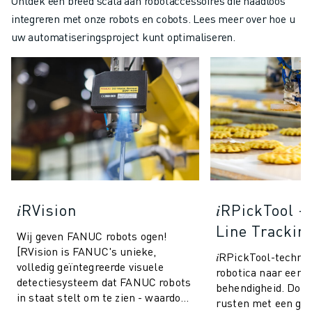
Ontdek een breed scala aan robotaccessoires die naadloos
integreren met onze robots en cobots. Lees meer over hoe u
uw automatiseringsproject kunt optimaliseren.
𝑖RVision
𝑖RPickTool 
Line Trackin
Wij geven FANUC robots ogen!
[RVision is FANUC's unieke,
𝑖RPickTool-technol
volledig geïntegreerde visuele
robotica naar een 
detectiesysteem dat FANUC robots
behendigheid. Door 
in staat stelt om te zien - waardoor
rusten met een geï