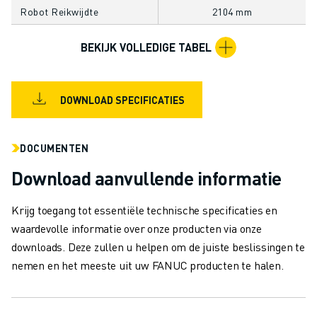
MATERIAL HANDLING
Robot Reikwijdte
2104 mm
VERFSPUITEN
BEKIJK VOLLEDIGE TABEL
PALLETISEREN
PUNTLASSEN
VISION INSPECTIE
DOWNLOAD SPECIFICATIES
DRAADVONKEN EDM
CASE STUDIES
CUSTOMER SERVICE
DOCUMENTEN
CUSTOMER CARE
Download aanvullende informatie
FANUC PLANS
SERVICE & ONDERHOUD
Krijg toegang tot essentiële technische specificaties en
TECHNISCHE ONDERSTEUNING REMOTE
waardevolle informatie over onze producten via onze
SPARE PARTS
downloads. Deze zullen u helpen om de juiste beslissingen te
REVISIE
nemen en het meeste uit uw FANUC producten te halen.
DIGITALE SERVICE TOOLS
E-STORE
DOWNLOAD CENTER » MYFANUC