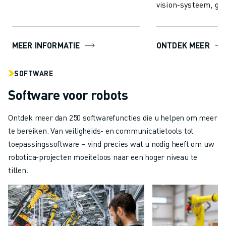
de productie sneller, slimmer en
vision-systeem, gee
betro...
soort "oog-handcoö
vergelijkba...
MEER INFORMATIE
ONTDEK MEER
SOFTWARE
Software voor robots
Ontdek meer dan 250 softwarefuncties die u helpen om meer
te bereiken. Van veiligheids- en communicatietools tot
toepassingssoftware – vind precies wat u nodig heeft om uw
robotica-projecten moeiteloos naar een hoger niveau te
tillen.