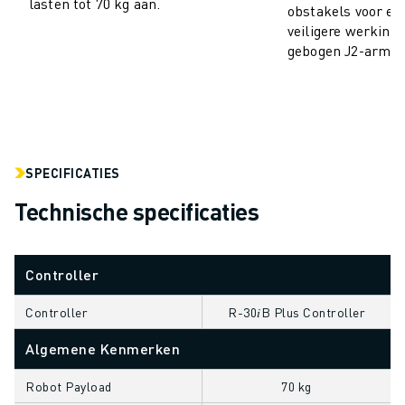
lasten tot 70 kg aan.
obstakels voor ee
ELEKTRISCHE VOERTUIGEN
veiligere werking
ELEKTRONICA
gebogen J2-arm.
FOOD & BEVERAGE
MEDISCH
KUNSTSTOFFEN
OPSLAG & LOGISTIEK
TOEPASSINGEN
SPECIFICATIES
ALLE TOEPASSINGEN
Technische specificaties
5-ASSIGE BEWERKING
BOOGLASSEN
ASSEMBLAGE
Controller
CNC SLIJPEN
CNC FREZEN
Controller
R-30𝑖B Plus Controller
CNC DRAAIEN
Algemene Kenmerken
BOREN EN TAPPEN MET HOGE SNELHEID
SPUITGIETEN
Robot Payload
70 kg
MACHINE BELADING