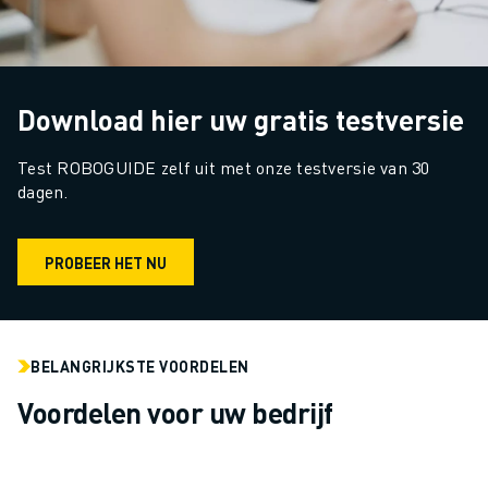
ROBOSHOT PREVENTIEF ONDERHOUD
ROBOSHOT TOTAL COST OF OWNERSHIP
DRAADVONKMACHINES
ROBOCUT DRAADVONKMACHINES
Download hier uw gratis testversie
ROBOCUT HARDWARE
ROBOCUT SOFTWARE
Test ROBOGUIDE zelf uit met onze testversie van 30 
ROBOCUT PREVENTIEF ONDERHOUD
dagen.
ROBOCUT DUURZAAMHEID
IIOT-OPLOSSINGEN
SMART FACTORY OPLOSSINGEN
PROBEER HET NU
SMART FACTORY OPLOSSINGEN VOOR EEN EFFICIËNTERE PRODUCTIE
PRODUCT REGISTRATIE » FANUC PORTAAL
CASE STUDIES
BELANGRIJKSTE VOORDELEN
OPLOSSINGEN
INDUSTRIEËN
Voordelen voor uw bedrijf
ALLE INDUSTRIEËN
LUCHTVAART
AUTOMOTIVE