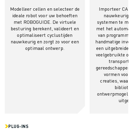
OPLEIDING & ONDERWIJS
Modelleer cellen en selecteer de
Importeer CAD
FANUC ACADEMY
ideale robot voor uw behoeften
nauwkeurige 
OPLOSSINGEN VOOR INDUSTRIEËN
met ROBOGUIDE. De virtuele
systemen te mak
OPLOSSINGEN VOOR HET ONDERWIJS
besturing berekent, valideert en
met het automat
WORLDSKILLS & JONG TALENT
optimaliseert cyclustijden
van programma'
nauwkeurig en zorgt zo voor een
handmatige invoer
ONDERWIJS EVENEMENTEN
optimaal ontwerp.
een uitgebreide b
NIEUWS & MEDIA
veelgebruikte o
NIEUWS & MEDIA
transportb
EVENEMENTEN
gereedschappen, 
ONDERWIJS EVENEMENTEN
vormen voor 
OVER FANUC
creaties, waar
biblioth
OVER FANUC
ontwerpmogelij
FANUC IN EUROPA
uitgebr
ONZE LOCATIES
DUURZAAMHEID
JOBS
SHAPE YOUR FUTURE WITH FANUC
PLUG-INS