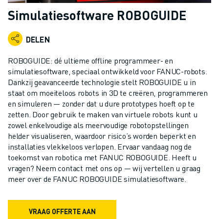
INDUSTRIËLE ROBOTS
Simulatiesoftware ROBOGUIDE
COLLABORATIEVE ROBOTS
ROBOT AANBOD
DELEN
ROBOT CONTROLLERS
ROBOT ACCESSOIRES
ROBOGUIDE: dé ultieme offline programmeer- en
ROBOT SOFTWARE
simulatiesoftware, speciaal ontwikkeld voor FANUC-robots.
Dankzij geavanceerde technologie stelt ROBOGUIDE u in
SIMULATIE SOFTWARE
staat om moeiteloos robots in 3D te creëren, programmeren
ROBOTS VOOR HET ONDERWIJS
en simuleren — zonder dat u dure prototypes hoeft op te
ROBOT AUTOMATISERING
zetten. Door gebruik te maken van virtuele robots kunt u
BOOGLAS ROBOTS
zowel enkelvoudige als meervoudige robotopstellingen
ARTICULATED ROBOTS
helder visualiseren, waardoor risico’s worden beperkt en
ARC MATE SERIE
installaties vlekkeloos verlopen. Ervaar vandaag nog de
toekomst van robotica met FANUC ROBOGUIDE. Heeft u
M-900 SERIE
vragen? Neem contact met ons op — wij vertellen u graag
DELTA ROBOTS
meer over de FANUC ROBOGUIDE simulatiesoftware.
FOOD & CLEANROOM ROBOTS
VERFSPUIT ROBOTS
PALLETISEER ROBOTS
VRAAG OFFERTE AAN