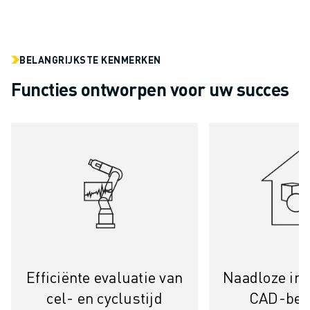
MATERIAL HANDLING
VERFSPUITEN
PALLETISEREN
BELANGRIJKSTE KENMERKEN
PUNTLASSEN
VISION INSPECTIE
Functies ontworpen voor uw succes
DRAADVONKEN EDM
CASE STUDIES
CUSTOMER SERVICE
CUSTOMER CARE
FANUC PLANS
SERVICE & ONDERHOUD
TECHNISCHE ONDERSTEUNING REMOTE
SPARE PARTS
REVISIE
DIGITALE SERVICE TOOLS
Efficiënte evaluatie van
Naadloze int
E-STORE
cel- en cyclustijd
CAD-bes
DOWNLOAD CENTER » MYFANUC