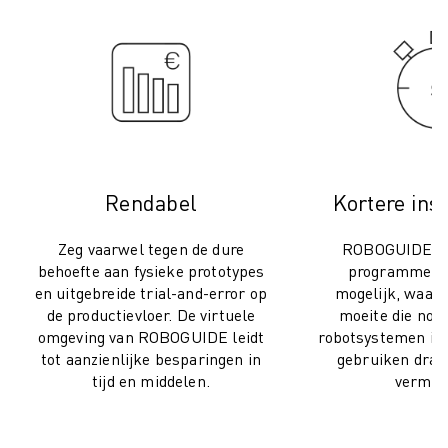
ELEKTRISCHE VOERTUIGEN
ELEKTRONICA
FOOD & BEVERAGE
MEDISCH
KUNSTSTOFFEN
OPSLAG & LOGISTIEK
TOEPASSINGEN
Rendabel
Kortere inst
ALLE TOEPASSINGEN
5-ASSIGE BEWERKING
Zeg vaarwel tegen de dure
ROBOGUIDE ma
BOOGLASSEN
behoefte aan fysieke prototypes
programmeren
ASSEMBLAGE
en uitgebreide trial-and-error op
mogelijk, waardo
CNC SLIJPEN
de productievloer. De virtuele
moeite die nodi
CNC FREZEN
omgeving van ROBOGUIDE leidt
robotsystemen in t
tot aanzienlijke besparingen in
gebruiken dras
CNC DRAAIEN
tijd en middelen.
vermin
BOREN EN TAPPEN MET HOGE SNELHEID
SPUITGIETEN
MACHINE BELADING