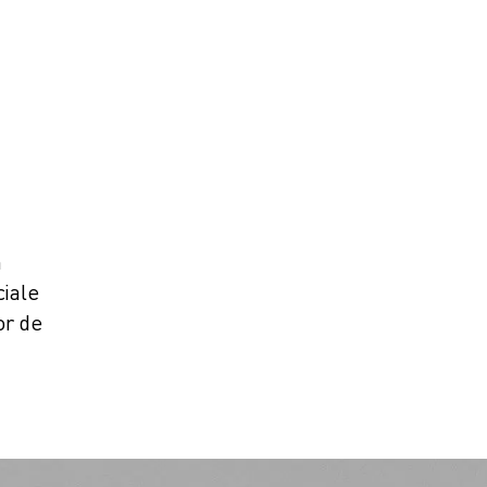
n
ciale
or de