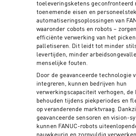
ROBOSHOT PREVENTIEF ONDERHOUD
toeleveringsketens geconfronteerd
ROBOSHOT TOTAL COST OF OWNERSHIP
toenemende eisen en personeelstek
DRAADVONKMACHINES
automatiseringsoplossingen van FA
ROBOCUT DRAADVONKMACHINES
waaronder cobots en robots – zorge
ROBOCUT HARDWARE
efficiënte verwerking van het picke
ROBOCUT SOFTWARE
palletiseren. Dit leidt tot minder sti
ROBOCUT PREVENTIEF ONDERHOUD
levertijden, minder arbeidsongevall
ROBOCUT DUURZAAMHEID
menselijke fouten.
IIOT-OPLOSSINGEN
SMART FACTORY OPLOSSINGEN
Door de geavanceerde technologie 
SMART FACTORY OPLOSSINGEN VOOR EEN EFFICIËNTERE PRODUCTIE
integreren, kunnen bedrijven hun
PRODUCT REGISTRATIE » FANUC PORTAAL
verwerkingscapaciteit verhogen, de 
CASE STUDIES
behouden tijdens piekperiodes en fl
OPLOSSINGEN
op veranderende marktvraag. Dankzi
INDUSTRIEËN
geavanceerde sensoren en vision-s
ALLE INDUSTRIEËN
kunnen FANUC-robots uiteenlopend
LUCHTVAART
nauwkeurig en zorgvuldig verwerken
AUTOMOTIVE