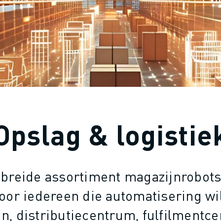
Opslag & logistie
gebreide assortiment magazijnrobot
oor iedereen die automatisering wil
jn, distributiecentrum, fulfilmentc