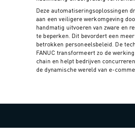
ELEKTRISCHE VOERTUIGEN
Deze automatiseringsoplossingen dr
ELEKTRONICA
aan een veiligere werkomgeving doo
FOOD & BEVERAGE
handmatig uitvoeren van zware en re
MEDISCH
te beperken. Dit bevordert een meer
KUNSTSTOFFEN
betrokken personeelsbeleid. De tec
OPSLAG & LOGISTIEK
FANUC transformeert zo de werking 
TOEPASSINGEN
chain en helpt bedrijven concurrerend
ALLE TOEPASSINGEN
de dynamische wereld van e-comme
5-ASSIGE BEWERKING
BOOGLASSEN
ASSEMBLAGE
CNC SLIJPEN
CNC FREZEN
CNC DRAAIEN
BOREN EN TAPPEN MET HOGE SNELHEID
SPUITGIETEN
MACHINE BELADING