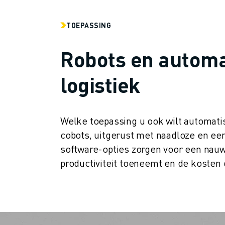
MATERIAL HANDLING
VERFSPUITEN
TOEPASSING
PALLETISEREN
PUNTLASSEN
Robots en automa
VISION INSPECTIE
DRAADVONKEN EDM
logistiek
CASE STUDIES
CUSTOMER SERVICE
CUSTOMER CARE
Welke toepassing u ook wilt automatis
FANUC PLANS
cobots, uitgerust met naadloze en een
SERVICE & ONDERHOUD
software-opties zorgen voor een nauw
TECHNISCHE ONDERSTEUNING REMOTE
productiviteit toeneemt en de kosten 
SPARE PARTS
REVISIE
DIGITALE SERVICE TOOLS
E-STORE
DOWNLOAD CENTER » MYFANUC