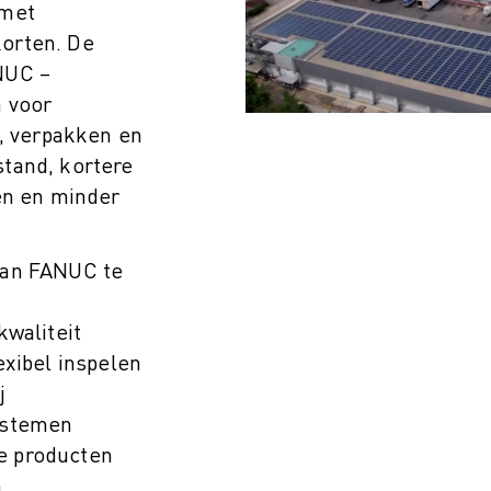
 met
orten. De
NUC –
n voor
n, verpakken en
lstand, kortere
en en minder
van FANUC te
 (IOT)
kwaliteit
exibel inspelen
j
ystemen
e producten
.