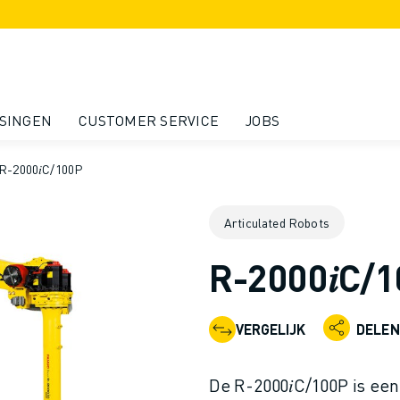
SINGEN
CUSTOMER SERVICE
JOBS
R-2000𝑖C/100P
Articulated Robots
R-2000𝑖C/
VERGELIJK
DELEN
De R-2000𝑖C/100P is ee