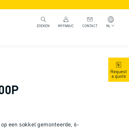
MYFANUC
CONTACT
NL
ZOEKEN
Request
a quote
100P
n op een sokkel gemonteerde, 6-