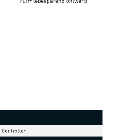
ruimtebesparend ontwerp
s Controller