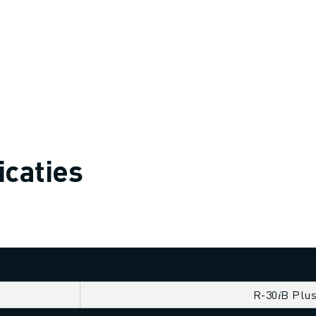
icaties
R-30𝑖B Plu