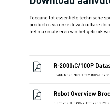
OPLEIDING & ONDERWIJS
FANUC ACADEMY
OPLOSSINGEN VOOR INDUSTRIEËN
Toegang tot essentiële technische spe
OPLOSSINGEN VOOR HET ONDERWIJS
producten via onze downloadbare docu
WORLDSKILLS & JONG TALENT
het maximaliseren van het gebruik v
ONDERWIJS EVENEMENTEN
NIEUWS & MEDIA
NIEUWS & MEDIA
EVENEMENTEN
ONDERWIJS EVENEMENTEN
R-2000𝑖C/100P Data
OVER FANUC
OVER FANUC
LEARN MORE ABOUT TECHNICAL SPECI
FANUC IN EUROPA
ONZE LOCATIES
DUURZAAMHEID
Robot Overview Bro
JOBS
DISCOVER THE COMPLETE PRODUCT 
SHAPE YOUR FUTURE WITH FANUC