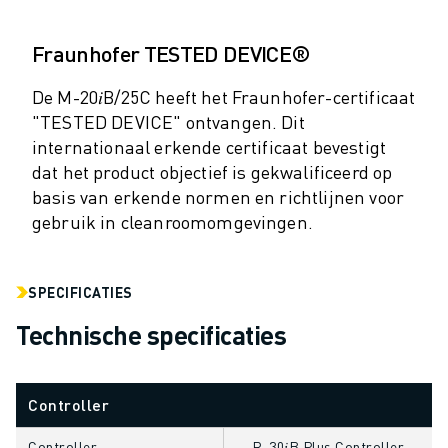
MATERIAL HANDLING
VERFSPUITEN
Fraunhofer TESTED DEVICE®
PALLETISEREN
PUNTLASSEN
De M-20𝑖B/25C heeft het Fraunhofer-certificaat
VISION INSPECTIE
"TESTED DEVICE" ontvangen. Dit
internationaal erkende certificaat bevestigt
DRAADVONKEN EDM
dat het product objectief is gekwalificeerd op
CASE STUDIES
basis van erkende normen en richtlijnen voor
CUSTOMER SERVICE
gebruik in cleanroomomgevingen.
CUSTOMER CARE
FANUC PLANS
SERVICE & ONDERHOUD
SPECIFICATIES
TECHNISCHE ONDERSTEUNING REMOTE
SPARE PARTS
Technische specificaties
REVISIE
DIGITALE SERVICE TOOLS
Controller
E-STORE
DOWNLOAD CENTER » MYFANUC
Controller
R-30𝑖B Plus Controller