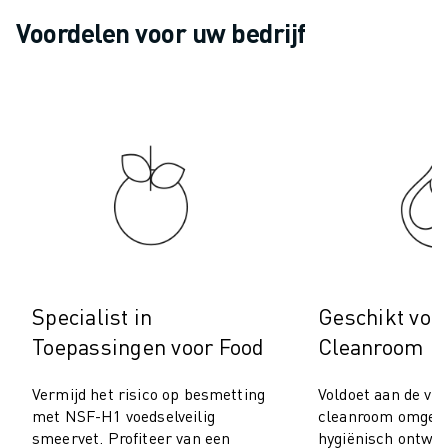
ROBOSHOT PREVENTIEF ONDERHOUD
Voordelen voor uw bedrijf
ROBOSHOT TOTAL COST OF OWNERSHIP
DRAADVONKMACHINES
ROBOCUT DRAADVONKMACHINES
ROBOCUT HARDWARE
ROBOCUT SOFTWARE
ROBOCUT PREVENTIEF ONDERHOUD
ROBOCUT DUURZAAMHEID
IIOT-OPLOSSINGEN
SMART FACTORY OPLOSSINGEN
SMART FACTORY OPLOSSINGEN VOOR EEN EFFICIËNTERE PRODUCTIE
PRODUCT REGISTRATIE » FANUC PORTAAL
Specialist in
Geschikt voo
CASE STUDIES
OPLOSSINGEN
Toepassingen voor Food
Cleanroom
INDUSTRIEËN
ALLE INDUSTRIEËN
Vermijd het risico op besmetting
Voldoet aan de ver
met NSF-H1 voedselveilig
cleanroom omgevi
LUCHTVAART
smeervet. Profiteer van een
hygiënisch ontwer
AUTOMOTIVE