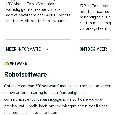
[RVision is FANUC's unieke,
𝑖RPickTool-technol
volledig geïntegreerde visuele
robotica naar een 
detectiesysteem dat FANUC robots
behendigheid. Door 
in staat stelt om te zien - waardoor
rusten met een geï
de productie sneller, slimmer en
vision-systeem, gee
betro...
soort "oog-handcoö
vergelijkba...
MEER INFORMATIE
ONTDEK MEER
SOFTWARE
Robotsoftware
Ontdek meer dan 250 softwarefuncties die u helpen om meer
uit uw automatisering te halen. Van veiligheid en
communicatie tot toepassingsgerichte software – u vindt
precies wat u nodig heeft om uw robotprojecten moeiteloos
naar een hoger niveau te tillen.