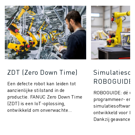
ZDT (Zero Down Time)
Simulatiesof
ROBOGUIDE
Een defecte robot kan leiden tot
aanzienlijke stilstand in de
ROBOGUIDE: dé ult
productie. FANUC Zero Down Time
programmeer- en
(ZDT) is een IoT-oplossing,
simulatiesoftware,
ontwikkeld om onverwachte
ontwikkeld voor F
productiestops te voorkomen en de
Dankzij geavanceer
prestaties van ...
stelt ROBOGUIDE u
moeiteloos robots in