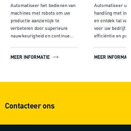
Automatiseer het bedienen van
Automatiseer uw 
machines met robots om uw
handling met indu
productie aanzienlijk te
en ontdek tal van
verbeteren door superieure
voor uw bedrijf. 
nauwkeurigheid en continue
efficiëntie en prod
werking, in tegenstelling tot
aanzienlijk door d
handmatig bedienen. Verhoog de
inspanning van h
MEER INFORMATIE
MEER INFORMATI
efficiëntie, bereik een
handling te vermi
consistente output, verlaag de
robots continu en
arbeidskosten en voeg een
vermoeidheid wer
aanzienlijke waarde toe aan uw
constante prestat
hele productieproces.
minimale fouten, 
in een hogere out
Contacteer ons
snellere verwerki