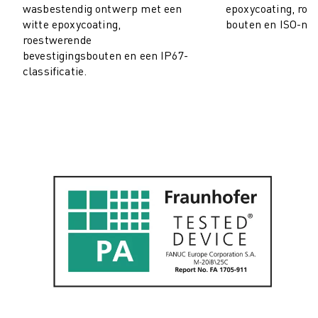
wasbestendig ontwerp met een
epoxycoating, roe
ELEKTRISCHE VOERTUIGEN
witte epoxycoating,
bouten en ISO-no
ELEKTRONICA
roestwerende
FOOD & BEVERAGE
bevestigingsbouten en een IP67-
classificatie.
MEDISCH
KUNSTSTOFFEN
OPSLAG & LOGISTIEK
TOEPASSINGEN
ALLE TOEPASSINGEN
5-ASSIGE BEWERKING
BOOGLASSEN
ASSEMBLAGE
CNC SLIJPEN
CNC FREZEN
CNC DRAAIEN
BOREN EN TAPPEN MET HOGE SNELHEID
SPUITGIETEN
MACHINE BELADING