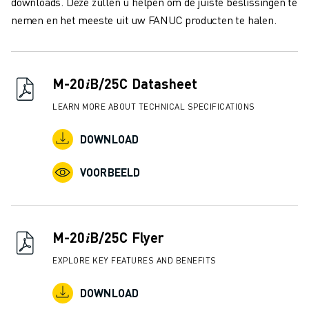
downloads. Deze zullen u helpen om de juiste beslissingen te
JOIN US » JOB PORTAAL
nemen en het meeste uit uw FANUC producten te halen.
CONTACT
CONTACT
LOCATIES
COLOFON
M-20𝑖B/25C Datasheet
LEARN MORE ABOUT TECHNICAL SPECIFICATIONS
DOWNLOAD
VOORBEELD
M-20𝑖B/25C Flyer
EXPLORE KEY FEATURES AND BENEFITS
DOWNLOAD