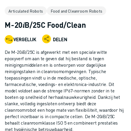
INDUSTRIËLE ROBOTS
Articulated Robots
Food and Cleanroom Robots
COLLABORATIEVE ROBOTS
ROBOT AANBOD
M-20𝑖B/25C Food/Clean
ROBOT CONTROLLERS
ROBOT ACCESSOIRES
VERGELIJK
DELEN
ROBOT SOFTWARE
SIMULATIE SOFTWARE
De M-20𝑖B/25C is afgewerkt met een speciale witte
ROBOTS VOOR HET ONDERWIJS
epoxyverf om aan te geven dat hij bestand is tegen
ROBOT AUTOMATISERING
reinigingsmiddelen en is ontworpen voor dagelijkse
reinigingstaken in cleanroomomgevingen. Typische
BOOGLAS ROBOTS
toepassingen vindt u in de medische, optische,
ARTICULATED ROBOTS
farmaceutische, voedings- en elektronica-industrie. Dit
ARC MATE SERIE
model voldoet aan de strenge IP67-normen zonder in te
M-900 SERIE
boeten op snelheid of herhaalnauwkeurigheid. Dankzij het
DELTA ROBOTS
slanke, volledig ingesloten ontwerp biedt deze
cleanroomrobot een hoge mate van flexibiliteit, waardoor hij
FOOD & CLEANROOM ROBOTS
perfect inzetbaar is in compacte cellen. De M-20𝑖B/25C
VERFSPUIT ROBOTS
behaalt cleanroomklasse ISO 5 en combineert prestaties
PALLETISEER ROBOTS
met hygiënische betrouwbaarheid.