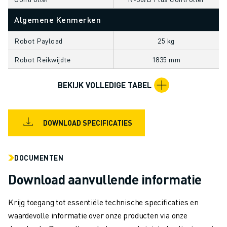
OPLEIDING & ONDERWIJS
FANUC ACADEMY
Algemene Kenmerken
OPLOSSINGEN VOOR INDUSTRIEËN
Robot Payload
25 kg
OPLOSSINGEN VOOR HET ONDERWIJS
WORLDSKILLS & JONG TALENT
Robot Reikwijdte
1835 mm
ONDERWIJS EVENEMENTEN
NIEUWS & MEDIA
BEKIJK VOLLEDIGE TABEL
NIEUWS & MEDIA
EVENEMENTEN
ONDERWIJS EVENEMENTEN
DOWNLOAD SPECIFICATIES
OVER FANUC
OVER FANUC
DOCUMENTEN
FANUC IN EUROPA
Download aanvullende informatie
ONZE LOCATIES
DUURZAAMHEID
Krijg toegang tot essentiële technische specificaties en
JOBS
waardevolle informatie over onze producten via onze
SHAPE YOUR FUTURE WITH FANUC