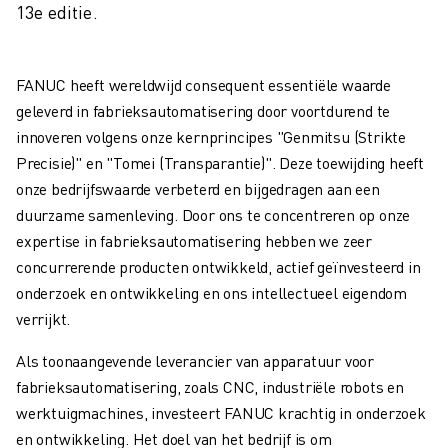
13e editie.
ELEKTRISCHE VOERTUIGEN
ELEKTRONICA
FOOD & BEVERAGE
FANUC heeft wereldwijd consequent essentiële waarde
MEDISCH
geleverd in fabrieksautomatisering door voortdurend te
KUNSTSTOFFEN
innoveren volgens onze kernprincipes "Genmitsu (Strikte
OPSLAG & LOGISTIEK
Precisie)" en "Tomei (Transparantie)". Deze toewijding heeft
TOEPASSINGEN
onze bedrijfswaarde verbeterd en bijgedragen aan een
ALLE TOEPASSINGEN
duurzame samenleving. Door ons te concentreren op onze
5-ASSIGE BEWERKING
expertise in fabrieksautomatisering hebben we zeer
BOOGLASSEN
concurrerende producten ontwikkeld, actief geïnvesteerd in
ASSEMBLAGE
onderzoek en ontwikkeling en ons intellectueel eigendom
CNC SLIJPEN
verrijkt.
CNC FREZEN
CNC DRAAIEN
Als toonaangevende leverancier van apparatuur voor
BOREN EN TAPPEN MET HOGE SNELHEID
fabrieksautomatisering, zoals CNC, industriële robots en
SPUITGIETEN
werktuigmachines, investeert FANUC krachtig in onderzoek
MACHINE BELADING
en ontwikkeling. Het doel van het bedrijf is om