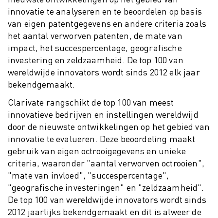
ROBOSHOT PREVENTIEF ONDERHOUD
innovatie te analyseren en te beoordelen op basis
ROBOSHOT TOTAL COST OF OWNERSHIP
van eigen patentgegevens en andere criteria zoals
DRAADVONKMACHINES
het aantal verworven patenten, de mate van
ROBOCUT DRAADVONKMACHINES
impact, het succespercentage, geografische
ROBOCUT HARDWARE
investering en zeldzaamheid. De top 100 van
ROBOCUT SOFTWARE
wereldwijde innovators wordt sinds 2012 elk jaar
ROBOCUT PREVENTIEF ONDERHOUD
bekendgemaakt.
ROBOCUT DUURZAAMHEID
Clarivate rangschikt de top 100 van meest
IIOT-OPLOSSINGEN
innovatieve bedrijven en instellingen wereldwijd
SMART FACTORY OPLOSSINGEN
door de nieuwste ontwikkelingen op het gebied van
SMART FACTORY OPLOSSINGEN VOOR EEN EFFICIËNTERE PRODUCTIE
innovatie te evalueren. Deze beoordeling maakt
PRODUCT REGISTRATIE » FANUC PORTAAL
gebruik van eigen octrooigegevens en unieke
CASE STUDIES
criteria, waaronder "aantal verworven octrooien",
OPLOSSINGEN
"mate van invloed", "succespercentage",
INDUSTRIEËN
"geografische investeringen" en "zeldzaamheid".
ALLE INDUSTRIEËN
De top 100 van wereldwijde innovators wordt sinds
LUCHTVAART
2012 jaarlijks bekendgemaakt en dit is alweer de
AUTOMOTIVE