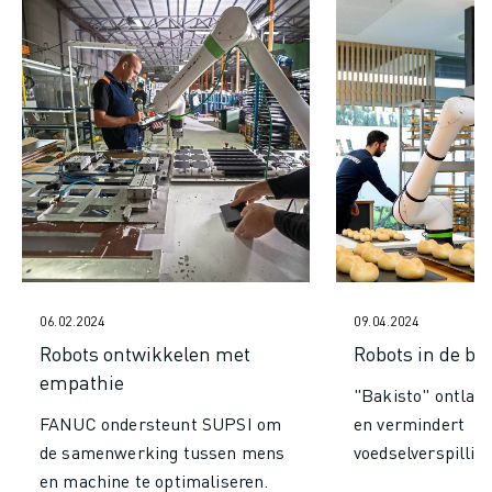
JOIN US » JOB PORTAAL
CONTACT
CONTACT
LOCATIES
COLOFON
06.02.2024
09.04.2024
Robots ontwikkelen met
Robots in de ba
empathie
"Bakisto" ontlas
FANUC ondersteunt SUPSI om
en vermindert
de samenwerking tussen mens
voedselverspilling
en machine te optimaliseren.