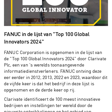
SCARA ROBOTS
COMPACTE CNC-BEWERKINGSCENTRA
ROBODRILL FILTER
ROBODRILL COMPACTE CNC-BEWERKINGSCENTRA
ROBODRILL HARDWARE
FANUC in de lijst van "Top 100 Global
ROBODRILL SOFTWARE
Innovators 2024"
ROBODRILL PREVENTIEF ONDERHOUD
ROBODRILL DUURZAAMHEID
FANUC Corporation is opgenomen in de lijst van
ROBODRILL ROBOT PAKKET
de "Top 100 Global Innovators 2024" door Clarivate
ROBODRILL ONDERWIJS PAKKET
Plc, een van 's werelds toonaangevende
ELEKTRISCHE SPUITGIETMACHINES
informatiedienstverleners. FANUC ontving deze
ROBOSHOT FILTER
eer eerder in 2012, 2013, 2022 en 2023, waardoor dit
ROBOSHOT ELEKTRISCHE SPUITGIETMACHINES
de vijfde keer is dat het bedrijf in deze lijst is
ROBOSHOT HARDWARE
opgenomen en de derde keer op rij.
ROBOSHOT SOFTWARE
Clarivate identificeert de 100 meest innovatieve
ROBOSHOT DUURZAAMHEID
bedrijven en instellingen ter wereld door de
ROBOSHOT ROBOT PAKKET
nieuwste ontwikkelingen op het gebied van