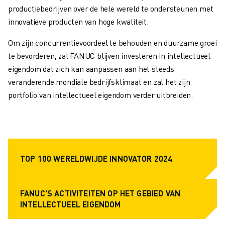
MATERIAL HANDLING
productiebedrijven over de hele wereld te ondersteunen met
VERFSPUITEN
innovatieve producten van hoge kwaliteit.
PALLETISEREN
Om zijn concurrentievoordeel te behouden en duurzame groei
PUNTLASSEN
te bevorderen, zal FANUC blijven investeren in intellectueel
VISION INSPECTIE
eigendom dat zich kan aanpassen aan het steeds
DRAADVONKEN EDM
veranderende mondiale bedrijfsklimaat en zal het zijn
CASE STUDIES
portfolio van intellectueel eigendom verder uitbreiden.
CUSTOMER SERVICE
CUSTOMER CARE
FANUC PLANS
SERVICE & ONDERHOUD
TECHNISCHE ONDERSTEUNING REMOTE
TOP 100 WERELDWIJDE INNOVATOR 2024
SPARE PARTS
REVISIE
DIGITALE SERVICE TOOLS
FANUC'S ACTIVITEITEN OP HET GEBIED VAN
E-STORE
INTELLECTUEEL EIGENDOM
DOWNLOAD CENTER » MYFANUC