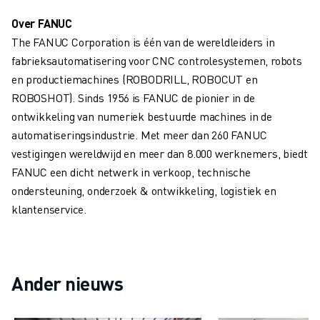
OPLEIDING & ONDERWIJS
Over FANUC
FANUC ACADEMY
The FANUC Corporation is één van de wereldleiders in
OPLOSSINGEN VOOR INDUSTRIEËN
fabrieksautomatisering voor CNC controlesystemen, robots
OPLOSSINGEN VOOR HET ONDERWIJS
en productiemachines (ROBODRILL, ROBOCUT en
WORLDSKILLS & JONG TALENT
ROBOSHOT). Sinds 1956 is FANUC de pionier in de
ONDERWIJS EVENEMENTEN
ontwikkeling van numeriek bestuurde machines in de
NIEUWS & MEDIA
automatiseringsindustrie. Met meer dan 260 FANUC
NIEUWS & MEDIA
vestigingen wereldwijd en meer dan 8.000 werknemers, biedt
EVENEMENTEN
FANUC een dicht netwerk in verkoop, technische
ONDERWIJS EVENEMENTEN
ondersteuning, onderzoek & ontwikkeling, logistiek en
OVER FANUC
klantenservice.
OVER FANUC
FANUC IN EUROPA
ONZE LOCATIES
DUURZAAMHEID
Ander nieuws
JOBS
SHAPE YOUR FUTURE WITH FANUC