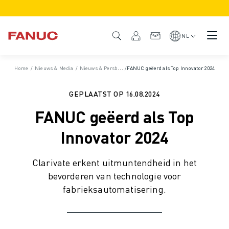
PRODUCTEN
PRODUCTOVERZICHT
NL
CNC & AANDRIJFSYSTEMEN
CNC FILTER
Home
/
Nieuws & Media
/
Nieuws & Persberichten
/
FANUC geëerd als Top Innovator 2024
/
Persberichten
CNC SYSTEMEN
AANDRIJFSYSTEMEN
GEPLAATST OP
16.08.2024
I/O-SYSTEEM
FANUC geëerd als Top
CNC FUNCTIES/OPTIES
CUSTOMISATION
Innovator 2024
SIMULATIE - DIGITAL TWIN OPLOSSINGEN
CNC DUURZAAMHEID
Clarivate erkent uitmuntendheid in het
CNC ONDERWIJS PRODUCTEN
bevorderen van technologie voor
RETROFIT OPLOSSINGEN
fabrieksautomatisering.
GEAVANCEERDE CNC MODELLEN
ROBOTS
ROBOT FILTER