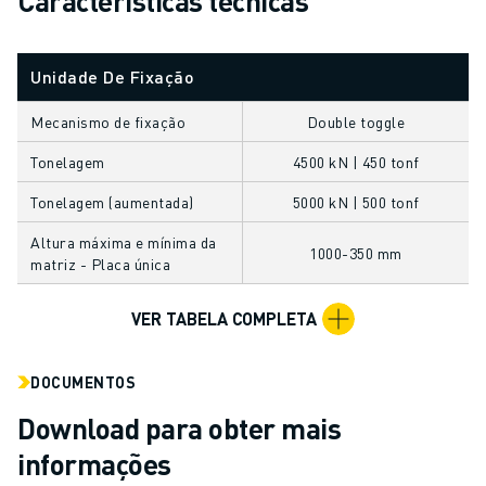
Características técnicas
CENTRO DE DOWNLOADS » MYFANUC
FORMAÇÃO & EDUCAÇÃO
FANUC ACADEMY
Unidade De Fixação
SOLUÇÕES PARA INDÚSTRIAS
Mecanismo de fixação
Double toggle
SOLUÇÕES PARA SECTOR EDUCATIVO
WORLDSKILLS & JOVENS TALENTOS
Tonelagem
4500 kN | 450 tonf
EVENTOS EDUCATIVOS
Tonelagem (aumentada)
5000 kN | 500 tonf
NOTÍCIAS
NOTÍCIAS
Altura máxima e mínima da
1000-350 mm
EVENTOS
matriz - Placa única
EVENTOS EDUCATIVOS
VER TABELA COMPLETA
SOBRE A FANUC
SOBRE A FANUC
FANUC NA EUROPA
DOCUMENTOS
ONDE ESTAMOS
Download para obter mais
SUSTENTABILIDADE
informações
CARREIRA