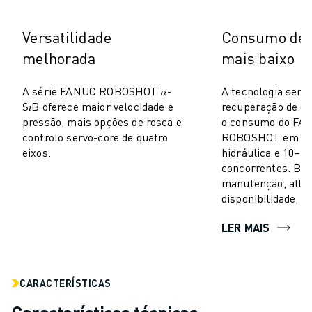
CARREGAMENTO DE MÁQUINAS
MANIPULAÇÃO DE MATERIAIS
Versatilidade
Consumo de 
PINTURA
melhorada
mais baixo
PALETIZAÇÃO
SOLDADURA POR PONTOS
A série FANUC ROBOSHOT 𝛼-
A tecnologia serv
VISÃO E INSPEÇÃO
S𝑖B oferece maior velocidade e
recuperação de e
CORTE A FIO EDM
pressão, mais opções de rosca e
o consumo do FA
controlo servo-core de quatro
ROBOSHOT em 50
ESTUDOS DE CASO
eixos.
hidráulica e 10–1
SERVIÇO AO CLIENTE
concorrentes. Bai
ATENDIMENTO AO CLIENTE
manutenção, alta
FANUC PLANS
disponibilidade, b
CAMPO & MANUTENÇÃO
LER MAIS
SUPORTE TÉCNICO REMOTO
PEÇAS DE SUBSTITUIÇÃO
REMANUFACTURAÇÃO
FERRAMENTAS DIGITAIS DE SERVIÇO
CARACTERÍSTICAS
E-STORE