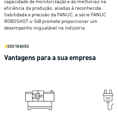
capacidade de monitorização e às melhorias na
AUTOMÓVEL
eficiência da produção, aliadas à reconhecida
VEÍCULOS ELÉCTRICOS
fiabilidade e precisão da FANUC, a série FANUC
ELETRÓNICA
ROBOSHOT 𝛼-S𝑖B promete proporcionar um
ALIMENTAÇÃO & BEBIDAS
desempenho inigualável na indústria.
MÉDICO
PLÁSTICOS
DESTAQUES
ARMAZENAGEM, LOGÍSTICA, CORREIOS & ENCOMENDAS
APLICAÇÕES
Vantagens para a sua empresa
TODAS AS APLICAÇÕES
MAQUINAÇÃO DE 5 EIXOS
SOLDADURA POR ARCO
MONTAGEM
RETIFICAÇÃO CNC
FRESAGEM CNC
TORNOS CNC
PERFURAÇÃO E ROSCAGEM A ALTA VELOCIDADE
MOLDAGEM POR INJEÇÃO