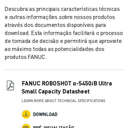
MOLDE O SEU FUTURO COM A FANUC
Descubra as principais características técnicas
JUNTE-SE A NÓS » PORTAL DE EMPREGO
e outras informações sobre nossos produtos
CONTACTO
CONTACTO
através dos documentos disponíveis para
LOCALIZAÇÕES
download. Esta informação facilitará o processo
IMPRIMIR
de tomada de decisão e permitirá que aproveite
ao máximo todas as potencialidades dos
produtos FANUC.
FANUC ROBOSHOT α-S450𝑖B Ultra
Small Capacity Datasheet
LEARN MORE ABOUT TECHNICAL SPECIFICATIONS
DOWNLOAD
PRÉ-VISUALIZAÇÃO