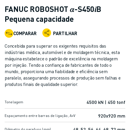
ROBÔS INDUSTRIAIS
FANUC ROBOSHOT 𝛼-S450𝑖B
ROBÔS COLABORATIVOS
Pequena capacidade
GAMA DE ROBÔS
CONTROLADORES DE ROBÔ
COMPARAR
PARTILHAR
ACESSÓRIOS PARA ROBÔS
SOFTWARE PARA ROBÔS
Concebida para superar os exigentes requisitos das
SOFTWARE DE SIMULAÇÃO
indústrias médica, automóvel e de moldagem técnica, esta
PRODUTOS DE ROBÓTICA EDUCACIONAL
máquina estabelece o padrão de excelência na moldagem
AUTOMAÇÃO DE ROBÔS
por injeção. Tendo a confiança de fabricantes de todo o
mundo, proporciona uma fiabilidade e eficiência sem
ROBÔS DE SOLDADURA POR ARCO
paralelo, assegurando processos de produção sem falhas e
ROBÔS ARTICULADOS
produtos finais de qualidade superior.
SÉRIE ARC MATE
SÉRIE M-710
SÉRIE M-900
4500 kN | 450 tonf
Tonelagem
ROBÔS DELTA
920x920 mm
Espaçamento entre barras de ligação, A×V
ROBÔS PARA SECTOR ALIMENTAR E SALAS LIMPAS
ROBÔS DE PINTURA
48, 52, 56, 64, 68, 72 mm
Diâmetro do parafuso (mm)