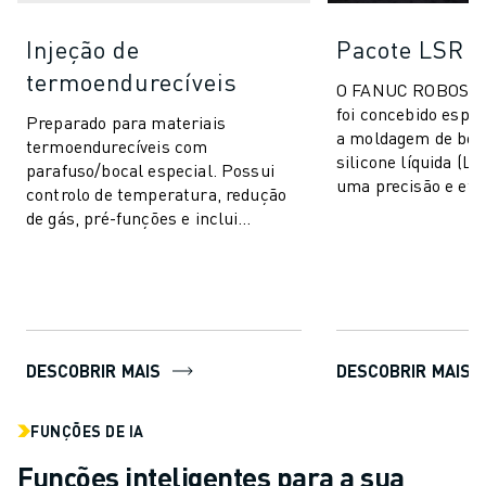
Injeção de
Pacote LSR
termoendurecíveis
O FANUC ROBOSHO
foi concebido espe
Preparado para materiais
a moldagem de bor
termoendurecíveis com
silicone líquida (L
parafuso/bocal especial. Possui
uma precisão e efi
controlo de temperatura, redução
paralelo para uma 
de gás, pré-funções e inclui
produtos. ...
funcionalidades de IA para
estabilidade do processo e co...
DESCOBRIR MAIS
DESCOBRIR MAIS
FUNÇÕES DE IA
Funções inteligentes para a sua