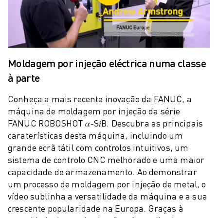
PACK ROBOSHOT - ROBÔ
MANUTENÇÃO PREVENTIVA ROBOSHOT
CUSTO TOTAL DE PROPRIEDADE DA ROBOSHOT
MÁQUINAS EDM DE CORTE A FIO
ROBOCUT MÁQUINAS EDM DE CORTE A FIO
Moldagem por injeção eléctrica numa classe
HARDWARE ROBOCUT
à parte
SOFTWARE ROBOCUT
MANUTENÇÃO PREVENTIVA ROBOCUT
Conheça a mais recente inovação da FANUC, a
SUSTENTABILIDADE ROBOCUT
máquina de moldagem por injeção da série
SOLUÇÕES IIOT
FANUC ROBOSHOT 𝛼-S𝑖B. Descubra as principais
SOLUÇÕES PARA FÁBRICAS INTELIGENTES
caraterísticas desta máquina, incluindo um
SOLUÇÕES DE FÁBRICA INTELIGENTES PARA AUMENTAR A EFICIÊNCI
grande ecrã tátil com controlos intuitivos, um
REGISTO DE PRODUTOS » PORTAL FANUC
sistema de controlo CNC melhorado e uma maior
ESTUDOS DE CASO
capacidade de armazenamento. Ao demonstrar
SOLUÇÕES
um processo de moldagem por injeção de metal, o
INDÚSTRIAS
vídeo sublinha a versatilidade da máquina e a sua
TODAS AS INDÚSTRIAS
crescente popularidade na Europa. Graças à
AEROESPACIAL