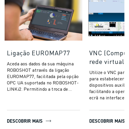
Ligação EUROMAP77
VNC (Comput
rede virtual)
Aceda aos dados da sua máquina
ROBOSHOT através da ligação
Utilize o VNC par
EUROMAP77, facilitada pela opção
para estabelecer l
OPC UA suportada no ROBOSHOT-
dispositivos auxilia
LINK𝑖2. Permitindo a troca de
facilitando a opera
dados de controlo de qualidade e
ecrã na interface d
parâmetros de...
ROBOSHOT.
DESCOBRIR MAIS
DESCOBRIR MAIS