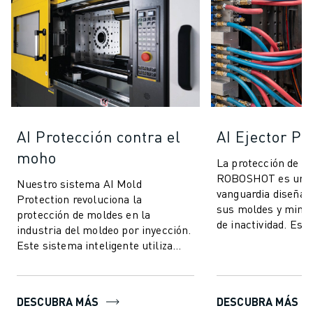
AI Protección contra el
AI Ejector Pr
moho
La protección de ey
ROBOSHOT es un s
Nuestro sistema AI Mold
vanguardia diseñad
Protection revoluciona la
sus moldes y minim
protección de moldes en la
de inactividad. Est
industria del moldeo por inyección.
tecnología utiliza e
Este sistema inteligente utiliza
pa...
tecnología avanzada de control de
par para ofrecer ...
DESCUBRA MÁS
DESCUBRA MÁS