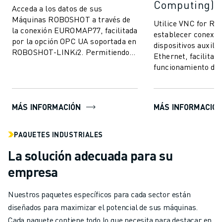
Computing)
Acceda a los datos de sus
Máquinas ROBOSHOT a través de
Utilice VNC for R
la conexión EUROMAP77, facilitada
establecer conexio
por la opción OPC UA soportada en
dispositivos auxilia
ROBOSHOT-LINK𝑖2. Permitiendo
Ethernet, facilitand
el intercambio de datos de
funcionamiento de 
monitorización de...
integrada en la int
visualización de RO
MÁS INFORMACIÓN
MÁS INFORMACIÓ
PAQUETES INDUSTRIALES
La solución adecuada para su
empresa
Nuestros paquetes específicos para cada sector están
diseñados para maximizar el potencial de sus máquinas.
Cada paquete contiene todo lo que necesita para destacar en