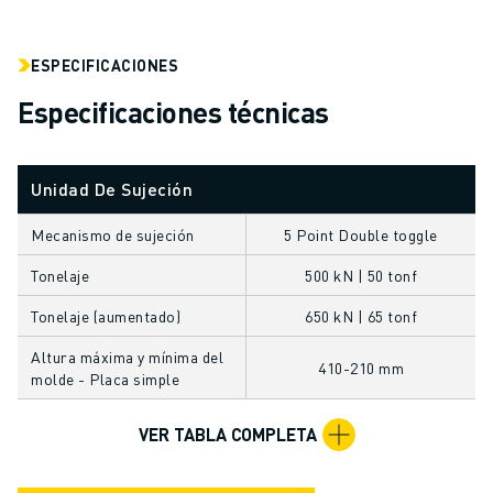
FORMACIÓN Y EDUCACIÓN
FANUC ACADEMY
ESPECIFICACIONES
SOLUCIONES PARA LA INDUSTRIA
SOLUCIONES EDUCATIVAS
Especificaciones técnicas
WORLDSKILLS Y JÓVENES TALENTOS
EVENTOS EDUCATIVOS
NOTICIAS Y MEDIOS DE COMUNICACIÓN
Unidad De Sujeción
NOTICIAS Y MEDIOS DE COMUNICACIÓN
Mecanismo de sujeción
5 Point Double toggle
EVENTOS
EVENTOS EDUCATIVOS
Tonelaje
500 kN | 50 tonf
SOBRE FANUC
Tonelaje (aumentado)
650 kN | 65 tonf
SOBRE FANUC
FANUC EN EUROPA
Altura máxima y mínima del
410-210 mm
molde - Placa simple
NUESTRAS SEDES
SOSTENIBILIDAD
VER TABLA COMPLETA
CARRERA PROFESIONAL
DÉ FORMA A SU FUTURO CON FANUC