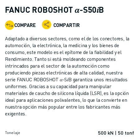
ROBOTS INDUSTRIALES
FANUC ROBOSHOT 𝛼-S50𝑖B
ROBOTS COLABORATIVOS
GAMA DE ROBOTS
COMPARE
COMPARTIR
CONTROLADORES DE ROBOTS
ACCESORIOS PARA ROBOTS
Adaptado a diversos sectores, como el de los conectores, la
SOFTWARE PARA ROBOTS
automoción, la electrónica, la medicina y los bienes de
consumo, este modelo es el epítome de la fiabilidad y el
SOFTWARE DE SIMULACIÓN
Rendimiento. Tanto si está moldeando componentes
ROBOTS EDUCATIVOS
intrincados para el sector de la automoción como
AUTOMATIZACIÓN ROBÓTICA
produciendo piezas electrónicas de alta calidad, nuestra
ROBOTS DE SOLDADURA POR ARCO
serie FANUC ROBOSHOT 𝛼-S𝑖B garantiza unos resultados
ROBOTS ARTICULADOS
uniformes. Gracias a su capacidad para manipular
SERIE ARC MATE
materiales de caucho de silicona líquida (LSR), es la opción
ideal para aplicaciones polivalentes, lo que la convierte en
SERIE M-900
nuestra opción más popular entre los fabricantes más
ROBOTS DELTA
exigentes.
ROBOTS PARA ALIMENTOS Y SALAS BLANCAS
ROBOTS DE PINTURA
500 kN | 50 tonf
ROBOTS PARA PALETIZADO
Tonelaje