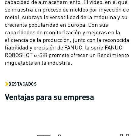
capacidad de almacenamiento. El vídeo, en el que
VEHÍCULOS ELÉCTRICOS
se muestra un proceso de moldeo por inyección de
ELECTRÓNICA
metal, subraya la versatilidad de la máquina y su
ALIMENTACIÓN Y BEBIDAS
creciente popularidad en Europa. Con sus
MÉDICO
capacidades de monitorización y mejoras en la
PLÁSTICOS
eficiencia de la producción, junto con la reconocida
ALMACENAMIENTO, LOGÍSTICA, CORREOS Y PAQUETERÍA
fiabilidad y precisión de FANUC, la serie FANUC
APLICACIONES
ROBOSHOT 𝛼-S𝑖B promete ofrecer un Rendimiento
TODAS LAS APLICACIONES
inigualable en la industria.
MECANIZADO EN 5 EJES
SOLDADURA POR ARCO
DESTACADOS
MONTAJE
RECTIFICADO CNC
Ventajas para su empresa
FRESADO CNC
TORNEADO CNC
TALADRADO Y ROSCADO DE ALTA VELOCIDAD
MOLDEO POR INYECCIÓN
MÁQUINAS