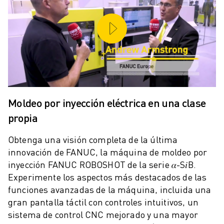
MANTENIMIENTO PREVENTIVO DE ROBOSHOT
COSTE TOTAL DE PROPIEDAD DE ROBOSHOT
MÁQUINAS DE ELECTROEROSIÓN POR HILO
MÁQUINAS DE CORTE POR ELECTROEROSIÓN DE HILO ROBOCUT
HARDWARE DE ROBOCUT
SOFTWARE DE ROBOCUT
MANTENIMIENTO PREVENTIVO DE ROBOCUT
SOSTENIBILIDAD DE ROBOCUT
Moldeo por inyección eléctrica en una clase
SOLUCIONES IIOT
propia
SOLUCIONES PARA FÁBRICAS INTELIGENTES
SOLUCIONES DE FÁBRICA INTELIGENTE PARA AUMENTAR LA EFICIEN
Obtenga una visión completa de la última
REGISTRO DE PRODUCTOS " PORTAL FANUC
innovación de FANUC, la máquina de moldeo por
CASOS PRÁCTICOS
inyección FANUC ROBOSHOT de la serie 𝛼-S𝑖B.
SOLUCIONES
Experimente los aspectos más destacados de las
INDUSTRIAS
funciones avanzadas de la máquina, incluida una
TODAS LAS INDUSTRIAS
gran pantalla táctil con controles intuitivos, un
AEROESPACIAL
sistema de control CNC mejorado y una mayor
AUTOMOCIÓN