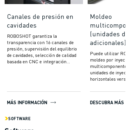
Canales de presión en
Moldeo
cavidades
multicompon
(unidades de
ROBOSHOT garantiza la
adicionales)
transparencia con 16 canales de
presión, supervisión del equilibrio
Puede utilizar RO
de cavidades, selección de calidad
moldeo por inyecci
basada en CNC e integración
multicomponente 
perfecta. Comuníquese y conéctese
unidades de inyecci
a cualquie...
horizontales versáti
integrar. Esta avan
moldeo le p...
MÁS INFORMACIÓN
DESCUBRA MÁS
SOFTWARE