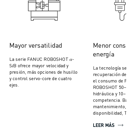
MANIPULACIÓN DE MATERIALES
PINTURA
PALETIZADO
SOLDADURA POR PUNTOS
INSPECCIÓN VISUAL
CORTE POR HILO EDM
Mayor versatilidad
Menor consu
CASOS PRÁCTICOS
energía
ATENCIÓN AL CLIENTE
La serie FANUC ROBOSHOT 𝛼-
S𝑖B ofrece mayor velocidad y
ATENCIÓN AL CLIENTE
La tecnología ser
presión, más opciones de husillo
FANUC PLANS
recuperación de e
y control servo-core de cuatro
el consumo de F
CAMPO Y MANTENIMIENTO
ejes.
ROBOSHOT 50–70
ASISTENCIA TÉCNICA A DISTANCIA
hidráulica y 10–1
PIEZAS DE RECAMBIO
competencia. Baj
REMANUFACTURING
mantenimiento, al
HERRAMIENTAS DE SERVICIO DIGITAL
disponibilidad, TC
E- STORE
LEER MÁS
CENTRO DE DESCARGAS " MYFANUC