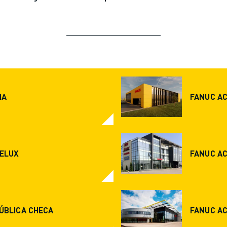
IA
FANUC A
ELUX
FANUC A
ÚBLICA CHECA
FANUC A