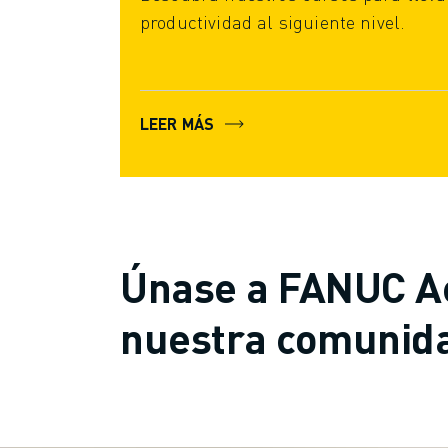
ÚNASE A NOSOTROS " PORTAL DE EMPLEO
productividad al siguiente nivel.
CONTACTAR
CONTACTE
UBICACIONES
IMPRINT
LEER MÁS
Únase a FANUC A
nuestra comunida