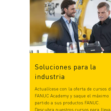
FORMACIÓN Y EDUCACIÓN
FANUC ACADEMY
SOLUCIONES PARA LA INDUSTRIA
SOLUCIONES EDUCATIVAS
WORLDSKILLS Y JÓVENES TALENTOS
EVENTOS EDUCATIVOS
NOTICIAS Y MEDIOS DE COMUNICACIÓN
NOTICIAS Y MEDIOS DE COMUNICACIÓN
EVENTOS
EVENTOS EDUCATIVOS
Soluciones para la
SOBRE FANUC
SOBRE FANUC
industria
FANUC EN EUROPA
NUESTRAS SEDES
Actualícese con la oferta de cursos d
SOSTENIBILIDAD
FANUC Academy y saque el máximo
CARRERA PROFESIONAL
partido a sus productos FANUC.
DÉ FORMA A SU FUTURO CON FANUC
Descubra nuestros cursos para lleva