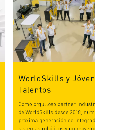
WorldSkills y Jóvenes
Talentos
Como orgulloso partner industrial global
de WorldSkills desde 2018, nutrimos a la
próxima generación de integradores de
sistemas robóticos y promovemos la