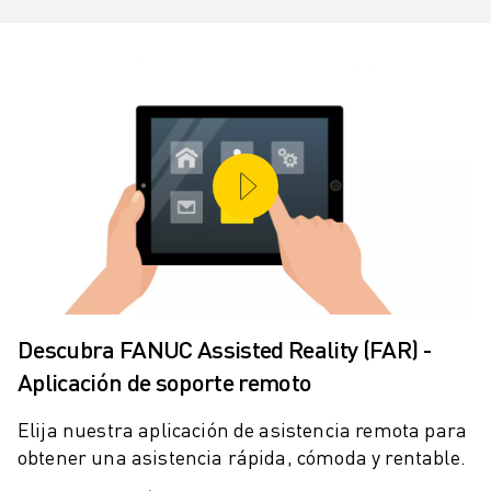
FORMACIÓN Y EDUCACIÓN
FANUC ACADEMY
SOLUCIONES PARA LA INDUSTRIA
SOLUCIONES EDUCATIVAS
WORLDSKILLS Y JÓVENES TALENTOS
EVENTOS EDUCATIVOS
NOTICIAS Y MEDIOS DE COMUNICACIÓN
NOTICIAS Y MEDIOS DE COMUNICACIÓN
EVENTOS
EVENTOS EDUCATIVOS
SOBRE FANUC
SOBRE FANUC
Descubra FANUC Assisted Reality (FAR) -
FANUC EN EUROPA
Aplicación de soporte remoto
NUESTRAS SEDES
SOSTENIBILIDAD
Elija nuestra aplicación de asistencia remota para
CARRERA PROFESIONAL
obtener una asistencia rápida, cómoda y rentable.
DÉ FORMA A SU FUTURO CON FANUC