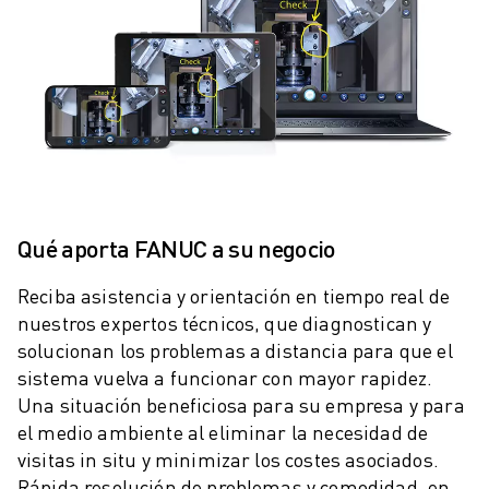
ROBOTS SCARA
CENTROS DE MECANIZADO CNC COMPACTOS
BUSCADOR ROBODRILL
CENTROS DE MECANIZADO CNC COMPACTOS ROBODRILL
HARDWARE DE ROBODRILL
SOFTWARE DE ROBODRILL
MANTENIMIENTO PREVENTIVO ROBODRILL
SOSTENIBILIDAD DE ROBODRILL
ROBODRILL ROBOT PACKAGE
Qué aporta FANUC a su negocio
PAQUETE EDUCATIVO ROBODRILL
MÁQUINAS DE MOLDEO POR INYECCIÓN ELÉCTRICAS
Reciba asistencia y orientación en tiempo real de
BUSCADOR DE ROBOSHOT
nuestros expertos técnicos, que diagnostican y
MÁQUINAS DE MOLDEO POR INYECCIÓN ELÉCTRICA ROBOSHOT
solucionan los problemas a distancia para que el
sistema vuelva a funcionar con mayor rapidez.
HARDWARE DE ROBOSHOT
Una situación beneficiosa para su empresa y para
SOFTWARE DE ROBOSHOT
el medio ambiente al eliminar la necesidad de
SOSTENIBILIDAD DE ROBOSHOT
visitas in situ y minimizar los costes asociados.
ROBOSHOT ROBOT PACKAGE
Rápida resolución de problemas y comodidad, en