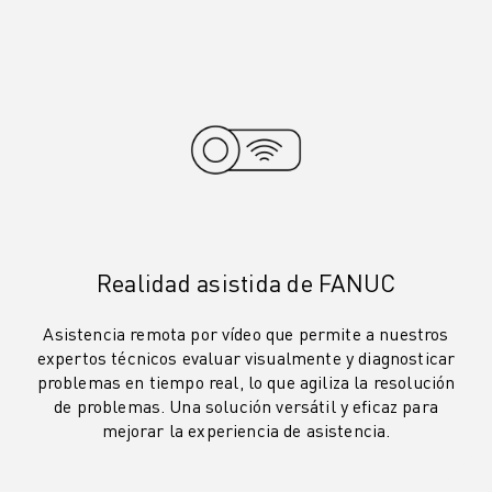
MANIPULACIÓN DE MATERIALES
PINTURA
PALETIZADO
SOLDADURA POR PUNTOS
INSPECCIÓN VISUAL
CORTE POR HILO EDM
CASOS PRÁCTICOS
ATENCIÓN AL CLIENTE
ATENCIÓN AL CLIENTE
FANUC PLANS
Realidad asistida de FANUC
CAMPO Y MANTENIMIENTO
ASISTENCIA TÉCNICA A DISTANCIA
Asistencia remota por vídeo que permite a nuestros
expertos técnicos evaluar visualmente y diagnosticar
PIEZAS DE RECAMBIO
problemas en tiempo real, lo que agiliza la resolución
REMANUFACTURING
de problemas. Una solución versátil y eficaz para
HERRAMIENTAS DE SERVICIO DIGITAL
mejorar la experiencia de asistencia.
E- STORE
CENTRO DE DESCARGAS " MYFANUC