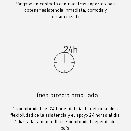
Póngase en contacto con nuestros expertos para
VEHÍCULOS ELÉCTRICOS
obtener asistencia inmediata, cómoda y
ELECTRÓNICA
personalizada.
ALIMENTACIÓN Y BEBIDAS
MÉDICO
PLÁSTICOS
ALMACENAMIENTO, LOGÍSTICA, CORREOS Y PAQUETERÍA
APLICACIONES
TODAS LAS APLICACIONES
MECANIZADO EN 5 EJES
SOLDADURA POR ARCO
MONTAJE
RECTIFICADO CNC
Línea directa ampliada
FRESADO CNC
TORNEADO CNC
Disponibilidad las 24 horas del día: benefíciese de la
TALADRADO Y ROSCADO DE ALTA VELOCIDAD
flexibilidad de la asistencia y el apoyo 24 horas al día,
MOLDEO POR INYECCIÓN
7 días a la semana. (La disponibilidad depende del
país)
MÁQUINAS