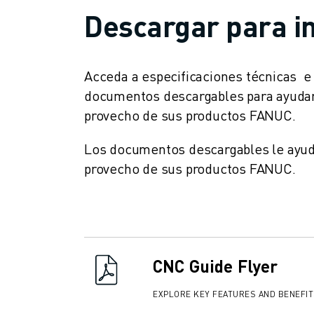
ÚNASE A NOSOTROS " PORTAL DE EMPLEO
Descargar para i
CONTACTAR
CONTACTE
UBICACIONES
Acceda a especificaciones técnicas e 
IMPRINT
documentos descargables para ayudarl
provecho de sus productos FANUC.
Los documentos descargables le ayuda
provecho de sus productos FANUC.
CNC Guide Flyer
EXPLORE KEY FEATURES AND BENEFI