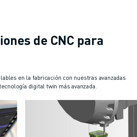
iones de CNC para
alables en la fabricación con nuestras avanzadas
CIA DE LA PRODUCCIÓN (IOT)
ecnología digital twin más avanzada.