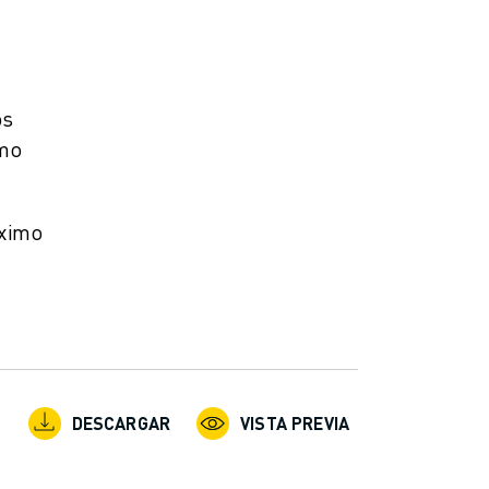
os
imo
áximo
DESCARGAR
VISTA PREVIA