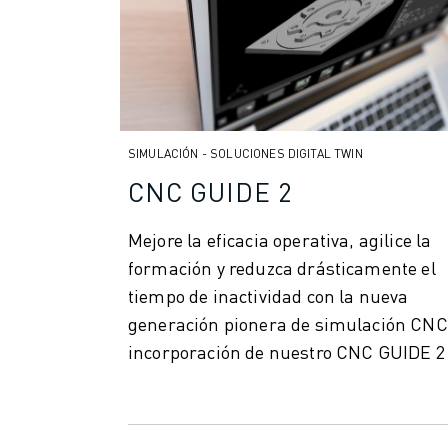
VEHÍCULOS ELÉCTRICOS
ELECTRÓNICA
ALIMENTACIÓN Y BEBIDAS
MÉDICO
PLÁSTICOS
ALMACENAMIENTO, LOGÍSTICA, CORREOS Y PAQUETERÍA
SIMULACIÓN - SOLUCIONES DIGITAL TWIN
APLICACIONES
CNC GUIDE 2
TODAS LAS APLICACIONES
MECANIZADO EN 5 EJES
Mejore la eficacia operativa, agilice la
SOLDADURA POR ARCO
formación y reduzca drásticamente el
MONTAJE
tiempo de inactividad con la nueva
RECTIFICADO CNC
generación pionera de simulación CNC. 
FRESADO CNC
incorporación de nuestro CNC GUIDE 2 a
TORNEADO CNC
TALADRADO Y ROSCADO DE ALTA VELOCIDAD
MOLDEO POR INYECCIÓN
MÁQUINAS