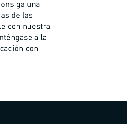
Consiga una
ias de las
le con nuestra
nténgase a la
icación con
.