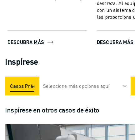
destreza. Al equipa
la producción sea más rápida,...
con un sistema de v
les proporciona un
"coordinación ojo-
a...
DESCUBRA MÁS
DESCUBRA MÁS
Inspírese
Casos Prácticos
Seleccione más opciones aquí
Industrias
Vídeos
Inspírese en otros casos de éxito