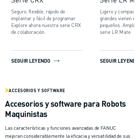
ÚNASE A NOSOTROS " PORTAL DE EMPLEO
CONTACTAR
Seguro, flexible, rápido de
Ligero y compacto
CONTACTE
implantar y fácil de programar.
grandes vienen en
Explore ahora nuestra serie CRX
pequeños. Amplíe 
UBICACIONES
de colaboración.
serie LR Mate.
IMPRINT
SEGUIR LEYENDO
SEGUIR LEYEND
ACCESORIOS Y SOFTWARE
Accesorios y software para Robots
Maquinistas
Las características y funciones avanzadas de FANUC
mejoran considerablemente la eficacia y versatilidad de sus