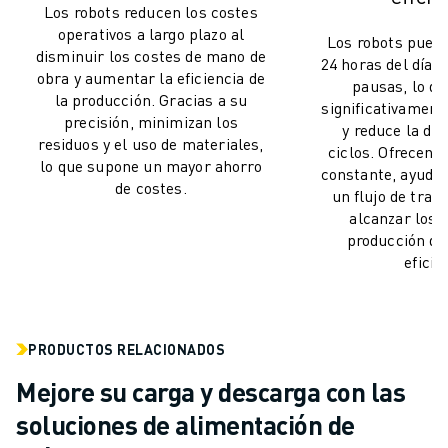
Los robots reducen los costes
MANIPULACIÓN DE MATERIALES
operativos a largo plazo al
PINTURA
Los robots puede
disminuir los costes de mano de
24 horas del día s
PALETIZADO
obra y aumentar la eficiencia de
pausas, lo q
SOLDADURA POR PUNTOS
la producción. Gracias a su
significativament
INSPECCIÓN VISUAL
precisión, minimizan los
y reduce la dur
residuos y el uso de materiales,
CORTE POR HILO EDM
ciclos. Ofrecen 
lo que supone un mayor ahorro
CASOS PRÁCTICOS
constante, ayuda
de costes.
un flujo de traba
ATENCIÓN AL CLIENTE
alcanzar los o
ATENCIÓN AL CLIENTE
producción d
FANUC PLANS
eficie
CAMPO Y MANTENIMIENTO
ASISTENCIA TÉCNICA A DISTANCIA
PIEZAS DE RECAMBIO
PRODUCTOS RELACIONADOS
REMANUFACTURING
HERRAMIENTAS DE SERVICIO DIGITAL
Mejore su carga y descarga con las
E- STORE
soluciones de alimentación de
CENTRO DE DESCARGAS " MYFANUC