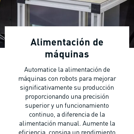
ROBOTS INDUSTRIALES
ROBOTS COLABORATIVOS
GAMA DE ROBOTS
CONTROLADORES DE ROBOTS
ACCESORIOS PARA ROBOTS
Alimentación de
SOFTWARE PARA ROBOTS
SOFTWARE DE SIMULACIÓN
máquinas
ROBOTS EDUCATIVOS
AUTOMATIZACIÓN ROBÓTICA
Automatice la alimentación de
ROBOTS DE SOLDADURA POR ARCO
máquinas con robots para mejorar
ROBOTS ARTICULADOS
significativamente su producción
SERIE ARC MATE
proporcionando una precisión
SERIE M-900
superior y un funcionamiento
ROBOTS DELTA
ROBOTS PARA ALIMENTOS Y SALAS BLANCAS
continuo, a diferencia de la
ROBOTS DE PINTURA
alimentación manual. Aumente la
ROBOTS PARA PALETIZADO
eficiencia, consiga un rendimiento