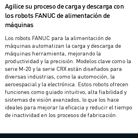
MANTENIMIENTO PREVENTIVO DE ROBOSHOT
Agilice su proceso de carga y descarga con
COSTE TOTAL DE PROPIEDAD DE ROBOSHOT
los robots FANUC de alimentación de
MÁQUINAS DE ELECTROEROSIÓN POR HILO
máquinas
MÁQUINAS DE CORTE POR ELECTROEROSIÓN DE HILO ROBOCUT
HARDWARE DE ROBOCUT
Los robots FANUC para la alimentación de
SOFTWARE DE ROBOCUT
máquinas automatizan la carga y descarga de
MANTENIMIENTO PREVENTIVO DE ROBOCUT
máquinas herramienta, mejorando la
SOSTENIBILIDAD DE ROBOCUT
productividad y la precisión. Modelos clave como la
SOLUCIONES IIOT
serie M-20 y la serie CRX están diseñados para
SOLUCIONES PARA FÁBRICAS INTELIGENTES
diversas industrias, como la automoción, la
SOLUCIONES DE FÁBRICA INTELIGENTE PARA AUMENTAR LA EFICIEN
aeroespacial y la electrónica. Estos robots ofrecen
REGISTRO DE PRODUCTOS " PORTAL FANUC
funciones como guiado intuitivo, alta fiabilidad y
CASOS PRÁCTICOS
sistemas de visión avanzados, lo que los hace
SOLUCIONES
ideales para mejorar la eficacia y reducir el tiempo
INDUSTRIAS
de inactividad en los procesos de fabricación.
TODAS LAS INDUSTRIAS
AEROESPACIAL
AUTOMOCIÓN