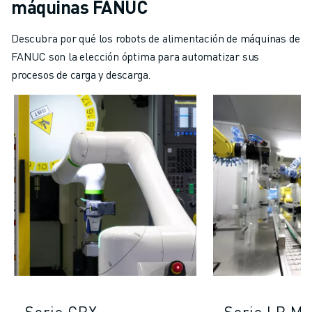
máquinas FANUC
FORMACIÓN Y EDUCACIÓN
FANUC ACADEMY
Descubra por qué los robots de alimentación de máquinas de
SOLUCIONES PARA LA INDUSTRIA
FANUC son la elección óptima para automatizar sus
SOLUCIONES EDUCATIVAS
procesos de carga y descarga.
WORLDSKILLS Y JÓVENES TALENTOS
EVENTOS EDUCATIVOS
NOTICIAS Y MEDIOS DE COMUNICACIÓN
NOTICIAS Y MEDIOS DE COMUNICACIÓN
EVENTOS
EVENTOS EDUCATIVOS
SOBRE FANUC
SOBRE FANUC
FANUC EN EUROPA
NUESTRAS SEDES
SOSTENIBILIDAD
CARRERA PROFESIONAL
DÉ FORMA A SU FUTURO CON FANUC
Serie CRX
Serie LR Ma