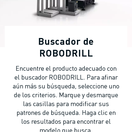
ROBOTS INDUSTRIALES
ROBOTS COLABORATIVOS
GAMA DE ROBOTS
CONTROLADORES DE ROBOTS
ACCESORIOS PARA ROBOTS
Buscador de
SOFTWARE PARA ROBOTS
SOFTWARE DE SIMULACIÓN
ROBODRILL
ROBOTS EDUCATIVOS
AUTOMATIZACIÓN ROBÓTICA
Encuentre el producto adecuado con
ROBOTS DE SOLDADURA POR ARCO
el buscador ROBODRILL. Para afinar
ROBOTS ARTICULADOS
aún más su búsqueda, seleccione uno
SERIE ARC MATE
de los criterios. Marque y desmarque
SERIE M-900
las casillas para modificar sus
ROBOTS DELTA
ROBOTS PARA ALIMENTOS Y SALAS BLANCAS
patrones de búsqueda. Haga clic en
ROBOTS DE PINTURA
los resultados para encontrar el
ROBOTS PARA PALETIZADO
modelo que busca.