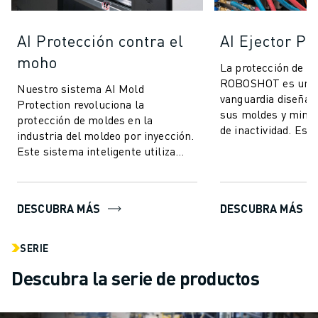
AI Protección contra el
AI Ejector Pr
moho
La protección de ey
ROBOSHOT es un s
Nuestro sistema AI Mold
vanguardia diseñad
Protection revoluciona la
sus moldes y minim
protección de moldes en la
de inactividad. Est
industria del moldeo por inyección.
tecnología utiliza e
Este sistema inteligente utiliza
pa...
tecnología avanzada de control de
par para ofrecer ...
DESCUBRA MÁS
DESCUBRA MÁS
SERIE
Descubra la serie de productos