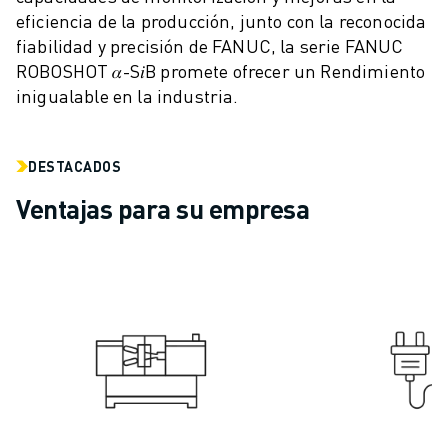
eficiencia de la producción, junto con la reconocida
VEHÍCULOS ELÉCTRICOS
fiabilidad y precisión de FANUC, la serie FANUC
ELECTRÓNICA
ROBOSHOT 𝛼-S𝑖B promete ofrecer un Rendimiento
ALIMENTACIÓN Y BEBIDAS
inigualable en la industria.
MÉDICO
PLÁSTICOS
ALMACENAMIENTO, LOGÍSTICA, CORREOS Y PAQUETERÍA
DESTACADOS
APLICACIONES
Ventajas para su empresa
TODAS LAS APLICACIONES
MECANIZADO EN 5 EJES
SOLDADURA POR ARCO
MONTAJE
RECTIFICADO CNC
FRESADO CNC
TORNEADO CNC
TALADRADO Y ROSCADO DE ALTA VELOCIDAD
MOLDEO POR INYECCIÓN
MÁQUINAS