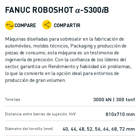
ROBOTS INDUSTRIALES
FANUC ROBOSHOT 𝛼-S300𝑖B
ROBOTS COLABORATIVOS
GAMA DE ROBOTS
COMPARE
COMPARTIR
CONTROLADORES DE ROBOTS
ACCESORIOS PARA ROBOTS
Máquinas diseñadas para sobresalir en la fabricación de
SOFTWARE PARA ROBOTS
automóviles, moldes técnicos, Packaging y producción de
piezas de consumo, esta máquina es un testimonio de
SOFTWARE DE SIMULACIÓN
ingeniería de precisión. Con la confianza de los líderes del
ROBOTS EDUCATIVOS
sector, garantiza un Rendimiento y fiabilidad sin problemas,
AUTOMATIZACIÓN ROBÓTICA
lo que la convierte en la opción ideal para entornos de
ROBOTS DE SOLDADURA POR ARCO
producción de gran volumen.
ROBOTS ARTICULADOS
SERIE ARC MATE
3000 kN | 300 tonf
Tonelaje
SERIE M-900
ROBOTS DELTA
810x710 mm
Distancia entre barras de sujeción, H×V
ROBOTS PARA ALIMENTOS Y SALAS BLANCAS
ROBOTS DE PINTURA
40, 44, 48, 52, 56, 64, 68, 72 mm
Diámetro del tornillo (mm)
ROBOTS PARA PALETIZADO