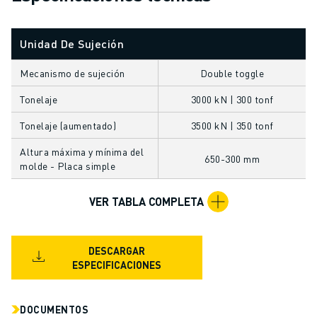
FORMACIÓN Y EDUCACIÓN
FANUC ACADEMY
Unidad De Sujeción
SOLUCIONES PARA LA INDUSTRIA
SOLUCIONES EDUCATIVAS
Mecanismo de sujeción
Double toggle
WORLDSKILLS Y JÓVENES TALENTOS
EVENTOS EDUCATIVOS
Tonelaje
3000 kN | 300 tonf
NOTICIAS Y MEDIOS DE COMUNICACIÓN
Tonelaje (aumentado)
3500 kN | 350 tonf
NOTICIAS Y MEDIOS DE COMUNICACIÓN
Altura máxima y mínima del
EVENTOS
650-300 mm
molde - Placa simple
EVENTOS EDUCATIVOS
SOBRE FANUC
VER TABLA COMPLETA
SOBRE FANUC
FANUC EN EUROPA
NUESTRAS SEDES
DESCARGAR
SOSTENIBILIDAD
ESPECIFICACIONES
CARRERA PROFESIONAL
DÉ FORMA A SU FUTURO CON FANUC
DOCUMENTOS