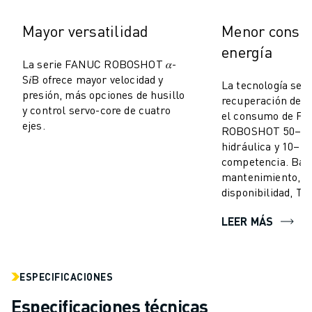
MANIPULACIÓN DE MATERIALES
Mayor versatilidad
Menor consu
PINTURA
PALETIZADO
energía
La serie FANUC ROBOSHOT 𝛼-
SOLDADURA POR PUNTOS
S𝑖B ofrece mayor velocidad y
INSPECCIÓN VISUAL
La tecnología ser
presión, más opciones de husillo
recuperación de e
CORTE POR HILO EDM
y control servo-core de cuatro
el consumo de F
CASOS PRÁCTICOS
ejes.
ROBOSHOT 50–70
ATENCIÓN AL CLIENTE
hidráulica y 10–1
ATENCIÓN AL CLIENTE
competencia. Baj
FANUC PLANS
mantenimiento, al
disponibilidad, TC
CAMPO Y MANTENIMIENTO
ASISTENCIA TÉCNICA A DISTANCIA
LEER MÁS
PIEZAS DE RECAMBIO
REMANUFACTURING
HERRAMIENTAS DE SERVICIO DIGITAL
ESPECIFICACIONES
E- STORE
CENTRO DE DESCARGAS " MYFANUC
Especificaciones técnicas