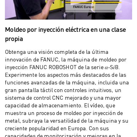
MANTENIMIENTO PREVENTIVO DE ROBOSHOT
COSTE TOTAL DE PROPIEDAD DE ROBOSHOT
MÁQUINAS DE ELECTROEROSIÓN POR HILO
MÁQUINAS DE CORTE POR ELECTROEROSIÓN DE HILO ROBOCUT
Moldeo por inyección eléctrica en una clase
HARDWARE DE ROBOCUT
propia
SOFTWARE DE ROBOCUT
MANTENIMIENTO PREVENTIVO DE ROBOCUT
Obtenga una visión completa de la última
SOSTENIBILIDAD DE ROBOCUT
innovación de FANUC, la máquina de moldeo por
SOLUCIONES IIOT
inyección FANUC ROBOSHOT de la serie 𝛼-S𝑖B.
SOLUCIONES PARA FÁBRICAS INTELIGENTES
Experimente los aspectos más destacados de las
SOLUCIONES DE FÁBRICA INTELIGENTE PARA AUMENTAR LA EFICIEN
funciones avanzadas de la máquina, incluida una
REGISTRO DE PRODUCTOS " PORTAL FANUC
gran pantalla táctil con controles intuitivos, un
CASOS PRÁCTICOS
sistema de control CNC mejorado y una mayor
SOLUCIONES
capacidad de almacenamiento. El vídeo, que
INDUSTRIAS
muestra un proceso de moldeo por inyección de
TODAS LAS INDUSTRIAS
metal, subraya la versatilidad de la máquina y su
AEROESPACIAL
creciente popularidad en Europa. Con sus
capacidades de monitorización y mejoras en la
AUTOMOCIÓN