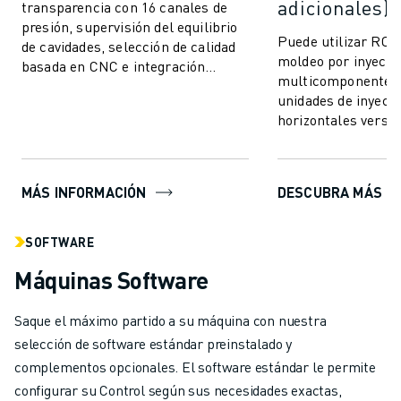
adicionales)
transparencia con 16 canales de
presión, supervisión del equilibrio
Puede utilizar RO
de cavidades, selección de calidad
moldeo por inyecci
basada en CNC e integración
multicomponente 
perfecta. Comuníquese y conéctese
unidades de inyecci
a cualquie...
horizontales versáti
integrar. Esta avan
moldeo le p...
MÁS INFORMACIÓN
DESCUBRA MÁS
SOFTWARE
Máquinas Software
Saque el máximo partido a su máquina con nuestra
selección de software estándar preinstalado y
complementos opcionales. El software estándar le permite
configurar su Control según sus necesidades exactas,