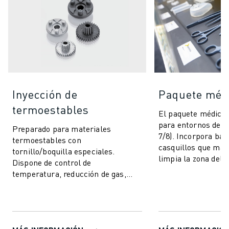
Inyección de
Paquete méd
termoestables
El paquete médico 
para entornos de s
Preparado para materiales
7/8). Incorpora bar
termoestables con
casquillos que ma
tornillo/boquilla especiales.
limpia la zona del 
Dispone de control de
control de proceso
temperatura, reducción de gas,
funciones previas e incluye
funciones de inteligencia artificial
para ...