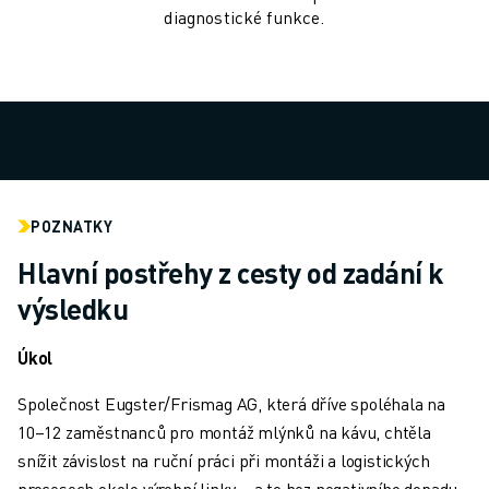
MANIPULACE S MATERIÁLEM
diagnostické funkce.
LAKOVÁNÍ
PALETIZACE
BODOVÉ SVAŘOVÁNÍ
KONTROLA POMOCÍ STROJOVÉHO VIDĚNÍ
ŘEZÁNÍ DRÁTŮ EDM
PŘÍPADOVÉ STUDIE
ZÁKAZNICKÝ SERVIS
POZNATKY
PÉČE O ZÁKAZNÍKY
Hlavní postřehy z cesty od zadání k
PLÁNY SPOLEČNOSTI FANUC
SERVIS A ÚDRŽBA
výsledku
VZDÁLENÁ TECHNICKÁ PODPORA
NÁHRADNÍ DÍLY
Úkol
RENOVACE
Společnost Eugster/Frismag AG, která dříve spoléhala na
NÁSTROJE DIGITÁLNÍCH SLUŽEB
10–12 zaměstnanců pro montáž mlýnků na kávu, chtěla
E-OBCHOD
snížit závislost na ruční práci při montáži a logistických
KE STAŽENÍ " MYFANUC
procesech okolo výrobní linky – a to bez negativního dopadu