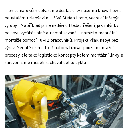
„Těmto nárokům dokážeme dostát díky našemu know-how a
neustálému zlepšování,“ říká Stefan Lorch, vedoucí inženýr
výroby. „Například jsme nedávno hledali řešení, jak mlýnky
na kávu vyrábět plně automatizovaně – namísto manuální
montáže pomocí 10–12 pracovníků. Projekt však nebyl bez
výzev. Nechtěli jsme totiž automatizovat pouze montážní
procesy, ale také logistické koncepty kolem montážní linky, a
zároveň jsme museli zachovat délku cyklu.“