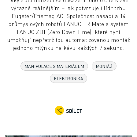
PRŮMYSLOVÉ ROBOTY
výrazně reálnějším – jak potvrzuje i lídr trhu
KOLABORATIVNÍ ROBOTY
Eugster/Frismag AG. Společnost nasadila 14
ROZSAH ROBOTIKY
průmyslových robotů FANUC LR Mate a systém
ŘÍDICÍ JEDNOTKY ROBOTŮ
FANUC ZDT (Zero Down Time), které nyní
PŘÍSLUŠENSTVÍ ROBOTŮ
umožňují nepřetržitou automatizovanou montáž
ROBOTICKÝ SOFTWARE
jednoho mlýnku na kávu každých 7 sekund.
SIMULAČNÍ SOFTWARE
PRODUKTY PRO VZDĚLÁVACÍ ROBOTIKU
MANIPULACE S MATERIÁLEM
MONTÁŽ
AUTOMATIZACE ROBOTŮ
ROBOTY PRO SVAŘOVÁNÍ ELEKTRICKÝM OBLOUKEM
ELEKTRONIKA
KLOUBOVÉ ROBOTY
ŘADA ARC MATE
ŘADA M-900
DELTA ROBOTY
SDÍLET
ROBOTY PRO POTRAVINÁŘSTVÍ A ČISTÉ PROSTORY
LAKOVACÍ ROBOTY
PALETIZAČNÍ ROBOTY