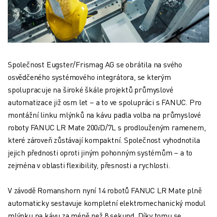
Společnost Eugster/Frismag AG se obrátila na svého
osvědčeného systémového integrátora, se kterým
spolupracuje na široké škále projektů průmyslové
automatizace již osm let – a to ve spolupráci s FANUC. Pro
montážní linku mlýnků na kávu padla volba na průmyslové
roboty FANUC LR Mate 200𝑖D/7L s prodlouženým ramenem,
které zároveň zůstávají kompaktní. Společnost vyhodnotila
jejich přednosti oproti jiným pohonným systémům – a to
zejména v oblasti flexibility, přesnosti a rychlosti.
V závodě Romanshorn nyní 14 robotů FANUC LR Mate plně
automaticky sestavuje kompletní elektromechanický modul
mlýnku na kávu za méně než 8 sekund. Díky tomu se