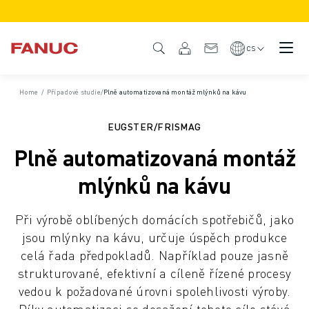
PRODUKTY
PŘEHLED PRODUKTŮ
CS
CNC & POHONY
VYHLEDÁVAČ CNC
Home
/
Případové studie
/
Plně automatizovaná montáž mlýnků na kávu
CNC SYSTÉMY
POHONNÉ SYSTÉMY
EUGSTER/FRISMAG
SYSTÉM I/O
Plně automatizovaná montáž
FUNKCE/MOŽNOSTI CNC
PŘIZPŮSOBENÍ
mlýnků na kávu
SIMULACE - DIGITÁLNÍ DVOJČE
UDRŽITELNOST CNC
Při výrobě oblíbených domácích spotřebičů, jako
VZDĚLÁVACÍ PRODUKTY CNC
jsou mlýnky na kávu, určuje úspěch produkce
RETROFIT ŘEŠENÍ
celá řada předpokladů. Například pouze jasně
POKROČILÉ MODELY CNC
strukturované, efektivní a cíleně řízené procesy
ROBOTY
vedou k požadované úrovni spolehlivosti výroby.
VYHLEDÁVAČ ROBOTŮ
Díky automatizaci se dosažení tohoto cíle stává