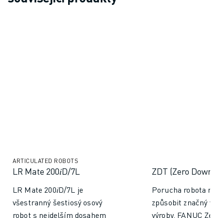
ARTICULATED ROBOTS
LR Mate 200𝑖D/7L
ZDT (Zero Down 
LR Mate 200𝑖D/7L je
Porucha robota m
všestranný šestiosý osový
způsobit značný v
robot s nejdelším dosahem
výroby. FANUC Ze