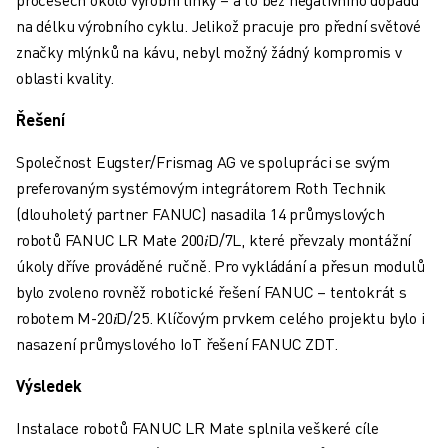
ŠKOLENÍ A VZDĚLÁVÁNÍ
na délku výrobního cyklu. Jelikož pracuje pro přední světové
AKADEMIE FANUC
značky mlýnků na kávu, nebyl možný žádný kompromis v
ŘEŠENÍ PRO PRŮMYSLOVÁ ODVĚTVÍ
oblasti kvality.
ŘEŠENÍ PRO VZDĚLÁVÁNÍ
WORLDSKILLS & YOUNG TALENTS
Řešení
VZDĚLÁVACÍ AKCE
Společnost Eugster/Frismag AG ve spolupráci se svým
NOVINKY A UDÁLOSTI
preferovaným systémovým integrátorem Roth Technik
NOVINKY A UDÁLOSTI
(dlouholetý partner FANUC) nasadila 14 průmyslových
UDÁLOSTI
robotů FANUC LR Mate 200𝑖D/7L, které převzaly montážní
VZDĚLÁVACÍ AKCE
úkoly dříve prováděné ručně. Pro vykládání a přesun modulů
O SPOLEČNOSTI FANUC
bylo zvoleno rovněž robotické řešení FANUC – tentokrát s
O SPOLEČNOSTI FANUC
robotem M-20𝑖D/25. Klíčovým prvkem celého projektu bylo i
FANUC V EVROPĚ
nasazení průmyslového IoT řešení FANUC ZDT.
NAŠE POBOČKY
UDRŽITELNOST
Výsledek
KONTAKT
KONTAKT
Instalace robotů FANUC LR Mate splnila veškeré cíle