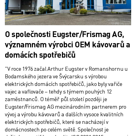
O společnosti Eugster/Frismag AG,
významném výrobci OEM kávovarů a
domácích spotřebičů
"V roce 1976 začal Arthur Eugster v Romanshornu u 
Bodamského jezera ve Švýcarsku s výrobou 
elektrických domácích spotřebičů, jako byly vařiče 
vajec a vaflovače – tehdy s týmem pouhých 12 
zaměstnanců. O téměř půl století později je 
Eugster/Frismag AG mezinárodním partnerem pro 
vývoj a výrobu kávovarů a dalších vysoce kvalitních 
elektrických spotřebičů, které se nacházejí v 
domácnostech po celém světě. Společnost je 