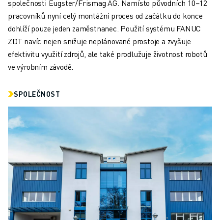
LOKALITY
společnosti Eugster/Frismag AG. Namísto původních 10–12
OTISK
pracovníků nyní celý montážní proces od začátku do konce
dohlíží pouze jeden zaměstnanec. Použití systému FANUC
ZDT navíc nejen snižuje neplánované prostoje a zvyšuje
efektivitu využití zdrojů, ale také prodlužuje životnost robotů
ve výrobním závodě.
SPOLEČNOST