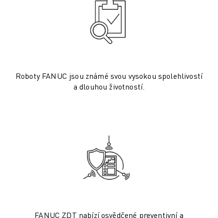
ELEKTRICKÁ VOZIDLA
ELEKTRONIKA
POTRAVINÁŘSKÝ PRŮMYSL
ZDRAVOTNICTVÍ
PLASTY
SKLADOVÁNÍ, LOGISTIKA, POŠTA A ZÁSILKY
Roboty FANUC jsou známé svou vysokou spolehlivostí
APLIKACE
a dlouhou životností.
VŠECHNY APLIKACE
5OSÉ OBRÁBĚNÍ
OBLOUKOVÉ SVAŘOVÁNÍ
MONTÁŽ
CNC BROUŠENÍ
CNC FRÉZOVÁNÍ
CNC SOUSTRUŽENÍ
VYSOKORYCHLOSTNÍ VRTÁNÍ A ZÁVITOVÁNÍ
VSTŘIKOVÁNÍ PLASTŮ
OBSLUHA STROJŮ
FANUC ZDT nabízí osvědčené preventivní a