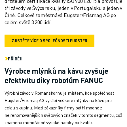
držitelem certifikace kvality ISO 9001:2015 a provozuje 
tři závody ve Švýcarsku, jeden v Portugalsku a jeden v 
Číně. Celkově zaměstnává Eugster/Frismag AG po 
celém světě 3 200 lidí.
ZJISTĚTE VÍCE O SPOLEČNOSTI EUGSTER
PŘÍBĚH
Výrobce mlýnků na kávu zvyšuje
efektivitu díky robotům FANUC
Výrobní závod v Romanshornu je místem, kde společnost
Eugster/Frismag AG vyrábí veškeré mlýnky na kávu pro
celou skupinu. Mezi zákazníky firmy patří mnohé z
nejrenomovanějších světových značek v tomto segmentu, což
znamená mimořádně vysoké nároky na kvalitu.