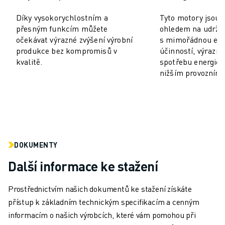
PREVENTIVNÍ ÚDRŽBA ROBOSHOT
CELKOVÉ NÁKLADY NA PROVOZ A VLASTNICTVÍ ROBOSHOT
Díky vysokorychlostním a
Tyto motory jsou 
DRÁTOVÉ ELEKTROEROZIVNÍ OBRÁBĚNÍ
přesným funkcím můžete
ohledem na udržit
očekávat výrazné zvýšení výrobní
s mimořádnou ene
DRÁTOVÉ ELEKTROEROZIVNÍ OBRÁBĚNÍ ROBOCUT
produkce bez kompromisů v
účinností, výrazně
ROBOCUT HARDWARE
kvalitě.
spotřebu energie a
ROBOCUT SOFTWARE
nižším provozním
PREVENTIVNÍ ÚDRŽBA ROBOCUT
UDRŽITELNOST ROBOCUT
ŘEŠENÍ IIOT
CHYTRÁ TOVÁRNÍ ŘEŠENÍ
CHYTRÁ TOVÁRNÍ ŘEŠENÍ PRO ZVÝŠENÍ EFEKTIVITY VÝROBY (IOT)
REGISTRACE PRODUKTU " PORTÁL FANUC
DOKUMENTY
PŘÍPADOVÉ STUDIE
Další informace ke stažení
ŘEŠENÍ
ODVĚTVÍ
Prostřednictvím našich dokumentů ke stažení získáte
ODVĚTVÍ
přístup k základním technickým specifikacím a cenným
LETECTVÍ
informacím o našich výrobcích, které vám pomohou při
AUTOMOBILOVÝ PRŮMYSL