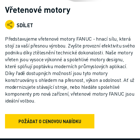
PRŮMYSLOVÉ ROBOTY
Vřetenové motory
KOLABORATIVNÍ ROBOTY
ROZSAH ROBOTIKY
SDÍLET
ŘÍDICÍ JEDNOTKY ROBOTŮ
PŘÍSLUŠENSTVÍ ROBOTŮ
Představujeme vřetenové motory FANUC - hnací sílu, která
ROBOTICKÝ SOFTWARE
stojí za vaší přesnou výrobou. Zvyšte provozní efektivitu svého
podniku díky ztělesnění technické dokonalosti. Naše motory
SIMULAČNÍ SOFTWARE
vřeten jsou vysoce výkonné a spolehlivé motory designu,
PRODUKTY PRO VZDĚLÁVACÍ ROBOTIKU
které splňují poptávku moderních průmyslových aplikací.
AUTOMATIZACE ROBOTŮ
Díky řadě dostupných možností jsou tyto motory
ROBOTY PRO SVAŘOVÁNÍ ELEKTRICKÝM OBLOUKEM
konstruovány s ohledem na přesnost, výkon a odolnost. Ať už
KLOUBOVÉ ROBOTY
modernizujete stávající stroje, nebo hledáte spolehlivé
ŘADA ARC MATE
komponenty pro nová zařízení, vřetenové motory FANUC jsou
ideální volbou.
ŘADA M-900
DELTA ROBOTY
ROBOTY PRO POTRAVINÁŘSTVÍ A ČISTÉ PROSTORY
POŽÁDAT O CENOVOU NABÍDKU
LAKOVACÍ ROBOTY
PALETIZAČNÍ ROBOTY