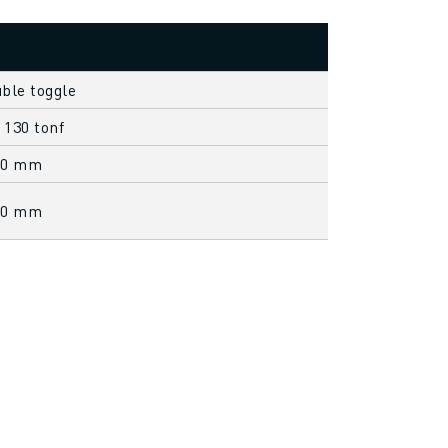
uble toggle
 130 tonf
00 mm
00 mm