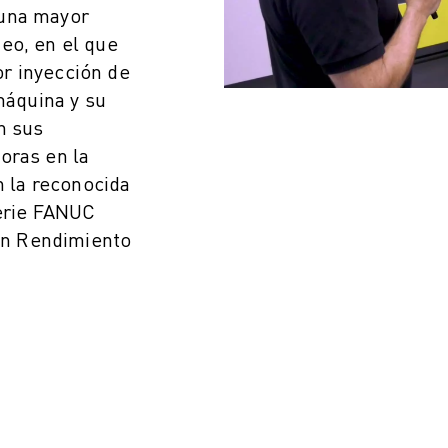
 una mayor
eo, en el que
r inyección de
máquina y su
n sus
oras en la
n la reconocida
serie FANUC
un Rendimiento
CIA DE LA PRODUCCIÓN (IOT)