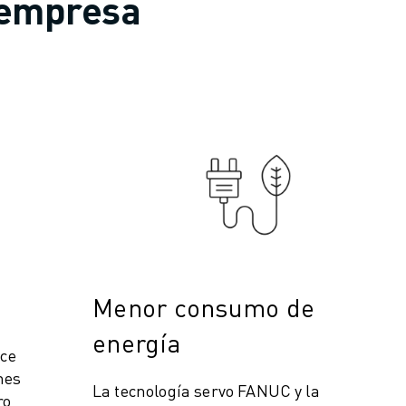
 empresa
Menor consumo de
energía
ece
nes
La tecnología servo FANUC y la
ro