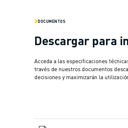
ÚNASE A NOSOTROS " PORTAL DE EMPLEO
CONTACTAR
CONTACTE
DOCUMENTOS
UBICACIONES
IMPRINT
Descargar para i
Acceda a las especificaciones técnica
través de nuestros documentos descar
decisiones y maximizarán la utilizaci