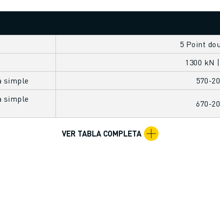
5 Point do
1300 kN |
a simple
570-2
a simple
670-2
VER TABLA COMPLETA