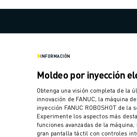
ROBOTS SCARA
CENTROS DE MECANIZADO CNC COMPACTOS
BUSCADOR ROBODRILL
CENTROS DE MECANIZADO CNC COMPACTOS ROBODRILL
HARDWARE DE ROBODRILL
SOFTWARE DE ROBODRILL
MANTENIMIENTO PREVENTIVO ROBODRILL
INFORMACIÓN
SOSTENIBILIDAD DE ROBODRILL
ROBODRILL ROBOT PACKAGE
Moldeo por inyección el
PAQUETE EDUCATIVO ROBODRILL
MÁQUINAS DE MOLDEO POR INYECCIÓN ELÉCTRICAS
Obtenga una visión completa de la ú
BUSCADOR DE ROBOSHOT
MÁQUINAS DE MOLDEO POR INYECCIÓN ELÉCTRICA ROBOSHOT
innovación de FANUC, la máquina d
HARDWARE DE ROBOSHOT
inyección FANUC ROBOSHOT de la ser
SOFTWARE DE ROBOSHOT
Experimente los aspectos más desta
SOSTENIBILIDAD DE ROBOSHOT
funciones avanzadas de la máquina, 
ROBOSHOT ROBOT PACKAGE
gran pantalla táctil con controles int