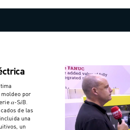
éctrica
ltima
e moldeo por
ie 𝛼-S𝑖B.
cados de las
incluida una
uitivos, un