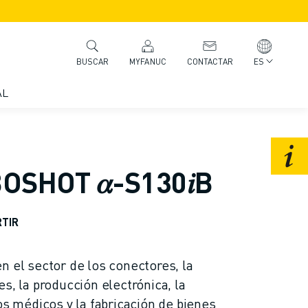
MYFANUC
CONTACTAR
ES
BUSCAR
AL
SHOT 𝛼-S130𝑖B
TIR
n el sector de los conectores, la
s, la producción electrónica, la
os médicos y la fabricación de bienes