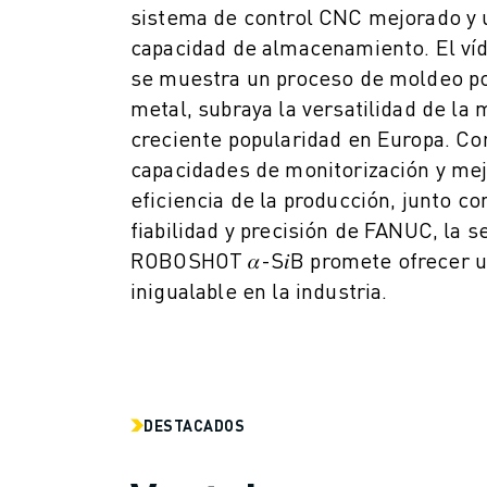
MANTENIMIENTO PREVENTIVO DE ROBOSHOT
sistema de control CNC mejorado y
COSTE TOTAL DE PROPIEDAD DE ROBOSHOT
capacidad de almacenamiento. El víd
MÁQUINAS DE ELECTROEROSIÓN POR HILO
se muestra un proceso de moldeo po
MÁQUINAS DE CORTE POR ELECTROEROSIÓN DE HILO ROBOCUT
metal, subraya la versatilidad de la 
HARDWARE DE ROBOCUT
creciente popularidad en Europa. Co
SOFTWARE DE ROBOCUT
capacidades de monitorización y mej
MANTENIMIENTO PREVENTIVO DE ROBOCUT
eficiencia de la producción, junto co
SOSTENIBILIDAD DE ROBOCUT
fiabilidad y precisión de FANUC, la 
SOLUCIONES IIOT
SOLUCIONES PARA FÁBRICAS INTELIGENTES
ROBOSHOT 𝛼-S𝑖B promete ofrecer 
SOLUCIONES DE FÁBRICA INTELIGENTE PARA AUMENTAR LA EFICIEN
inigualable en la industria.
REGISTRO DE PRODUCTOS " PORTAL FANUC
CASOS PRÁCTICOS
SOLUCIONES
INDUSTRIAS
TODAS LAS INDUSTRIAS
DESTACADOS
AEROESPACIAL
AUTOMOCIÓN