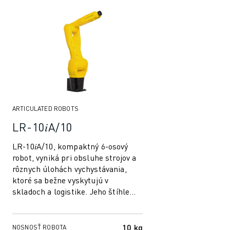
ELEKTRICKÉ VOZIDLÁ
ELEKTRONIKA
POTRAVINY A NÁPOJE
MEDICÍNSKE ODVETVIE
PLASTIKÁRSKY PRIEMYSEL
SKLADOVANIE, LOGISTIKA, POŠTA A BALÍKY
APLIKÁCIE
VŠETKY APLIKÁCIE
ARTICULATED ROBOTS
5-OSÉ OBRÁBANIE
LR-10𝑖A/10
OBLÚKOVÉ ZVÁRANIE
MONTÁŽ
LR-10𝑖A/10, kompaktný 6-osový
robot, vyniká pri obsluhe strojov a
CNC BRÚSENIE
rôznych úlohách vychystávania,
CNC FRÉZOVANIE
ktoré sa bežne vyskytujú v
CNC SÚSTRUŽENIE
skladoch a logistike. Jeho štíhle
VYSOKORÝCHLOSTNÉ VŔTANIE A REZANIE ZÁVITOV
rameno, ktoré je ideálne pre
VSTREKOVANIE
zariadenia...
OBSLUHA STROJA
10 kg
NOSNOSŤ ROBOTA