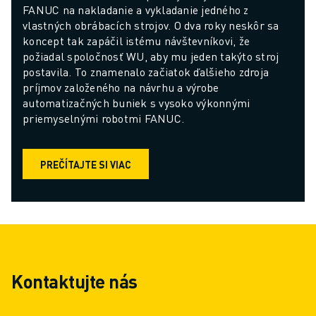
FANUC na nakladanie a vykladanie jedného z 
vlastných obrábacích strojov. O dva roky neskôr sa 
koncept tak zapáčil istému návštevníkovi, že 
požiadal spoločnosť WU, aby mu jeden takýto stroj 
postavila. To znamenalo začiatok ďalšieho zdroja 
príjmov založeného na návrhu a výrobe 
automatizačných buniek s vysoko výkonnými 
priemyselnými robotmi FANUC.
PREČÍTAJTE SI VIAC
Kontaktujte nás