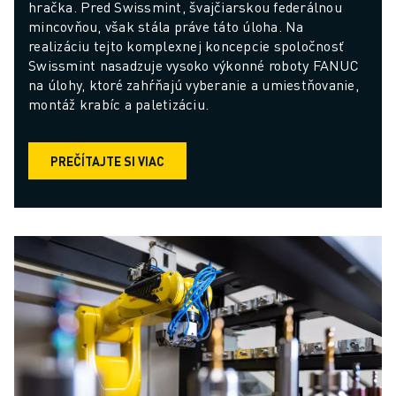
hračka. Pred Swissmint, švajčiarskou federálnou 
mincovňou, však stála práve táto úloha. Na 
realizáciu tejto komplexnej koncepcie spoločnosť 
Swissmint nasadzuje vysoko výkonné roboty FANUC 
na úlohy, ktoré zahŕňajú vyberanie a umiestňovanie, 
montáž krabíc a paletizáciu.
PREČÍTAJTE SI VIAC