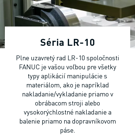
PRIEMYSELNÉ ROBOTY
KOLABORATÍVNE ROBOTY
ROZSAH ROBOTOV
OVLÁDAČE ROBOTOV - CONTROLLERY
PRÍSLUŠENSTVO K ROBOTOM
Séria LR-10
SOFTVÉR PRE ROBOTY
SIMULAČNÝ SOFTVÉR
Plne uzavretý rad LR-10 spoločnosti
ROBOTICKÉ VZDELÁVACIE BUNKY
FANUC je vašou voľbou pre všetky
ROBOTICKÁ AUTOMATIZÁCIA
ROBOTY PRE OBLÚKOVÉ ZVÁRANIE
typy aplikácií manipulácie s
KĹBOVÉ ROBOTY
materiálom, ako je napríklad
SÉRIA ARC MATE
nakladanie/vykladanie priamo v
SÉRIA M-900
obrábacom stroji alebo
DELTA ROBOTY
vysokorýchlostné nakladanie a
POTRAVINÁRSKE ROBOTY A ROBOTY PRE ČISTÉ PRIESTORY
balenie priamo na dopravníkovom
LAKOVACIE ROBOTY
páse.
PALETIZAČNÉ ROBOTY