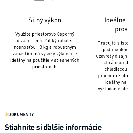
ŠKOLENIA A VZDELÁVANIE
FANUC AKADÉMIA
RIEŠENIA PRE PRIEMYSELNÉ ODVETVIA
Silný výkon
Ideálne p
RIEŠENIA PRE VZDELÁVANIE
prostr
Využite priestorovo úsporný
WORLDSKILLS & YOUNG TALENTS - SVETOVÉ SKÚSENOSTI & MLADÉ
dizajn. Tento ľahký robot s
VZDELÁVACIE PODUJATIA
Pracujte s istot
nosnosťou 13 kg a robustným
podmienkach.
SPRÁVY A MÉDIÁ
zápästím má vysoký výkon a je
uzavretý dizajn s
SPRÁVY A MÉDIÁ
ideálny na použitie v stiesnených
chráni pred s
PODUJATIA
priestoroch.
chladiacou k
VZDELÁVACIE PODUJATIA
prachom z obráb
O SPOLOČNOSTI FANUC
ideálny na na
O SPOLOČNOSTI FANUC
vykladanie obráb
FANUC V EURÓPE
NAŠE LOKALITY
UDRŽATEĽNOSŤ
DOKUMENTY
KARIÉRA
Stiahnite si ďalšie informácie
TVORTE SVOJU BUDÚCNOSŤ SO SPOLOČNOSŤOU FANUC