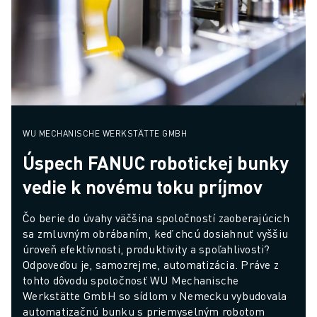
WU MECHANISCHE WERKSTÄTTE GMBH
Úspech FANUC robotickej bunky
vedie k novému toku príjmov
Čo berie do úvahy väčšina spoločností zaoberajúcich 
sa zmluvným obrábaním, keď chcú dosiahnuť vyššiu 
úroveň efektívnosti, produktivity a spoľahlivosti? 
Odpoveďou je, samozrejme, automatizácia. Práve z 
tohto dôvodu spoločnosť WU Mechanische 
Werkstätte GmbH so sídlom v Nemecku vybudovala 
automatizačnú bunku s priemyselným robotom 