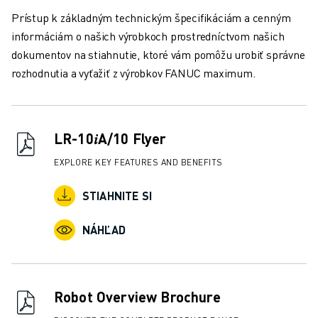
PRIDAJTE SA K NÁM » KARIÉRNY PORTÁL
Prístup k základným technickým špecifikáciám a cenným
KONTAKT
informáciám o našich výrobkoch prostredníctvom našich
KONTAKT
dokumentov na stiahnutie, ktoré vám pomôžu urobiť správne
LOKALITY
rozhodnutia a vyťažiť z výrobkov FANUC maximum.
IMPRESUM
LR-10𝑖A/10 Flyer
EXPLORE KEY FEATURES AND BENEFITS
STIAHNITE SI
NÁHĽAD
Robot Overview Brochure