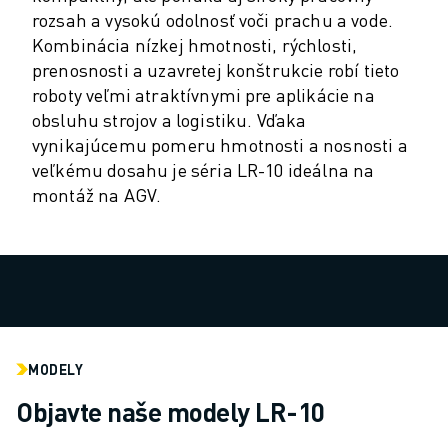
PREVENTÍVNA ÚDRŽBA ROBOSHOT
rozsah a vysokú odolnosť voči prachu a vode.
CELKOVÉ NÁKLADY NA ROBOSHOT
Kombinácia nízkej hmotnosti, rýchlosti,
STROJE NA ELEKTROEROZÍVNE OBRÁBANIE DRÔTOM
prenosnosti a uzavretej konštrukcie robí tieto
ROBOCUT ELEKTROEROZÍVNE OBRÁBANIE DRÔTOM
roboty veľmi atraktívnymi pre aplikácie na
ROBOCUT TECHNICKÉ VYBAVENIE
obsluhu strojov a logistiku. Vďaka
ROBOCUT SOFTVÉR
vynikajúcemu pomeru hmotnosti a nosnosti a
PREVENTÍVNA ÚDRŽBA ROBOCUT
veľkému dosahu je séria LR-10 ideálna na
UDRŽATEĽNOSŤ ROBOCUT
montáž na AGV.
RIEŠENIA IIOT
INTELIGENTNÉ TOVÁRENSKÉ RIEŠENIA
INTELIGENTNÉ TOVÁRENSKÉ RIEŠENIA NA ZVÝŠENIE EFEKTÍVNOSTI 
REGISTRÁCIA PRODUKTU » FANUC PORTAL
PRÍPADOVÉ ŠTÚDIE
RIEŠENIA
ODVETVIA
MODELY
VŠETKY ODVETVIA
Objavte naše modely LR-10
LETECKÝ PRIEMYSEL
AUTOMOBILOVÝ PRIEMYSEL