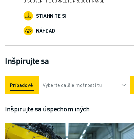
DISCOVER THE COMPLETE PRODUCT RANGE
STIAHNITE SI
NÁHĽAD
Inšpirujte sa
Prípadové Štúdie
Vyberte ďalšie možnosti tu
Aplikácie
Odvetvia
Inšpirujte sa úspechom iných