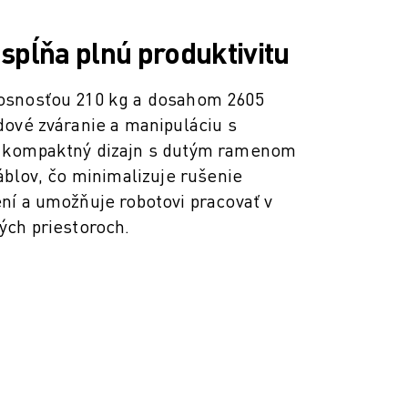
spĺňa plnú produktivitu
osnosťou 210 kg a dosahom 2605
dové zváranie a manipuláciu s
 kompaktný dizajn s dutým ramenom
áblov, čo minimalizuje rušenie
ní a umožňuje robotovi pracovať v
ých priestoroch.