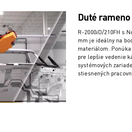
Duté rameno 
R-2000𝑖D/210FH s N
mm je ideálny na bo
materiálom. Ponúka
pre lepšie vedenie k
systémových zariade
stiesnených pracovn
VÝROBY (IOT)