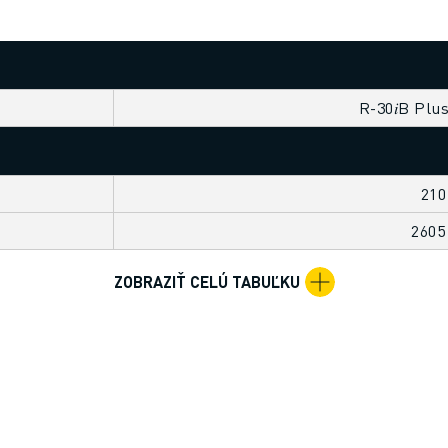
R-30𝑖B Plu
 TALENTY
210
260
ZOBRAZIŤ CELÚ TABUĽKU