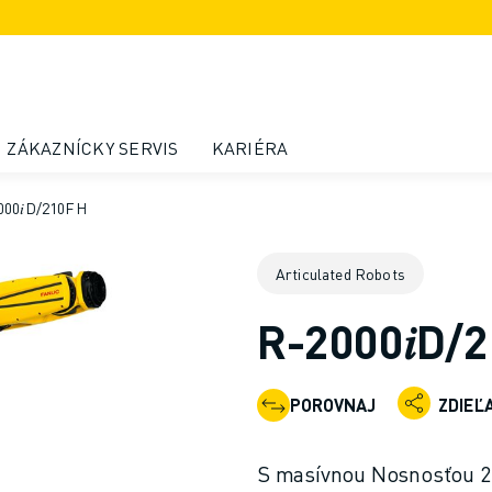
ZÁKAZNÍCKY SERVIS
KARIÉRA
000𝑖D/210FH
Articulated Robots
R-2000𝑖D/
POROVNAJ
ZDIEĽ
S masívnou Nosnosťou 21