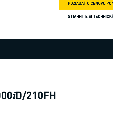
POŽIADAŤ O CENOVÚ PO
STIAHNITE SI TECHNICK
000𝑖D/210FH