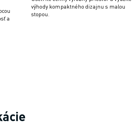
výhody kompaktného dizajnu s malou
ocou
stopou.
sť a
kácie