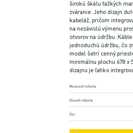
širokú škálu ťažkých man
zváranie. Jeho dizajn d
kabeláž, pričom integrov
na nezávislú výmenu pro
otvorov na údržbu. Káble
jednoduchú údržbu, čo zn
model šetrí cenný priesto
minimálnu plochu 678 x
dizajnu je ľahko integrov
Nosnosť robota
Dosah robota
Osi