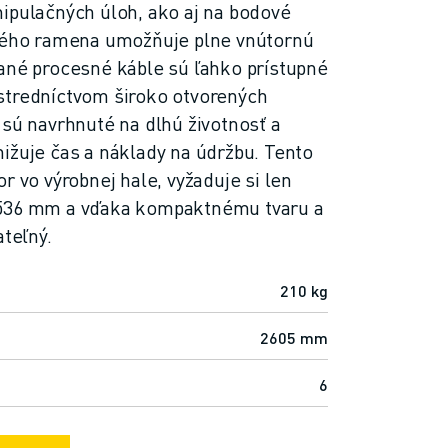
ipulačných úloh, ako aj na bodové
utého ramena umožňuje plne vnútornú
ané procesné káble sú ľahko prístupné
stredníctvom široko otvorených
 sú navrhnuté na dlhú životnosť a
ižuje čas a náklady na údržbu. Tento
r vo výrobnej hale, vyžaduje si len
 536 mm a vďaka kompaktnému tvaru a
ateľný.
210 kg
2605 mm
6