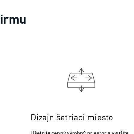
firmu
Dizajn šetriaci miesto
Ušetrite cenný výrobný priestor a využite