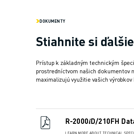
PRIDAJTE SA K NÁM » KARIÉRNY PORTÁL
KONTAKT
KONTAKT
DOKUMENTY
LOKALITY
IMPRESUM
Stiahnite si ďalši
Prístup k základným technickým špec
prostredníctvom našich dokumentov na
maximalizujú využitie vašich výrobko
R-2000𝑖D/210FH Dat
LEARN MORE ABOUT TECHNICAL SPECI