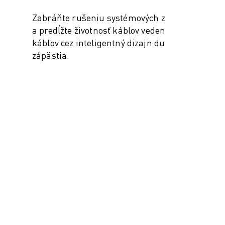
Zabráňte rušeniu systémových zariadení
a predĺžte životnosť káblov vedením
káblov cez inteligentný dizajn dutého
zápästia.