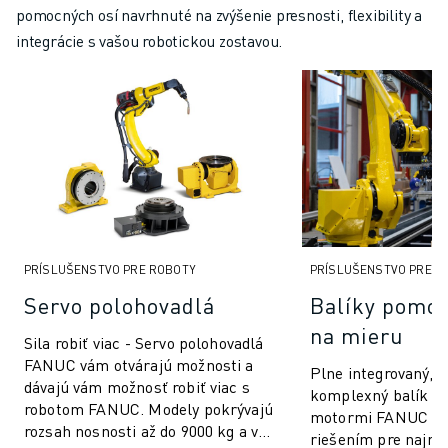
pomocných osí navrhnuté na zvýšenie presnosti, flexibility a
integrácie s vašou robotickou zostavou.
PRÍSLUŠENSTVO PRE ROBOTY
PRÍSLUŠENSTVO PRE R
Servo polohovadlá
Balíky pomoc
na mieru
Sila robiť viac - Servo polohovadlá
FANUC vám otvárajú možnosti a
Plne integrovaný, š
dávajú vám možnosť robiť viac s
komplexný balík pr
robotom FANUC. Modely pokrývajú
motormi FANUC je
rozsah nosnosti až do 9000 kg a v
riešením pre najrôz