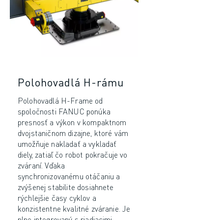
ŠKOLENIA A VZDELÁVANIE
FANUC AKADÉMIA
RIEŠENIA PRE PRIEMYSELNÉ ODVETVIA
RIEŠENIA PRE VZDELÁVANIE
WORLDSKILLS & YOUNG TALENTS - SVETOVÉ SKÚSENOSTI & MLADÉ
VZDELÁVACIE PODUJATIA
Polohovadlá H-rámu
SPRÁVY A MÉDIÁ
SPRÁVY A MÉDIÁ
Polohovadlá H-Frame od
PODUJATIA
spoločnosti FANUC ponúka
VZDELÁVACIE PODUJATIA
presnosť a výkon v kompaktnom
O SPOLOČNOSTI FANUC
dvojstaničnom dizajne, ktoré vám
umožňuje nakladať a vykladať
O SPOLOČNOSTI FANUC
diely, zatiaľ čo robot pokračuje vo
FANUC V EURÓPE
zváraní. Vďaka
NAŠE LOKALITY
synchronizovanému otáčaniu a
UDRŽATEĽNOSŤ
zvýšenej stabilite dosiahnete
KARIÉRA
rýchlejšie časy cyklov a
konzistentne kvalitné zváranie. Je
TVORTE SVOJU BUDÚCNOSŤ SO SPOLOČNOSŤOU FANUC
plne integrovaný s riadiacimi