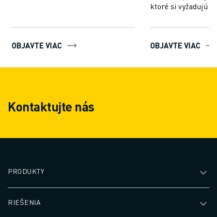
závislosti od vašich potrieb ponú...
ktoré si vyžadujú p
doplnok k vášmu rob
OBJAVTE VIAC
OBJAVTE VIAC
Kontaktujte nás
PRODUKTY
RIEŠENIA