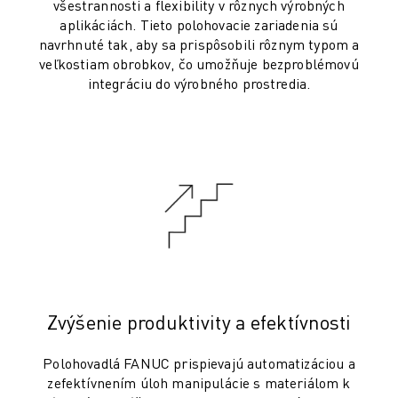
všestrannosti a flexibility v rôznych výrobných
ELEKTRICKÉ VOZIDLÁ
aplikáciách. Tieto polohovacie zariadenia sú
ELEKTRONIKA
navrhnuté tak, aby sa prispôsobili rôznym typom a
veľkostiam obrobkov, čo umožňuje bezproblémovú
POTRAVINY A NÁPOJE
integráciu do výrobného prostredia.
MEDICÍNSKE ODVETVIE
PLASTIKÁRSKY PRIEMYSEL
SKLADOVANIE, LOGISTIKA, POŠTA A BALÍKY
APLIKÁCIE
VŠETKY APLIKÁCIE
5-OSÉ OBRÁBANIE
OBLÚKOVÉ ZVÁRANIE
MONTÁŽ
CNC BRÚSENIE
CNC FRÉZOVANIE
Zvýšenie produktivity a efektívnosti
CNC SÚSTRUŽENIE
VYSOKORÝCHLOSTNÉ VŔTANIE A REZANIE ZÁVITOV
Polohovadlá FANUC prispievajú automatizáciou a
VSTREKOVANIE
zefektívnením úloh manipulácie s materiálom k
OBSLUHA STROJA