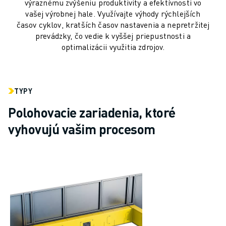
výraznému zvýšeniu produktivity a efektívnosti vo
MANIPULÁCIA S MATERIÁLOM
vašej výrobnej hale. Využívajte výhody rýchlejších
LAKOVANIE
časov cyklov, kratších časov nastavenia a nepretržitej
PALETIZÁCIA
prevádzky, čo vedie k vyššej priepustnosti a
optimalizácii využitia zdrojov.
BODOVÉ ZVÁRANIE
VIZUÁLNA KONTROLA
REZANIE DRÔTU ELEKTROEROZÍVNYM OBRÁBANÍM (EDM)
PRÍPADOVÉ ŠTÚDIE
TYPY
ZÁKAZNÍCKY SERVIS
Polohovacie zariadenia, ktoré
STAROSTLIVOSŤ O ZÁKAZNÍKOV
PLÁNY SPOLOČNOSTI FANUC
vyhovujú vašim procesom
MIESTO A ÚDRŽBA
VZDIALENÁ TECHNICKÁ PODPORA
NÁHRADNÉ DIELY
REMANUFACTURING - OPRAVA
NÁSTROJE DIGITÁLNYCH SLUŽIEB
E-SHOP
SÚBORY NA SŤAHOVANIE » MYFANUC