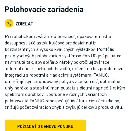
PRIEMYSELNÉ ROBOTY
Polohovacie zariadenia
KOLABORATÍVNE ROBOTY
ROZSAH ROBOTOV
ZDIEĽAŤ
OVLÁDAČE ROBOTOV - CONTROLLERY
PRÍSLUŠENSTVO K ROBOTOM
Pri robotickom zváraní sú presnosť, opakovateľnosť a
SOFTVÉR PRE ROBOTY
dostupnosť súčiastok kľúčové pre dosiahnutie
konzistentných a vysoko kvalitných výsledkov. Portfólio
SIMULAČNÝ SOFTVÉR
priemyselných polohovacích systémov FANUC je špeciálne
ROBOTICKÉ VZDELÁVACIE BUNKY
navrhnuté tak, aby spĺňalo nároky pokročilej zváracej
ROBOTICKÁ AUTOMATIZÁCIA
automatizácie. Tieto polohovadlá, určené na bezproblémovú
ROBOTY PRE OBLÚKOVÉ ZVÁRANIE
integráciu s robotmi a riadiacimi systémami FANUC,
KĹBOVÉ ROBOTY
umožňujú synchronizovaný pohyb viacerých osí, optimálne
SÉRIA ARC MATE
uhly horáka a stabilnú manipuláciu s dielmi naprieč širokým
spektrom obrobkov. Dostupné v rôznych variantoch,
SÉRIA M-900
polohovadlá FANUC zabezpečujú ideálnu orientáciu dielov,
DELTA ROBOTY
znižujú počet zváracích chýb a zvyšujú celkovú produktivitu.
POTRAVINÁRSKE ROBOTY A ROBOTY PRE ČISTÉ PRIESTORY
LAKOVACIE ROBOTY
PALETIZAČNÉ ROBOTY
POŽIADAŤ O CENOVÚ PONUKU