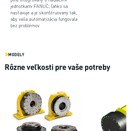
PRIDAJTE SA K NÁM » KARIÉRNY PORTÁL
jednotkami FANUC, ľahko sa
KONTAKT
nastavuje a je skonštruovaný tak,
KONTAKT
aby vaša automatizácia fungovala
LOKALITY
bez problémov.
IMPRESUM
MODELY
Rôzne veľkosti pre vaše potreby