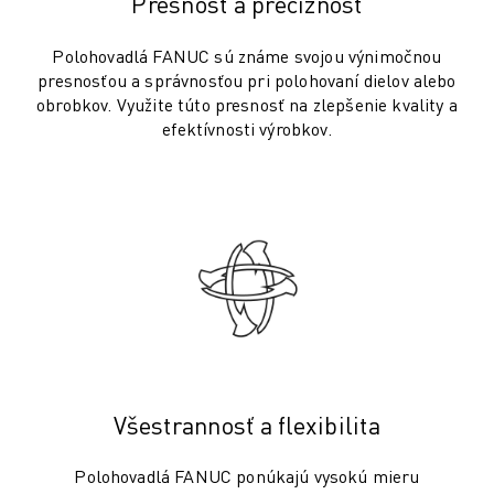
Presnosť a precíznosť
PREVENTÍVNA ÚDRŽBA ROBOSHOT
CELKOVÉ NÁKLADY NA ROBOSHOT
Polohovadlá FANUC sú známe svojou výnimočnou
STROJE NA ELEKTROEROZÍVNE OBRÁBANIE DRÔTOM
presnosťou a správnosťou pri polohovaní dielov alebo
ROBOCUT ELEKTROEROZÍVNE OBRÁBANIE DRÔTOM
obrobkov. Využite túto presnosť na zlepšenie kvality a
ROBOCUT TECHNICKÉ VYBAVENIE
efektívnosti výrobkov.
ROBOCUT SOFTVÉR
PREVENTÍVNA ÚDRŽBA ROBOCUT
UDRŽATEĽNOSŤ ROBOCUT
RIEŠENIA IIOT
INTELIGENTNÉ TOVÁRENSKÉ RIEŠENIA
INTELIGENTNÉ TOVÁRENSKÉ RIEŠENIA NA ZVÝŠENIE EFEKTÍVNOSTI 
REGISTRÁCIA PRODUKTU » FANUC PORTAL
PRÍPADOVÉ ŠTÚDIE
RIEŠENIA
ODVETVIA
Všestrannosť a flexibilita
VŠETKY ODVETVIA
LETECKÝ PRIEMYSEL
Polohovadlá FANUC ponúkajú vysokú mieru
AUTOMOBILOVÝ PRIEMYSEL