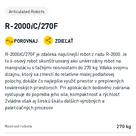
PRIEMYSELNÉ ROBOTY
Articulated Robots
KOLABORATÍVNE ROBOTY
ROZSAH ROBOTOV
R-2000𝑖C/270F
OVLÁDAČE ROBOTOV - CONTROLLERY
PRÍSLUŠENSTVO K ROBOTOM
POROVNAJ
ZDIEĽAŤ
SOFTVÉR PRE ROBOTY
SIMULAČNÝ SOFTVÉR
R-2000𝑖C/270F je zďaleka najsilnejší robot z radu R-2000. Je
ROBOTICKÉ VZDELÁVACIE BUNKY
to 6-osový robot skonštruovaný ako univerzálny robot na
ROBOTICKÁ AUTOMATIZÁCIA
manipuláciu s ťažkými nosnosťami do 270 kg. Vďaka svojmu
dizajnu, ktorý sa zmestí do relatívne malej podlahovej
ROBOTY PRE OBLÚKOVÉ ZVÁRANIE
polochy, dokáže čo najlepšie využiť priestor v preplnených
KĹBOVÉ ROBOTY
továrenských priestoroch. Pri aplikáciách bodového zvárania
SÉRIA ARC MATE
vystupuje do popredia jeho sila, kompaktnosť a rýchlosť.
SÉRIA M-900
Zvládne však aj širokú škálu ďalších výrobných a
DELTA ROBOTY
paletizačných procesov.
POTRAVINÁRSKE ROBOTY A ROBOTY PRE ČISTÉ PRIESTORY
LAKOVACIE ROBOTY
270 kg
Nosnosť robota
PALETIZAČNÉ ROBOTY