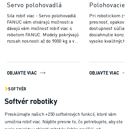
Servo polohovadlá
Polohovacie 
Sila robiť viac - Servo polohovadlá
Pri robotickom zvá
FANUC vám otvárajú možnosti a
presnosť, opakovat
dávajú vám možnosť robiť viac s
dostupnosť súčiast
robotom FANUC. Modely pokrývajú
dosiahnutie konzis
rozsah nosnosti až do 9000 kg a v
vysoko kvalitných v
závislosti od vašich potrieb ponú...
Portfólio priemyse
polohovacích systé
OBJAVTE VIAC
OBJAVTE VIAC
SOFTVÉR
Softvér robotiky
Preskúmajte našich +250 softvérových funkcií, ktoré vám
umožnia robiť viac. Nájdite presne to, čo potrebujete, aby ste
svoje projekty v oblasti robotiky ľahko povýšili, od