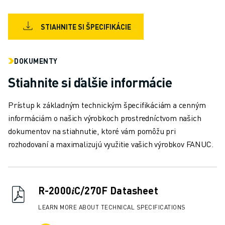
MANIPULÁCIA S MATERIÁLOM
LAKOVANIE
STIAHNITE SI ŠPECIFIKÁCIE
PALETIZÁCIA
BODOVÉ ZVÁRANIE
VIZUÁLNA KONTROLA
DOKUMENTY
REZANIE DRÔTU ELEKTROEROZÍVNYM OBRÁBANÍM (EDM)
Stiahnite si ďalšie informácie
PRÍPADOVÉ ŠTÚDIE
ZÁKAZNÍCKY SERVIS
Prístup k základným technickým špecifikáciám a cenným
STAROSTLIVOSŤ O ZÁKAZNÍKOV
informáciám o našich výrobkoch prostredníctvom našich
PLÁNY SPOLOČNOSTI FANUC
dokumentov na stiahnutie, ktoré vám pomôžu pri
MIESTO A ÚDRŽBA
rozhodovaní a maximalizujú využitie vašich výrobkov FANUC.
VZDIALENÁ TECHNICKÁ PODPORA
NÁHRADNÉ DIELY
REMANUFACTURING - OPRAVA
R-2000𝑖C/270F Datasheet
NÁSTROJE DIGITÁLNYCH SLUŽIEB
E-SHOP
LEARN MORE ABOUT TECHNICAL SPECIFICATIONS
SÚBORY NA SŤAHOVANIE » MYFANUC