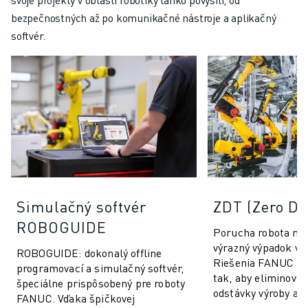
bezpečnostných až po komunikačné nástroje a aplikačný
softvér.
Simulačný softvér
ZDT (Zero D
ROBOGUIDE
Porucha robota mô
výrazný výpadok vý
ROBOGUIDE: dokonalý offline
Riešenia FANUC Io
programovací a simulačný softvér,
tak, aby eliminoval
špeciálne prispôsobený pre roboty
odstávky výroby a z
FANUC. Vďaka špičkovej
robotov FANUC. ZD