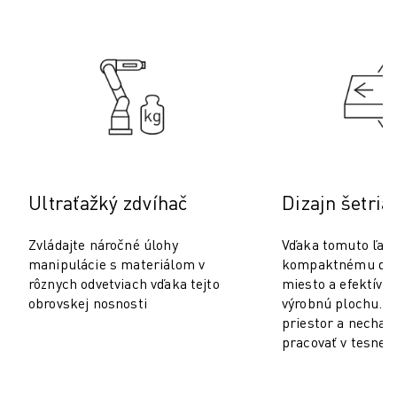
PREVENTÍVNA ÚDRŽBA ROBOSHOT
CELKOVÉ NÁKLADY NA ROBOSHOT
STROJE NA ELEKTROEROZÍVNE OBRÁBANIE DRÔTOM
ROBOCUT ELEKTROEROZÍVNE OBRÁBANIE DRÔTOM
ROBOCUT TECHNICKÉ VYBAVENIE
ROBOCUT SOFTVÉR
PREVENTÍVNA ÚDRŽBA ROBOCUT
UDRŽATEĽNOSŤ ROBOCUT
RIEŠENIA IIOT
Ultraťažký zdvíhač
Dizajn šetria
INTELIGENTNÉ TOVÁRENSKÉ RIEŠENIA
INTELIGENTNÉ TOVÁRENSKÉ RIEŠENIA NA ZVÝŠENIE EFEKTÍVNOSTI 
Zvládajte náročné úlohy
Vďaka tomuto ľah
REGISTRÁCIA PRODUKTU » FANUC PORTAL
manipulácie s materiálom v
kompaktnému diza
PRÍPADOVÉ ŠTÚDIE
rôznych odvetviach vďaka tejto
miesto a efektívne
RIEŠENIA
obrovskej nosnosti
výrobnú plochu. M
priestor a nechajt
ODVETVIA
pracovať v tesnej 
VŠETKY ODVETVIA
LETECKÝ PRIEMYSEL
AUTOMOBILOVÝ PRIEMYSEL