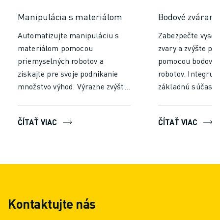
Manipulácia s materiálom
Bodové zvárani
Automatizujte manipuláciu s
Zabezpečte vysok
materiálom pomocou
zvary a zvýšte pro
priemyselných robotov a
pomocou bodovýc
získajte pre svoje podnikanie
robotov. Integrujt
množstvo výhod. Výrazne zvýšte
základnú súčasť
efektivitu a produktivitu
výrobných proceso
znížením času a úsilia
zabezpečili spoľah
ČÍTAŤ VIAC
ČÍTAŤ VIAC
potrebného na manuálnu
konzistentný výk
manipuláciu. Nechajte roboty
konzistentnú kval
pracovať nepretržite bez únavy,
skráťte výrobný č
aby ste zabezpečili
minimalizujte ľud
konzistentný výkon a
Znížte náklady n
minimalizovali chyby, čo vedie k
silu, znížte plytva
Kontaktujte nás
vyššej priepustnosti a
materiálom a um
rýchlejšiemu spracovaniu.
nepretržitú prevá