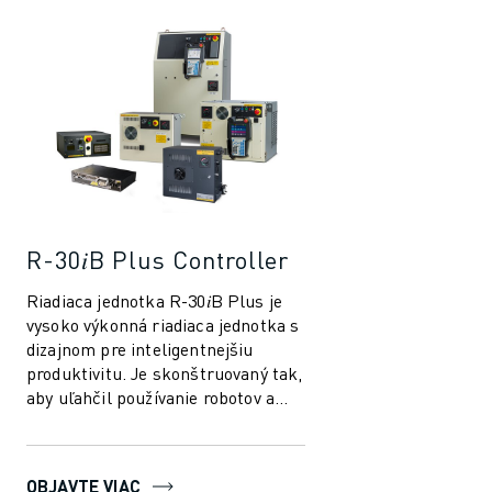
PRIDAJTE SA K NÁM » KARIÉRNY PORTÁL
KONTAKT
KONTAKT
LOKALITY
IMPRESUM
R-30𝑖B Plus Controller
Riadiaca jednotka R-30𝑖B Plus je
vysoko výkonná riadiaca jednotka s
dizajnom pre inteligentnejšiu
produktivitu. Je skonštruovaný tak,
aby uľahčil používanie robotov a
automatizácie vo výrobnom prie...
OBJAVTE VIAC