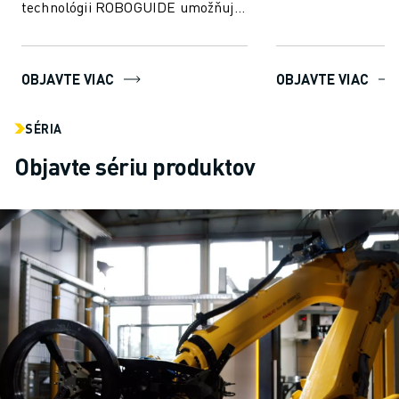
technológii ROBOGUIDE umožňuje
a analy...
používateľom bez námahy vytvárať,
programovať a...
OBJAVTE VIAC
OBJAVTE VIAC
SÉRIA
Objavte sériu produktov