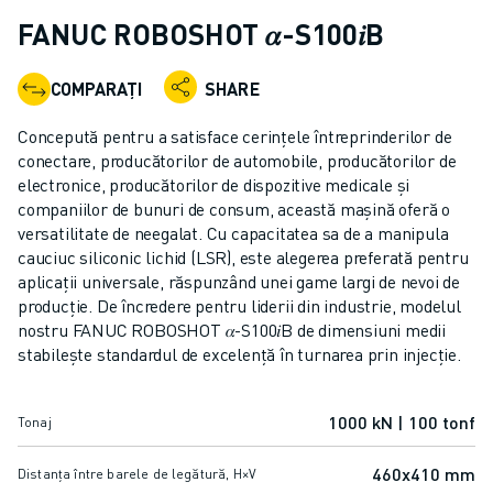
ROBOȚI COLABORATIVI
FANUC ROBOSHOT 𝛼-S100𝑖B
GAMA ROBOȚI
CONTROLERE ROBOȚI
COMPARAȚI
SHARE
ACCESORII ROBOȚI
SOFWARE ROBOȚI
Concepută pentru a satisface cerințele întreprinderilor de
SOFTWARE DE SIMULARE
conectare, producătorilor de automobile, producătorilor de
electronice, producătorilor de dispozitive medicale și
PRODUSE DE ROBOTICĂ EDUCAȚIONALĂ
companiilor de bunuri de consum, această mașină oferă o
AUTOMATIZAREA ROBOTICĂ
versatilitate de neegalat. Cu capacitatea sa de a manipula
ROBOȚI SUDARE CU ARC ELECTRIC
cauciuc siliconic lichid (LSR), este alegerea preferată pentru
ROBOȚI ARTICULAȚI
aplicații universale, răspunzând unei game largi de nevoi de
SERIA ARC MATE
producție. De încredere pentru liderii din industrie, modelul
SERIA M-900
nostru FANUC ROBOSHOT 𝛼-S100𝑖B de dimensiuni medii
stabilește standardul de excelență în turnarea prin injecție.
ROBOȚI DELTA
ROBOȚI INDUSTRIE ALIMENTARĂ ȘI CLEANROOM
ROBOȚI VOPSIRE
1000 kN | 100 tonf
Tonaj
ROBOȚI PALETIZARE
ROBOȚI SCARA
460x410 mm
Distanța între barele de legătură, H×V