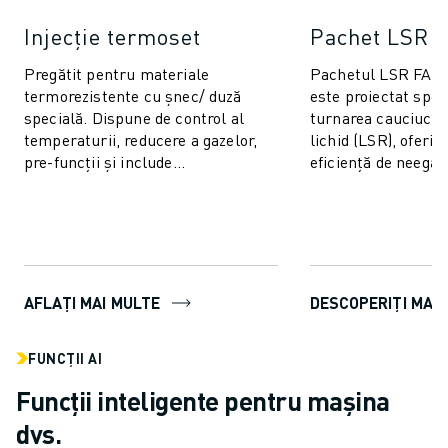
Injecție termoset
Pachet LSR
Pregătit pentru materiale
Pachetul LSR FA
termorezistente cu șnec/ duză
este proiectat spec
specială. Dispune de control al
turnarea cauciuculu
temperaturii, reducere a gazelor,
lichid (LSR), oferind
pre-funcții și include
eficiență de neegal
funcționalități AI pentru
gamă largă de prod
stabilitatea procesului și...
pachet avansat...
AFLAȚI MAI MULTE
DESCOPERIȚI MAI
FUNCȚII AI
Funcții inteligente pentru mașina
dvs.