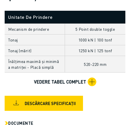
FANUC ACADEMY
SOLUȚII PENTRU INDUSTRII
Unitate De Prindere
SOLUȚII EDUCAȚIONALE
WORLDSKILLS ȘI TINERELE TALENTE
Mecanism de prindere
5 Point double toggle
EVENIMENTE EDUCAȚIONALE
Tonaj
1000 kN | 100 tonf
ȘTIRI ȘI MEDIA
ȘTIRI ȘI MEDIA
Tonaj (mărit)
1250 kN | 125 tonf
EVENIMENTE
Înălțimea maximă și minimă
EVENIMENTE EDUCAȚIONALE
520-220 mm
a matriței - Placă simplă
DESPRE FANUC
DESPRE FANUC
VEDERE TABEL COMPLET
FANUC ÎN EUROPA
LOCAȚIILE NOASTRE
SUSTENABILITATE
DESCĂRCARE SPECIFICAȚII
CARIERĂ
PROIECTAȚI VIITORUL CU FANUC
ALĂTURAȚI-VĂ ECHIPEI FANUC » CARIERĂ
DOCUMENTE