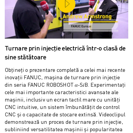
ROBOSHOT COSTUL TOTAL AL DEȚINERII
MAȘINI DE TĂIERE CU FIR EDM
ROBOCUT MAȘINI EDM DE TĂIERE CU FIR
HARDWARE ROBOCUT
SOFTWARE ROBOCUT
ROBOCUT MENTENANȚĂ PREVENTIVĂ
SUSTENABILITATE ROBOCUT
Turnare prin injecție electrică într-o clasă de
SOLUȚII IIOT
sine stătătoare
SOLUȚII SMART FACTORY
Obțineți o prezentare completă a celei mai recente
SOLUȚII SMART FACTORY DE CREȘTEREA EFICIENȚEI PRODUCȚIEI (I
inovații FANUC, mașina de turnare prin injecție
ÎNREGISTRARE PRODUS » FANUC PORTAL
din seria FANUC ROBOSHOT 𝛼-S𝑖B. Experimentați
STUDII DE CAZ
cele mai importante caracteristici avansate ale
SOLUȚII
mașinii, inclusiv un ecran tactil mare cu unități
INDUSTRII
CNC intuitive, un sistem îmbunătățit de control
TOATE INDUSTRIILE
CNC și o capacitate de stocare extinsă. Videoclipul
AERONAUTICĂ
demonstrează un proces de turnare prin injecție,
INDUSTRIA AUTO
subliniind versatilitatea mașinii și popularitatea
VEHICULE ELECTRICE