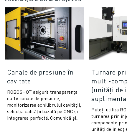
Canale de presiune în
Turnare prin 
cavitate
multi-compo
(unități de in
ROBOSHOT asigură transparența
suplimentare
cu 16 canale de presiune,
monitorizarea echilibrului cavității,
Puteți utiliza RO
selecția calității bazată pe CNC și
turnarea prin injec
integrarea perfectă. Comunică și
componente prin a
se conectează la orice sistem de
unități de injecție v
p...