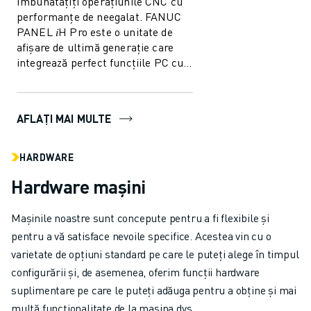
Îmbunătățiți operațiunile CNC cu
performanțe de neegalat. FANUC
PANEL 𝑖H Pro este o unitate de
afișare de ultimă generație care
integrează perfect funcțiile PC cu
capacitățile CNC, oferind
performa...
AFLAȚI MAI MULTE
HARDWARE
Hardware mașini
Mașinile noastre sunt concepute pentru a fi flexibile și
pentru a vă satisface nevoile specifice. Acestea vin cu o
varietate de opțiuni standard pe care le puteți alege în timpul
configurării și, de asemenea, oferim funcții hardware
suplimentare pe care le puteți adăuga pentru a obține și mai
multă funcționalitate de la mașina dvs.