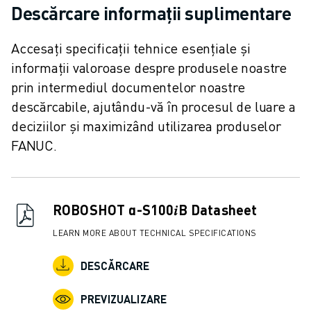
CONTACT
Descărcare informații suplimentare
CONTACT
LOCAȚII
Accesați specificații tehnice esențiale și
IMPRINT
informații valoroase despre produsele noastre
prin intermediul documentelor noastre
descărcabile, ajutându-vă în procesul de luare a
deciziilor și maximizând utilizarea produselor
FANUC.
ROBOSHOT α-S100𝑖B Datasheet
LEARN MORE ABOUT TECHNICAL SPECIFICATIONS
DESCĂRCARE
PREVIZUALIZARE