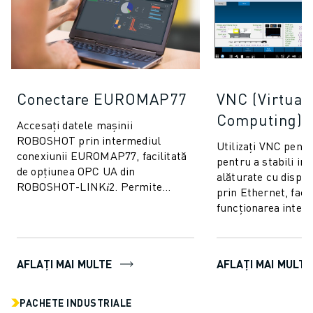
Conectare EUROMAP77
VNC (Virtual
Computing)
Accesați datele mașinii
ROBOSHOT prin intermediul
Utilizați VNC pen
conexiunii EUROMAP77, facilitată
pentru a stabili int
de opțiunea OPC UA din
alăturate cu dispozi
ROBOSHOT-LINK𝑖2. Permite
prin Ethernet, faci
schimbul de date de monitorizare a
funcționarea integr
calității și de parametri de tu...
pe interfața de af
AFLAȚI MAI MULTE
AFLAȚI MAI MULTE
PACHETE INDUSTRIALE