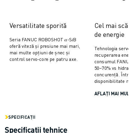
VOPSIRE
PALETIZARE
SUDARE PRIN PUNCTE
Versatilitate sporită
Cel mai scăz
INSPECȚIE VIDEO
de energie
TĂIEREA CU FIR EDM
Seria FANUC ROBOSHOT 𝛼-S𝑖B
STUDII DE CAZ
oferă viteză și presiune mai mari,
Tehnologia servo
SERVICIU CLIENȚI
mai multe opțiuni de șnec și
recuperarea energ
RELAȚII CLIENȚI
control servo-core pe patru axe.
consumul FANUC
FANUC PLANS
50–70% vs hidraul
SUPORT TEHNIC ȘI ÎNTREȚINERE
concurență. Întreț
disponibilitate ma
ASISTENȚĂ TEHNICĂ LA DISTANȚĂ
PIESE DE SCHIMB
AFLAȚI MAI MULT
REPARARE ȘI REFABRICARE
INSTRUMENTE DIGITAL SERVICE
MAGAZIN ONLINE
SPECIFICAȚII
DOWNLOAD CENTER » MYFANUC
Specificații tehnice
FORMARE ȘI EDUCAȚIE