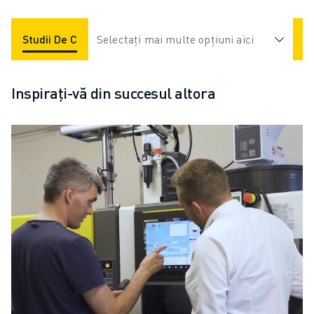
Studii De Caz
Selectați mai multe opțiuni aici
Aplicații
Industrii
Inspirați-vă din succesul altora