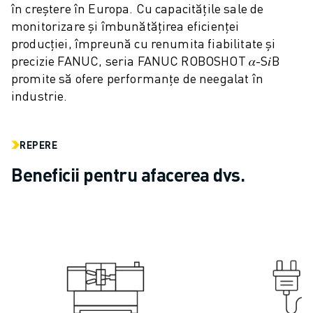
în creștere în Europa. Cu capacitățile sale de
ELECTRONICĂ
monitorizare și îmbunătățirea eficienței
ALIMENTE ȘI BĂUTURI
producției, împreună cu renumita fiabilitate și
INDUSTRIE MEDICALĂ
precizie FANUC, seria FANUC ROBOSHOT 𝛼-S𝑖B
MASE PLASTICE
promite să ofere performanțe de neegalat în
DEPOZITARE, LOGISTICĂ, SERVICII POȘTALE
industrie.
APLICAȚII
TOATE APLICAȚIILE
PRELUCRARE ÎN 5 AXE
REPERE
SUDARE CU ARC
Beneficii pentru afacerea dvs.
ASAMBLARE
RECTIFICARE CNC
FREZARE CNC
STRUNJIRE CNC
FORARE ȘI TARODARE DE MARE VITEZĂ
INJECȚIE MASE PLASTICE
ASISTARE ROBOTIZATĂ
MANIPULAREA MATERIALELOR