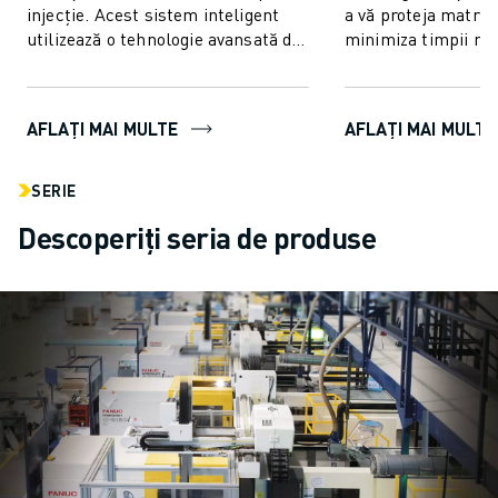
injecție. Acest sistem inteligent
a vă proteja matriț
utilizează o tehnologie avansată de
minimiza timpii mo
control al cuplului pentru a of...
tehnologie inovatoa
controlul ...
AFLAȚI MAI MULTE
AFLAȚI MAI MULTE
SERIE
Descoperiți seria de produse