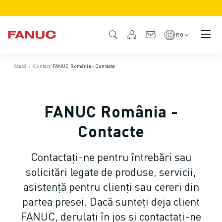
PRODUSE
PREZENTARE GENERALĂ A PRODUSULUI
RO
CNC ȘI ACȚIONĂRI
CNC CĂUTARE
Acasă
/
Contact
/
FANUC România - Contacte
SISTEME CNC
ACȚIONĂRI
SISTEMUL I/O
FANUC România -
CUSTOMIZARE
SIMULARE - DIGITAL TWIN SOLUTIONS
Contacte
SUSTENABILITATE CNC
PRODUSE CNC EDUCAȚIONALE
Contactați-ne pentru întrebări sau
SOLUȚII DE RETEHNOLOGIZARE
solicitări legate de produse, servicii,
MODELE CNC AVANSATE
asistență pentru clienți sau cereri din
ROBOȚI
partea presei. Dacă sunteți deja client
ROBOȚI CĂUTARE
FANUC, derulați în jos și contactați-ne
ROBOȚI INDUSTRIALI