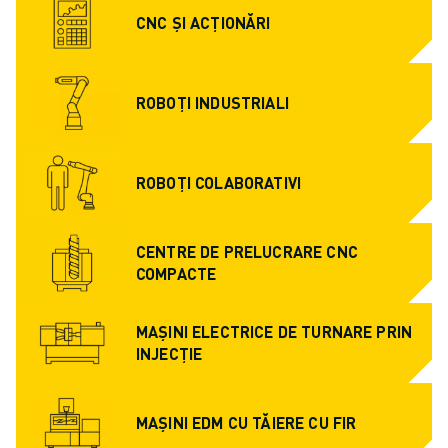
CENTRE COMPACTE DE PRELUCRARE CNC
CNC ȘI ACȚIONĂRI
ROBODRILL CĂUTARE
ROBODRILL CENTRE VERTICALE DE PRELUCRARE CNC
HARDWARE ROBODRILL
ROBOȚI INDUSTRIALI
SOFTWARE ROBODRILL
MENTENANȚĂ PREVENTIVĂ ROBODRILL
SUSTENABILITATE ROBODRILL
ROBOȚI COLABORATIVI
ROBODRILL PACHET ROBOTIZAT
ROBODRILL PACHET EDUCAȚIONAL
MAȘINI ELECTRICE DE INJECȚIE
CENTRE DE PRELUCRARE CNC
ROBOSHOT CĂUTARE
COMPACTE
ROBOSHOT MAȘINI ELECTRICE DE INJECȚIE
HARDWARE ROBOSHOT
MAȘINI ELECTRICE DE TURNARE PRIN
SOFTWARE ROBOSHOT
INJECȚIE
SUSTENABILITATE ROBOSHOT
ROBOSHOT PACHET ROBOTIZARE
MAȘINI EDM CU TĂIERE CU FIR
ROBOSHOT MENTENANȚĂ PREVENTIVĂ