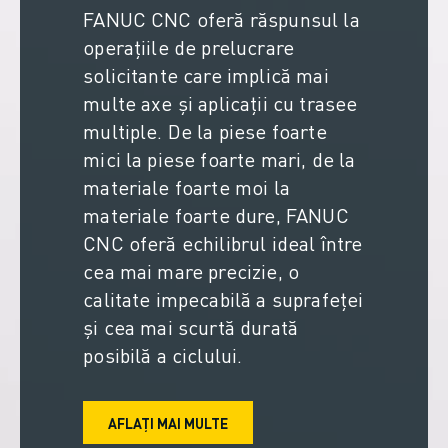
FANUC ACADEMY
FANUC CNC oferă răspunsul la
SOLUȚII PENTRU INDUSTRII
operațiile de prelucrare
SOLUȚII EDUCAȚIONALE
solicitante care implică mai
WORLDSKILLS ȘI TINERELE TALENTE
multe axe și aplicații cu trasee
EVENIMENTE EDUCAȚIONALE
multiple. De la piese foarte
ȘTIRI ȘI MEDIA
mici la piese foarte mari, de la
ȘTIRI ȘI MEDIA
materiale foarte moi la
EVENIMENTE
materiale foarte dure, FANUC
EVENIMENTE EDUCAȚIONALE
CNC oferă echilibrul ideal între
DESPRE FANUC
cea mai mare precizie, o
DESPRE FANUC
FANUC ÎN EUROPA
calitate impecabilă a suprafeței
LOCAȚIILE NOASTRE
și cea mai scurtă durată
SUSTENABILITATE
posibilă a ciclului.
CARIERĂ
PROIECTAȚI VIITORUL CU FANUC
AFLAȚI MAI MULTE
ALĂTURAȚI-VĂ ECHIPEI FANUC » CARIERĂ