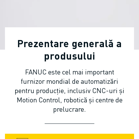
ROBOȚI COLABORATIVI
GAMA ROBOȚI
CONTROLERE ROBOȚI
ACCESORII ROBOȚI
SOFWARE ROBOȚI
Prezentare generală a
SOFTWARE DE SIMULARE
PRODUSE DE ROBOTICĂ EDUCAȚIONALĂ
produsului
AUTOMATIZAREA ROBOTICĂ
ROBOȚI SUDARE CU ARC ELECTRIC
FANUC este cel mai important
ROBOȚI ARTICULAȚI
furnizor mondial de automatizări
SERIA ARC MATE
pentru producție, inclusiv CNC-uri și
SERIA M-900
Motion Control, robotică și centre de
ROBOȚI DELTA
prelucrare.
ROBOȚI INDUSTRIE ALIMENTARĂ ȘI CLEANROOM
ROBOȚI VOPSIRE
ROBOȚI PALETIZARE
ROBOȚI SCARA