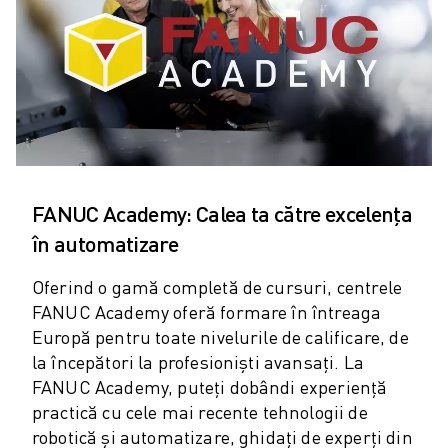
ELECTRONICĂ
ALIMENTE ȘI BĂUTURI
INDUSTRIE MEDICALĂ
MASE PLASTICE
DEPOZITARE, LOGISTICĂ, SERVICII POȘTALE
APLICAȚII
TOATE APLICAȚIILE
PRELUCRARE ÎN 5 AXE
FANUC Academy: Calea ta către excelența
SUDARE CU ARC
în automatizare
ASAMBLARE
RECTIFICARE CNC
Oferind o gamă completă de cursuri, centrele
FREZARE CNC
FANUC Academy oferă formare în întreaga
STRUNJIRE CNC
Europă pentru toate nivelurile de calificare, de
FORARE ȘI TARODARE DE MARE VITEZĂ
la începători la profesioniști avansați. La
INJECȚIE MASE PLASTICE
FANUC Academy, puteți dobândi experiență
practică cu cele mai recente tehnologii de
ASISTARE ROBOTIZATĂ
robotică și automatizare, ghidați de experți din
MANIPULAREA MATERIALELOR