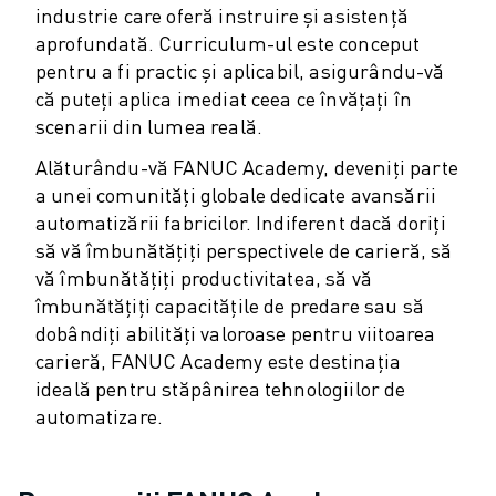
industrie care oferă instruire și asistență
VOPSIRE
aprofundată. Curriculum-ul este conceput
PALETIZARE
pentru a fi practic și aplicabil, asigurându-vă
SUDARE PRIN PUNCTE
că puteți aplica imediat ceea ce învățați în
INSPECȚIE VIDEO
scenarii din lumea reală.
TĂIEREA CU FIR EDM
STUDII DE CAZ
Alăturându-vă FANUC Academy, deveniți parte
SERVICIU CLIENȚI
a unei comunități globale dedicate avansării
RELAȚII CLIENȚI
automatizării fabricilor. Indiferent dacă doriți
FANUC PLANS
să vă îmbunătățiți perspectivele de carieră, să
SUPORT TEHNIC ȘI ÎNTREȚINERE
vă îmbunătățiți productivitatea, să vă
îmbunătățiți capacitățile de predare sau să
ASISTENȚĂ TEHNICĂ LA DISTANȚĂ
dobândiți abilități valoroase pentru viitoarea
PIESE DE SCHIMB
carieră, FANUC Academy este destinația
REPARARE ȘI REFABRICARE
ideală pentru stăpânirea tehnologiilor de
INSTRUMENTE DIGITAL SERVICE
automatizare.
MAGAZIN ONLINE
DOWNLOAD CENTER » MYFANUC
FORMARE ȘI EDUCAȚIE