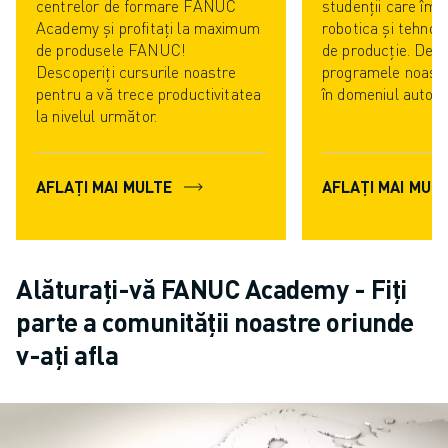
CONTACT
centrelor de formare FANUC
studenții care îmb
Academy și profitați la maximum
robotica și tehnol
CONTACT
de produsele FANUC!
de producție. Desc
LOCAȚII
Descoperiți cursurile noastre
programele noast
IMPRINT
pentru a vă trece productivitatea
în domeniul automa
la nivelul următor.
AFLAȚI MAI MULTE
AFLAȚI MAI MUL
Alăturați-vă FANUC Academy - Fiți
parte a comunității noastre oriunde
v-ați afla