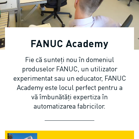
ROBOȚI COLABORATIVI
GAMA ROBOȚI
CONTROLERE ROBOȚI
ACCESORII ROBOȚI
SOFWARE ROBOȚI
FANUC Academy
SOFTWARE DE SIMULARE
PRODUSE DE ROBOTICĂ EDUCAȚIONALĂ
Fie că sunteți nou în domeniul
AUTOMATIZAREA ROBOTICĂ
produselor FANUC, un utilizator
ROBOȚI SUDARE CU ARC ELECTRIC
ROBOȚI ARTICULAȚI
experimentat sau un educator, FANUC
SERIA ARC MATE
Academy este locul perfect pentru a
SERIA M-900
vă îmbunătăți expertiza în
ROBOȚI DELTA
automatizarea fabricilor.
ROBOȚI INDUSTRIE ALIMENTARĂ ȘI CLEANROOM
ROBOȚI VOPSIRE
ROBOȚI PALETIZARE
ROBOȚI SCARA