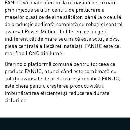
ROBOSHOT COSTUL TOTAL AL DEȚINERII
FANUC vă poate oferi de la o mașină de turnare
MAȘINI DE TĂIERE CU FIR EDM
prin injecție sau un centru de prelucrare a
ROBOCUT MAȘINI EDM DE TĂIERE CU FIR
maselor plastice de sine stătător, până la o celulă
HARDWARE ROBOCUT
de producție dedicată completă cu roboți și control
SOFTWARE ROBOCUT
avansat Power Motion. Indiferent ce alegeți,
ROBOCUT MENTENANȚĂ PREVENTIVĂ
indiferent cât de mare sau mică este soluția dvs.,
piesa centrală a fiecărei instalații FANUC este cel
SUSTENABILITATE ROBOCUT
mai fiabil CNC din lume.
SOLUȚII IIOT
SOLUȚII SMART FACTORY
Oferind o platformă comună pentru tot ceea ce
SOLUȚII SMART FACTORY DE CREȘTEREA EFICIENȚEI PRODUCȚIEI (I
produce FANUC, atunci când este combinată cu
ÎNREGISTRARE PRODUS » FANUC PORTAL
soluții avansate de prelucrare și robotică FANUC,
STUDII DE CAZ
este cheia pentru creșterea productivității,
SOLUȚII
îmbunătățirea eficienței și reducerea duratei
INDUSTRII
ciclurilor.
TOATE INDUSTRIILE
AERONAUTICĂ
INDUSTRIA AUTO
VEHICULE ELECTRICE