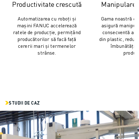
Productivitate crescută
Manipulare d
Automatizarea cu roboți și
Gama noastră ext
mașini FANUC accelerează
asigură manipula
ratele de producție, permițând
consecventă a 
producătorilor să facă față
din plastic, reduc
cererii mari și termenelor
îmbunătățind
strânse.
produse
STUDII DE CAZ