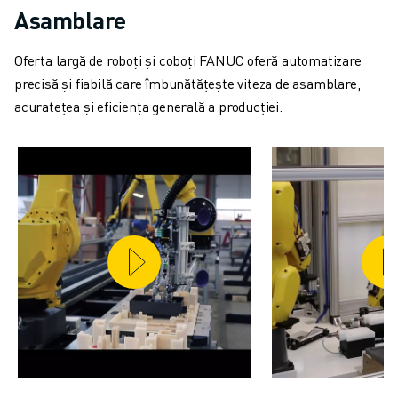
CONTACT
Asamblare
CONTACT
LOCAȚII
Oferta largă de roboți și coboți FANUC oferă automatizare
IMPRINT
precisă și fiabilă care îmbunătățește viteza de asamblare,
acuratețea și eficiența generală a producției.