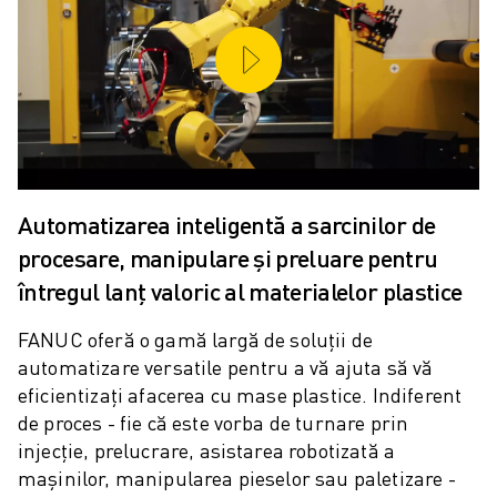
CENTRE COMPACTE DE PRELUCRARE CNC
ROBODRILL CĂUTARE
ROBODRILL CENTRE VERTICALE DE PRELUCRARE CNC
HARDWARE ROBODRILL
SOFTWARE ROBODRILL
MENTENANȚĂ PREVENTIVĂ ROBODRILL
SUSTENABILITATE ROBODRILL
ROBODRILL PACHET ROBOTIZAT
Automatizarea inteligentă a sarcinilor de
ROBODRILL PACHET EDUCAȚIONAL
procesare, manipulare și preluare pentru
MAȘINI ELECTRICE DE INJECȚIE
întregul lanț valoric al materialelor plastice
ROBOSHOT CĂUTARE
ROBOSHOT MAȘINI ELECTRICE DE INJECȚIE
FANUC oferă o gamă largă de soluții de
HARDWARE ROBOSHOT
automatizare versatile pentru a vă ajuta să vă
SOFTWARE ROBOSHOT
eficientizați afacerea cu mase plastice. Indiferent
SUSTENABILITATE ROBOSHOT
de proces - fie că este vorba de turnare prin
ROBOSHOT PACHET ROBOTIZARE
injecție, prelucrare, asistarea robotizată a
ROBOSHOT MENTENANȚĂ PREVENTIVĂ
mașinilor, manipularea pieselor sau paletizare -