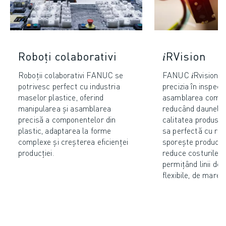
Roboți colaborativi
𝑖RVision
Roboții colaborativi FANUC se
FANUC 𝑖Rvision s
potrivesc perfect cu industria
precizia în inspect
maselor plastice, oferind
asamblarea compo
manipularea și asamblarea
reducând daunele 
precisă a componentelor din
calitatea produsel
plastic, adaptarea la forme
sa perfectă cu ro
complexe și creșterea eficienței
sporește productiv
producției.
reduce costurile o
permițând linii de 
flexibile, de mare v