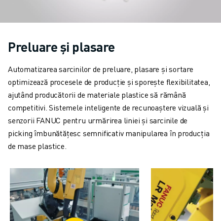
VOPSIRE
PALETIZARE
SUDARE PRIN PUNCTE
Preluare și plasare
INSPECȚIE VIDEO
TĂIEREA CU FIR EDM
Automatizarea sarcinilor de preluare, plasare și sortare
STUDII DE CAZ
optimizează procesele de producție și sporește flexibilitatea,
SERVICIU CLIENȚI
ajutând producătorii de materiale plastice să rămână
RELAȚII CLIENȚI
competitivi. Sistemele inteligente de recunoaștere vizuală și
FANUC PLANS
senzorii FANUC pentru urmărirea liniei și sarcinile de
SUPORT TEHNIC ȘI ÎNTREȚINERE
picking îmbunătățesc semnificativ manipularea în producția
ASISTENȚĂ TEHNICĂ LA DISTANȚĂ
de mase plastice.
PIESE DE SCHIMB
REPARARE ȘI REFABRICARE
INSTRUMENTE DIGITAL SERVICE
MAGAZIN ONLINE
DOWNLOAD CENTER » MYFANUC
FORMARE ȘI EDUCAȚIE