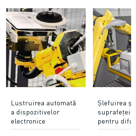
Lustruirea automată
Șlefuirea și
a dispozitivelor
suprafeței 
electronice
pentru difu